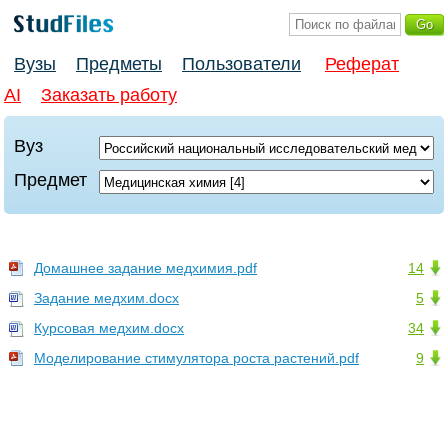
Вузы
Предметы
Пользователи
Реферат
AI
Заказать работу
Вуз
Предмет
Домашнее задание медхимия.pdf
14
Задание медхим.docx
5
Курсовая медхим.docx
34
Моделирование стимулятора роста растений.pdf
9