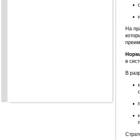
На пр
котор
преим
Норм
в сис
В раз
Страт