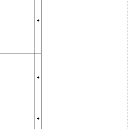
+
+
+