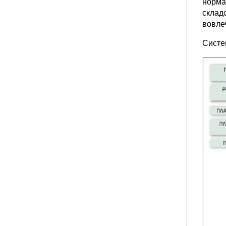
норма
склад
вовле
Систе