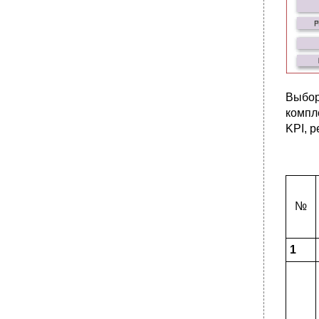
Выбор
компл
KPI, 
№
1