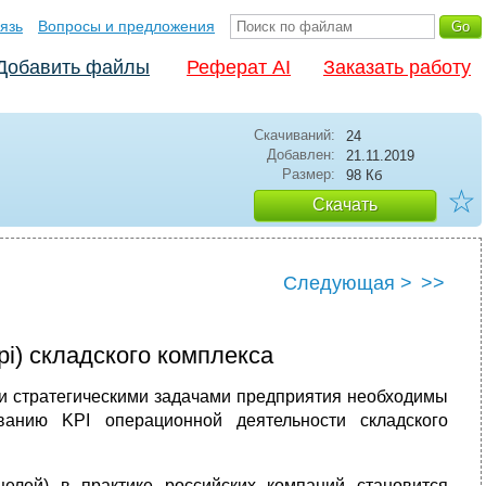
язь
Вопросы и предложения
Добавить файлы
Реферат AI
Заказать работу
Скачиваний:
24
Добавлен:
21.11.2019
Размер:
98 Кб
☆
Скачать
Следующая >
>>
i) складского комплекса
 и стратегическими задачами предприятия необходимы
анию KPI операционной деятельности складского
елей) в практике российских компаний становится