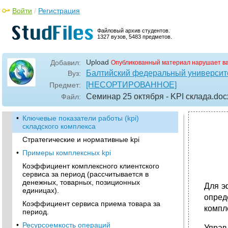
Войти
/
Регистрация
Файловый архив студентов.
1327 вузов, 5483 предметов.
Upload
Добавил:
Опубликованный материал нарушает в
Балтийский федеральный университе
Вуз:
[НЕСОРТИРОВАННОЕ]
Предмет:
Семинар 25 октября - KPI склада
.doc
Файл:
•
Ключевые показатели работы (kpi)
складского комплекса
Стратегические и нормативные kpi
•
Примеры комплексных kpi
Коэффициент комплексного клиентского
сервиса за период (рассчитывается в
денежных, товарных, позиционных
Для э
единицах).
опред
Коэффициент сервиса приема товара за
компл
период.
•
Ресурсоемкость операций
Управ