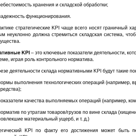
себестоимость хранения и складской обработки;
надежность функционирования.
актике стратегические KPI чаще всего носят граничный хар
ым неуклонно должна стремиться складская система, что
ущества.
ативные KPI
– это ключевые показатели деятельности, ко
теме, играя роль контрольного норматива.
резе деятельности склада нормативными KPI будут такие пок
нормы выполнения технологических операций (например, вр
средства);
показатели качества выполняемых операций (например, ко
норматив по утратам товаров/грузов по вине склада (хищен
повлекшие материальный ущерб, и т. д.)
егический KPI по факту его достижения может быть пе