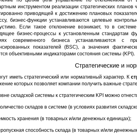
артным инструментом реализации стратегических планов 
тированно приводящей к достижению плановых показателе
ссу, бизнес-функции устанавливаются целевые контроль
устимо. Если такое отклонение возникает, то в систем
дящее бизнес-процессы к установленным стандартам фу
виях современного бизнеса устанавливаются с пр
нсированных показателей (BSC), а значения фактическ
тся объективными индикаторами состояния системы (KPI).
Стратегические и нор
огут иметь стратегический или нормативный характер. К
ст
жение которых позволяет компании получить важные страт
овне складской системы к стратегическим KPI можно отнес
количество складов в системе (в условиях развития складско
емкость хранения (в товарных и/или денежных единицах);
пропускная способность склада (в товарных и/или денежных