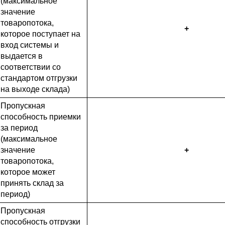
(максимальное
значение
товаропотока,
+
которое поступает на
вход системы и
выдается в
соответствии со
стандартом отгрузки
на выходе склада)
Пропускная
способность приемки
за период
(максимальное
значение
+
товаропотока,
которое может
принять склад за
период)
Пропускная
способность отгрузки