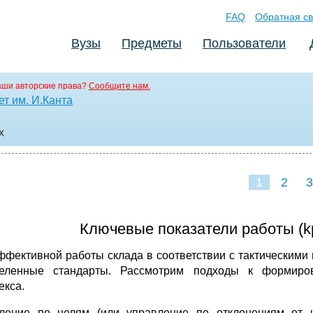
FAQ
Обратная св
Вузы
Предметы
Пользователи
аши авторские права?
Сообщите нам.
т им. И.Канта
x
1
2
3
Ключевые показатели работы (kp
ффективной работы склада в соответствии с тактическими
еленные стандарты. Рассмотрим подходы к формиров
екса.
ление по целям (или управление по отклонениям от ц