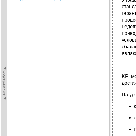
станд
гаран
проце
недоп
приво
усло
сбала
являю
◄Содержание◄
KPI м
дости
На ур