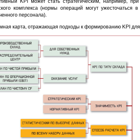
тивный KPI может стать стратегическим, например, пр
ского комплекса (нормы операций могут ужесточаться 
ченного персонала).
мная карта, отражающая подходы к формированию KPI для с