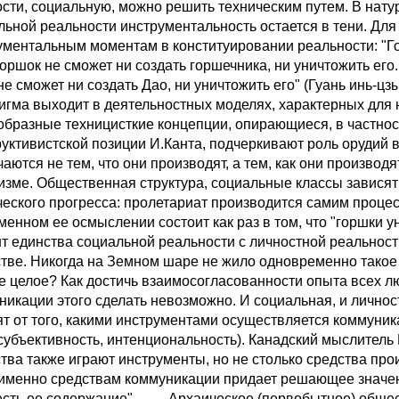
ости, социальную, можно решить техническим путем. В натур
льной реальности инструментальность остается в тени. Дл
ументальным моментам в конституировании реальности: "Го
горшок не сможет ни создать горшечника, ни уничтожить его
е сможет ни создать Дао, ни уничтожить его" (Гуань инь-цз
игма выходит в деятельностных моделях, характерных для 
образные техницисткие концепции, опирающиеся, в частнос
руктивистской позиции И.Канта, подчеркивают роль орудий 
аются не тем, что они производят, а тем, как они производ
изме. Общественная структура, социальные классы зависят
ческого прогресса: пролетариат производится самим процес
менном ее осмыслении состоит как раз в том, что "горшки 
т единства социальной реальности с личностной реальнос
тве. Никогда на Земном шаре не жило одновременно такое 
е целое? Как достичь взаимосогласованности опыта всех л
никации этого сделать невозможно. И социальная, и лично
ят от того, какими инструментами осуществляется коммуник
субъективность, интенциональность). Канадский мыслитель
тва также играют инструменты, но не столько средства про
именно средствам коммуникации придает решающее значе
 есть ее содержание". Архаическое (первобытное) общест