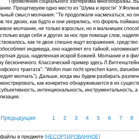
 Проявления социального эзотеризма многообразны. Выд
чание. Процитируем одно место из "Шума и ярости" У.Фолкн
льный смысл молчания: "Те продолжали насмехаться, но он м
ов тех двоих, как будто и они уверились, что форель пойма
ливое молчание, не только взрослых, но и мальчишек способ
 столько водя себя и других за нос при помощи слов, надел
ствовалось, как те двое спешно ищут возражения, средство 
 обособляет индивида, оно наделяет его тайной, напоминает 
ертная душа, наделенная искрой Божией. Молчание и в фил
ну бесконечного. Классический пример здесь Л.Витгенштей
офского трактата": "Wofon man nicht sprechen kann, daruebe
ледует молчать"). Дальше, когда мы будем разбирать разли
монстрировать, как конкретно обнаруживаются в их сущест
субъективность, интенциональность, инструментальность, а
лизация.
 Предыдущая
1
2
3
4
5
6
7
8
 файлы в предмете
[НЕСОРТИРОВАННОЕ]