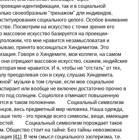
роекции-идентификации, так и в социальной
только своеобразным "тренажом" для индивидов,
онституирования социального целого. Особое внимание
тве. Посмотрим на искусство с точки зрения его
то массовое искусство базируется на проекции-
дположим, что мне нравится незамысловатая и
я бываю, принято восхищаться Хиндемитом. Это
зация. Говоря о Хиндемите, мои коллеги, на самом
 они отрицают массовое искусство, скажем, индийские
орая мне нравится. И я, чтобы не "отстать" от тех,
лу преодолевая сон и скуку, слушаю Хиндемита.
ной" музыки в том случае, если мое социальное
 аспирант или вообще не включен достаточно прочно в
есто под солнцем. Социологи отмечают повышенную
ходятся в таком положении. Социальный символизм
концов, весь предметный мир человека. Наша одежда,
 наше тело - это прежде всего символы, вещи, имеющие
ребностей. Социальный символизм порождает такое
м. Общество стоит на тайне. Без тайны невозможна
иация
[41]
. В чем смысл социального эзотеризма, т.е.