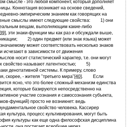
м смысле - это любой компонент, который дополняет
ицы. Коннотация возникает на основе сведений,
седневно-эмпирическим знанием как говорящих на
тивные смыслы имеют следующие свойства: 1) они
к реальным вещам, выполняющим какие-либо
[39]
, эти знаки-функции мы как раз и обсуждали выше,
уникации; 2) один предмет (или знак языка) может
означаемому может соответствовать несколько знаков
и исчезают в зависимости от движения
лов носит статистический характер, т.е. они могут
о их свойство называют латентностью; 5)
аки денотативной системы. К примеру, слово
, скорее, - жителя "третьего мира"
[40]
. Если
вится ясно, что это более сложный механизм единства
екция, которые базируются непосредственно на
активное участие сознания и самосознания субъекта,
ков-функций) просто не возникнет: ведь
ундаментальное свойство человека. Кассирер
я культура, процесс культивирования, могут быть
софия культуры как еще одна философская дисциплина
ности, она постигает всеобщее через