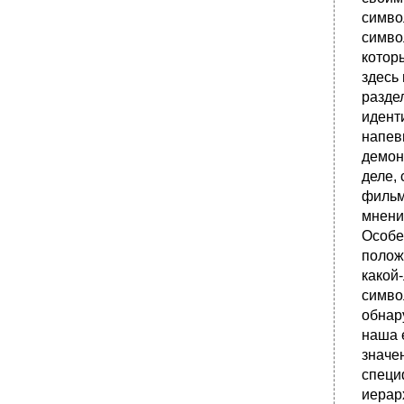
симво
симво
котор
здесь
разде
идент
напев
демон
деле,
фильмы
мнени
Особе
полож
какой
симво
обнар
наша 
значе
специ
иерар