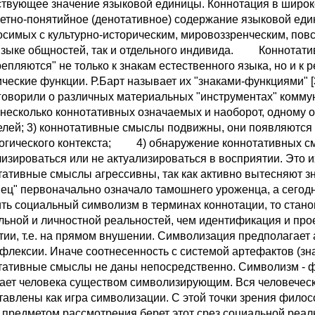
ствующее значение языковой единицы. Коннотация в широко
етно-понятийное (денотативное) содержание языковой един
осимых с культурно-историческим, мировоззренческим, пов
языке общностей, так и отдельного индивида. Коннота
репляются" не только к знакам естественного языка, но и 
ические функции. Р.Барт называет их "знаками-функциями"
 говорили о различных материальных "инструментах" комм
 несколько коннотативных означаемых и наоборот, одному 
елей; 3) коннотативные смыслы подвижны, они появляются 
огического контекста; 4) обнаружение коннотативных смыс
лизироваться или не актуализироваться в восприятии. Эт
тативные смыслы агрессивны, так как активно вытесняют зн
мец" первоначально означало тамошнего уроженца, а сегодня
ть социальный символизм в терминах коннотации, то стано
льной и личностной реальностей, чем идентификация и про
стии, т.е. на прямом внушении. Символизация предполагает 
ефлексии. Иначе соотнесенность с системой артефактов (зна
тативные смыслы не даны непосредственно. Символизм - ф
ает человека существом символизирующим. Вся человеческа
тавлены как игра символизации. С этой точки зрения фило
 предметом рассмотрения берет этот срез социальной реаль