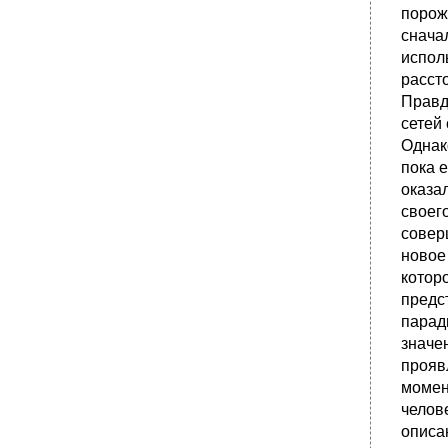
порож
снача
испол
рассто
Правд
сетей
Однак
пока 
оказа
своег
совер
новое
котор
предс
паради
значе
прояв
момен
челов
описа