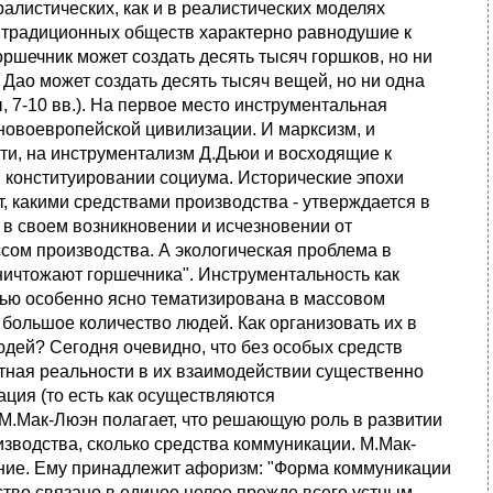
алистических, как и в реалистических моделях
я традиционных обществ характерно равнодушие к
ршечник может создать десять тысяч горшков, но ни
. Дао может создать десять тысяч вещей, но ни одна
ы, 7-10 вв.). На первое место инструментальная
новоевропейской цивилизации. И марксизм, и
ти, на инструментализм Д.Дьюи и восходящие к
в конституировании социума. Исторические эпохи
ят, какими средствами производства - утверждается в
 в своем возникновении и исчезновении от
сом производства. А экологическая проблема в
уничтожают горшечника". Инструментальность как
тью особенно ясно тематизирована в массовом
большое количество людей. Как организовать их в
юдей? Сегодня очевидно, что без особых средств
стная реальности в их взаимодействии существенно
ация (то есть как осуществляются
 М.Мак-Люэн полагает, что решающую роль в развитии
изводства, сколько средства коммуникации. М.Мак-
ние. Ему принадлежит афоризм: "Форма коммуникации
во связано в единое целое прежде всего устным