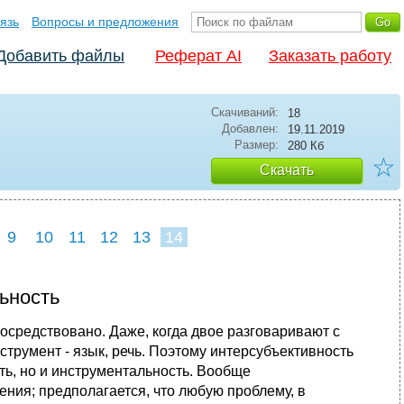
язь
Вопросы и предложения
Добавить файлы
Реферат AI
Заказать работу
Скачиваний:
18
Добавлен:
19.11.2019
Размер:
280 Кб
☆
Скачать
9
10
11
12
13
14
ьность
осредствовано. Даже, когда двое разговаривают с
нструмент - язык, речь. Поэтому интерсубъективность
ть, но и инструментальность. Вообще
ния; предполагается, что любую проблему, в