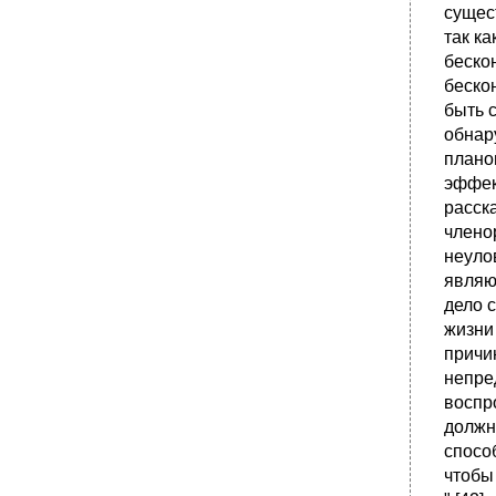
сущес
так к
беско
беско
быть 
обнар
плано
эффек
расск
члено
неуло
являю
дело с
жизни
причин
непре
воспр
должн
спосо
чтобы