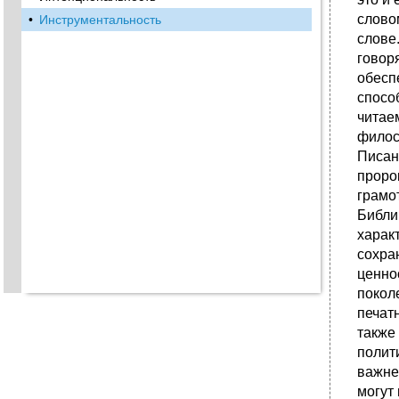
слово
•
Инструментальность
слове
говор
обесп
спосо
читае
филос
Писан
проро
грамо
Библи
харак
сохра
ценно
покол
печат
также
полит
важне
могут