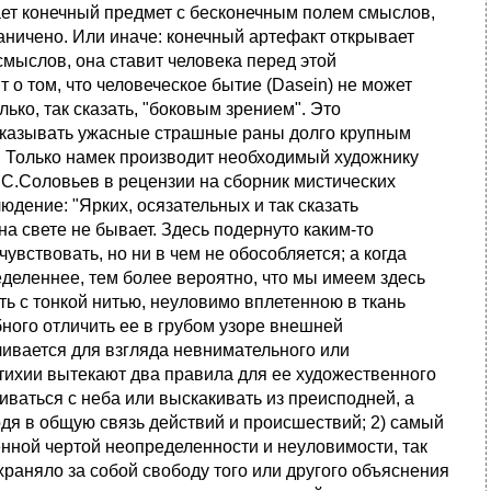
ает конечный предмет с бесконечным полем смыслов,
аничено. Или иначе: конечный артефакт открывает
мыслов, она ставит человека перед этой
 о том, что человеческое бытие (Dasein) не может
ько, так сказать, "боковым зрением". Это
показывать ужасные страшные раны долго крупным
е. Только намек производит необходимый художнику
В.С.Соловьев в рецензии на сборник мистических
юдение: "Ярких, осязательных и так сказать
а свете не бывает. Здесь подернуто каким-то
вствовать, но ни в чем не обособляется; а когда
деленнее, тем более вероятно, что мы имеем здесь
ить с тонкой нитью, неуловимо вплетенною в ткань
ного отличить ее в грубом узоре внешней
сливается для взгляда невнимательного или
стихии вытекают два правила для ее художественного
ваться с неба или выскакивать из преисподней, а
дя в общую связь действий и происшествий; 2) самый
нной чертой неопределенности и неуловимости, так
храняло за собой свободу того или другого объяснения