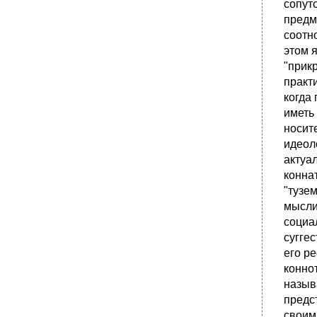
сопут
предм
соотн
этом 
"прик
практ
когда
иметь
носит
идеол
актуа
конна
"тузе
мысли
социа
сугге
его р
конно
назыв
предс
своим