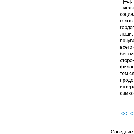
"
[42]
.
- мол
социа
голос
горде
люди,
почув
всего
бессм
сторо
филос
том с
проде
интер
симво
<<
<
Соседние