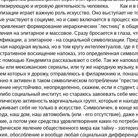
лизирующую и игровую деятельность человека. Как и в п
лизации играет важную роль искусство. Оно выступает не 
ые участвуют в социуме, но и само включается в процесс к
 привлекает формирование иерархических "лестниц" в общес
ления на элитарное и массовое. Сразу бросается в глаза, ч
ификации, а элитарное - на социальной символизации. Пре
ная народная музыка, но в том кругу интеллектуалов, где 
стративное восхищение напоказ, это определенная символи
 с помощью Хиндемита рассказывают о себе. Так же напоказ
 или мексиканские сериалы, или ту же народную музыку, кот
ем которых я дорожу, отправляюсь в филармонию и, понача
нно я активен в таком символическом потреблении "престиж
ение неустойчиво, неопределенно, скажем, если я студент,
-либо социальный институт, но стараюсь завоевать себе м
лическую активность маргинальных групп, которые и на
уживает себя не только в искусстве. Символичен, в конце 
еда, наш дом, наш автомобиль (или - его отсутствие), даже
ние, а потом уже средства удовлетворения каких-то пот
фическое явление общественного мира как тайну - эзотериз
хия, обособление и вообще любая социальная дифференц