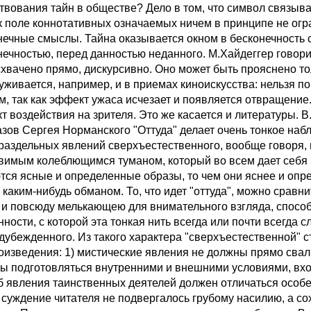
твования тайн в обществе? Дело в том, что символ связыв
ак поле коннотативных означаемых ничем в принципе не огр
нечные смыслы. Тайна оказывается окном в бесконечность с
нечностью, перед данностью неданного. М.Хайдеггер говорит
схвачено прямо, дискурсивно. Оно может быть прояснено тол
уживается, например, и в приемах киноискусства: нельзя 
м, так как эффект ужаса исчезает и появляется отвращени
т воздействия на зрителя. Это же касается и литературы. 
азов Сергея Норманского "Оттуда" делает очень тонкое набл
раздельных явлений сверхъестественного, вообще говоря, н
вимым колеблющимся туманом, который во всем дает себя чу
тся ясные и определенные образы, то чем они яснее и опре
 каким-нибудь обманом. То, что идет "оттуда", можно сравн
 и повсюду мелькающею для внимательного взгляда, способ
ности, с которой эта тонкая нить всегда или почти всегда 
дубежденного. Из такого характера "сверхъестественной" 
оизведения: 1) мистические явления не должны прямо свали
ы подготовляться внутренними и внешними условиями, вхо
б явления таинственных деятелей должен отличаться особе
 суждение читателя не подвергалось грубому насилию, а со