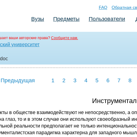
FAQ
Обратная св
Вузы
Предметы
Пользователи
шает ваши авторские права?
Сообщите нам.
ский университет
.doc
 Предыдущая
1
2
3
4
5
6
7
8
Инструментал
кты в обществе взаимодействуют не непосредственно, а оп
на глаз, то и в этом случае они используют своеобразный и
льной реальности предполагает не только интенциональнос
ументалистская парадигма характерна для западного мышле