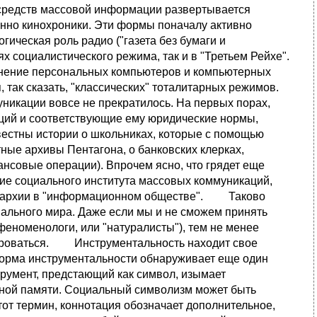
средств массовой информации развертывается
енно кинохроники. Эти формы поначалу активно
ическая роль радио ("газета без бумаги и
иях социалистического режима, так и в "Третьем Рейхе".
ранение персональных компьютеров и компьютерных
 так сказать, "классических" тоталитарных режимов.
уникации вовсе не прекратилось. На первых порах,
ций и соответствующие ему юридические нормы,
вестны истории о школьниках, которые с помощью
ные архивы Пентагона, о банковских клерках,
совые операции). Впрочем ясно, что грядет еще
ие социального института массовых коммуникаций,
иерархии в "информационном обществе". Таково
иального мира. Даже если мы и не сможем принять
 феноменологи, или "натуралисты"), тем не менее
рироваться. Инструментальность находит свое
форма инструментальности обнаруживает еще один
трумент, предстающий как символ, изымает
ьной памяти. Социальный символизм может быть
тот термин, коннотация обозначает дополнительное,