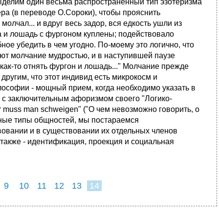
елим один весьма распространенный тип эзотеризма
ера (в переводе О.Сороки), чтобы прояснить
олчал... и вдруг весь задор, вся едкость ушли из
на и лошадь с фургоном куплены; подействовало
ное убедить в чем угодно. По-моему это логично, что
яют молчание мудростью, и в наступившей паузе
как-то отнять фургон и лошадь..." Молчание прежде
другим, что этот индивид есть микрокосм и
ософии - мощный прием, когда необходимо указать в
н с заключительным афоризмом своего "Логико-
r muss man schweigen" ("О чем невозможно говорить, о
чные типы общностей, мы постараемся
вовании и в существовании их отдельных членов
 также - идентификация, проекция и социальная
9
10
11
12
13
14