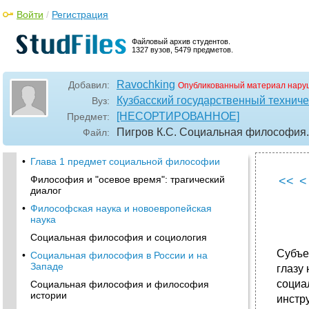
Войти
/
Регистрация
Файловый архив студентов.
1327 вузов, 5479 предметов.
Ravochking
Добавил:
Опубликованный материал нару
Кузбасский государственный техниче
Вуз:
[НЕСОРТИРОВАННОЕ]
Предмет:
Пигров К.С. Социальная философия
Файл:
•
Глава 1 предмет социальной философии
Философия и "осевое время": трагический
<<
<
диалог
•
Философская наука и новоевропейская
наука
Социальная философия и социология
Субъе
•
Социальная философия в России и на
Западе
глазу 
социа
Социальная философия и философия
истории
инстр