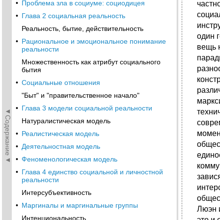
•
Проблема зла в социуме: социодицея
частн
социа
•
Глава 2 социальная реальность
инстр
Реальность, бытие, действительность
один 
•
Рациональное и эмоциональное понимание
вещь н
реальности
парад
Множественность как атрибут социального
разно
бытия
конст
•
Социальные отношения
различ
"Быт" и "правительственное начало"
маркс
•
Глава 3 модели социальной реальности
◄Содержание◄
техни
Натуралистическая модель
совре
момен
•
Реалистическая модель
общес
•
Деятельностная модель
едино
•
Феноменологическая модель
комму
•
Глава 4 единство социальной и личностной
завис
реальности
интер
Интерсубъективность
общес
•
Маргиналы и маргинальные группы
Люэн 
Интенциональность
это и