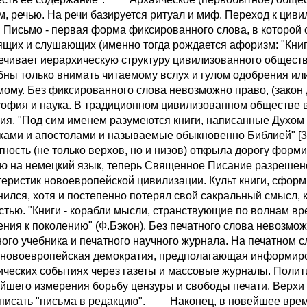
м, речью. На речи базируется ритуал и миф. Переход к ци
. Письмо - первая форма фиксированного слова, в которой 
ящих и слушающих (именно тогда рождается афоризм: "Книг
ечивает иерархическую структуру цивилизованного общества
бны только внимать читаемому вслух и гулом одобрения ил
мому. Без фиксированного слова невозможно право, (закон
офия и наука. В традиционном цивилизованном обществе во
ия. "Под сим именем разумеются книги, написанные Духом
ками и апостолами и называемые обыкновенно Библией"
[3
тность (не только верхов, но и низов) открыла дорогу фор
ю на немецкий язык, теперь Священное Писание разрешено
теристик новоевропейской цивилизации. Культ книги, сфо
нился, хотя и постепенно потерял свой сакральный смысл, к
стью. "Книги - корабли мысли, странствующие по волнам в
ения к поколению" (Ф.Бэкон). Без печатного слова невозмо
ного учебника и печатного научного журнала. На печатном 
 новоевропейская демократия, предполагающая информиро
ических событиях через газеты и массовые журналы. Полити
йшего измерения борьбу цензуры и свободы печати. Верхи 
 писать "письма в редакцию". Наконец, в новейшее врем