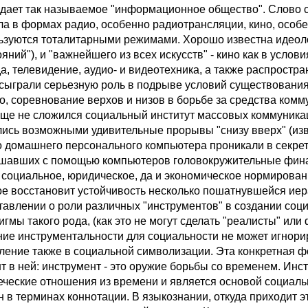
дает так называемое "информационное общество". Слово 
ла в формах радио, особенно радиотрансляции, кино, особ
ьзуются тоталитарными режимами. Хорошо известна идеолог
яний"), и "важнейшего из всех искусств" - кино как в услов
а, телевидение, аудио- и видеотехника, а также распрост
 сыграли серьезную роль в подрыве условий существования,
о, соревнование верхов и низов в борьбе за средства комм
еще не сложился социальный институт массовых коммуника
лись возможными удивительные прорывы "снизу вверх" (из
о домашнего персонального компьютера проникали в секрет
шавших с помощью компьютеров головокружительные финан
 социальное, юридическое, да и экономическое нормирован
ое восстановит устойчивость несколько пошатнувшейся 
тавлении о роли различных "инструментов" в создании соц
гмы такого рода, (как это не могут сделать "реалисты" или
ние инструментальности для социальности не может игно
ление также в социальной символизации. Эта конкретная 
т в ней: инструмент - это оружие борьбы со временем. Инс
еческие отношения из времени и является основой социал
н в терминах коннотации. В языкознании, откуда приходит э