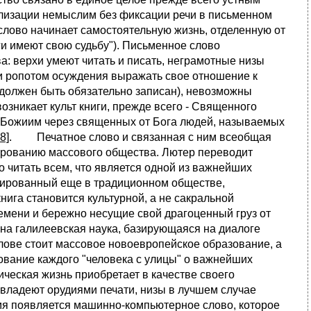
вилизации немыслим без фиксации речи в письменном
слово начинает самостоятельную жизнь, отделенную от
и имеют свою судьбу"). Письменное слово
: верхи умеют читать и писать, неграмотные низы
и ропотом осуждения выражать свое отношение к
 должен быть обязательно записан), невозможны
зникает культ книги, прежде всего - Священного
 Божиим через священных от Бога людей, называемых
8]
. Печатное слово и связанная с ним всеобщая
мированию массового общества. Лютер переводит
 читать всем, что является одной из важнейших
рмированный еще в традиционном обществе,
нига становится культурной, а не сакральной
ремени и бережно несущие свой драгоценный груз от
жна галилеевская наука, базирующаяся на диалоге
слове стоит массовое новоевропейское образование, а
вание каждого "человека с улицы" о важнейших
ческая жизнь приобретает в качестве своего
владеют орудиями печати, низы в лучшем случае
я появляется машинно-компьютерное слово, которое