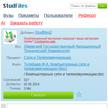
Вузы
Предметы
Пользователи
Реферат
AI
Заказать работу
Studfiles2
Добавил:
Опубликованный материал нарушает ваши авторские
права?
Сообщите нам.
Уфимский Государственный Авиационный
Вуз:
Технический Университет
Сети и Телекоммуникации
Предмет:
Тулябаев Ф.А. Компьютерные сети и
Файл:
телекоммуникации [doc]
/ Компьютерные сети и телекомуникации
.doc
Скачиваний:
527
Добавлен:
02.05.2014
Размер:
3 Мб
☆
Скачать