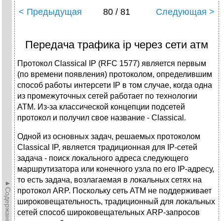
< Предыдущая
80 / 81
Следующая >
Передача трафика ip через сети атм
Протокол Classical IP (RFC 1577) является первым
(по времени появления) протоколом, определившим
способ работы интерсети IP в том случае, когда одна
из промежуточных сетей работает по технологии
АТМ. Из-за классической концепции подсетей
протокол и получил свое название - Classical.
Одной из основных задач, решаемых протоколом
Classical IP, является традиционная для IP-сетей
задача - поиск локального адреса следующего
маршрутизатора или конечного узла по его IP-адресу,
то есть задача, возлагаемая в локальных сетях на
►Содержание►
протокол ARP. Поскольку сеть АТМ не поддерживает
широковещательность, традиционный для локальных
сетей способ широковещательных ARP-запросов