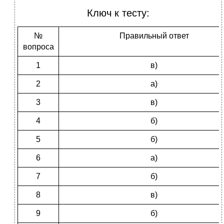
Ключ к тесту:
№
Правильный ответ
вопроса
1
в)
2
а)
3
в)
4
б)
5
б)
6
а)
7
б)
8
в)
9
б)