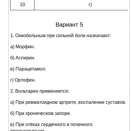
10
г)
Вариант 5
1
.
Онкобольным при сильной боли назначают:
а) Морфин.
б) Аспирин.
в) Парацетамол.
г) Ортофен.
2
.
Вольтарен применяется:
а) При ревматоидном артрите, воспалении суставов.
б) При хроническом запоре.
в) При отёках сердечного и почечного
происхождения.