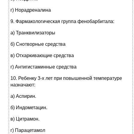
г) Норадреналина
9.
Фармакологическая группа фенобарбитала:
а) Транквилизаторы
б) Снотворные средства
в) Отхаркивающие средства
г) Антигистаминные средства
10.
Ребенку 3-х лет при повышенной температуре
назначают:
а) Аспирин.
б) Индометацин.
в) Цитрамон.
г) Парацетамол