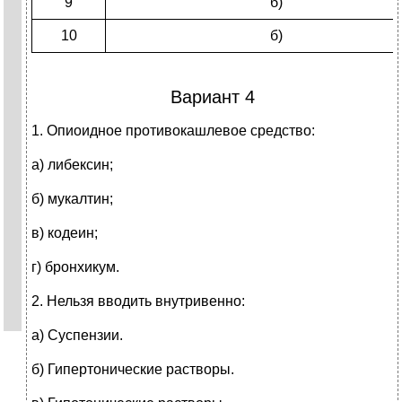
9
б)
10
б)
Вариант 4
1.
Опиоидное противокашлевое средство:
а) либексин;
б) мукалтин;
в) кодеин;
г) бронхикум.
2.
Нельзя вводить внутривенно:
а) Суспензии.
б) Гипертонические растворы.