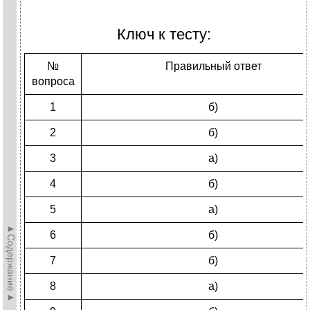
Ключ к тесту:
№
Правильный ответ
вопроса
1
б)
2
б)
3
а)
4
б)
5
а)
►Содержание►
6
б)
7
б)
8
а)