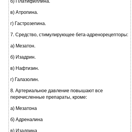
б) Платифиллина.
в) Атропина.
г) Гастрозепина.
7.
Средство, стимулирующее бета-адренорецепторы:
а) Мезатон.
б) Изадрин.
в) Нафтизин.
г) Галазолин.
8.
Артериальное давление повышают все
перечисленные препараты, кроме:
а) Мезатона
б) Адреналина
в) Изадрина