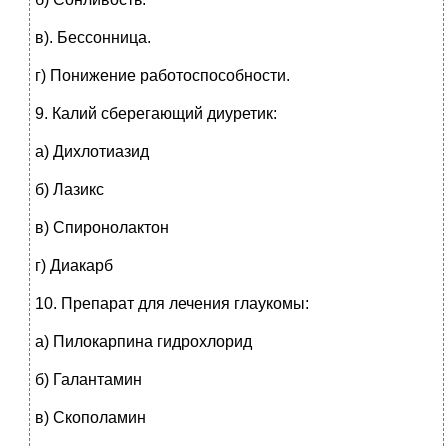
в). Бессонница.
г) Понижение работоспособности.
9.
Калий сберегающий диуретик:
а) Дихлотиазид
б) Лазикс
в) Спиронолактон
г) Диакарб
10.
Препарат для лечения глаукомы:
а) Пилокарпина гидрохлорид
б) Галантамин
в) Скополамин