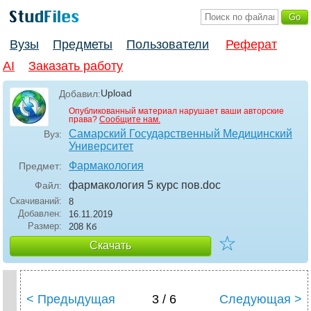
Вузы
Предметы
Пользователи
Реферат
AI
Заказать работу
Upload
Добавил:
Опубликованный материал нарушает ваши авторские
права?
Сообщите нам.
Самарский Государственный Медицинский
Вуз:
Университет
Фармакология
Предмет:
фармакология 5 курс пов
.doc
Файл:
Скачиваний:
8
Добавлен:
16.11.2019
Размер:
208 Кб
☆
Скачать
< Предыдущая
3 / 6
Следующая >