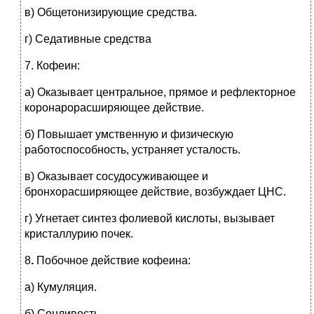
в) Общетонизирующие средства.
г) Седативные средства
7.
Кофеин:
а) Оказывает центральное, прямое и рефлекторное
коронарорасширяющее действие.
б) Повышает умственную и физическую
работоспособность, устраняет усталость.
в) Оказывает сосудосуживающее и
бронхорасширяющее действие, возбуждает ЦНС.
г) Угнетает синтез фолиевой кислоты, вызывает
кристаллурию почек.
8
.
Побочное действие кофеина:
а) Кумуляция.
б) Сонливость.