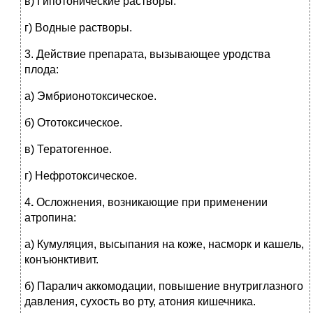
в) Гипотонические растворы.
г) Водные растворы.
3.
Действие препарата, вызывающее уродства
плода:
а) Эмбрионотоксическое.
б) Ототоксическое.
в) Тератогенное.
г) Нефротоксическое.
4
.
Осложнения, возникающие при применении
атропина:
а) Кумуляция, высыпания на коже, насморк и кашель,
конъюнктивит.
б) Паралич аккомодации, повышение внутриглазного
давления, сухость во рту, атония кишечника.