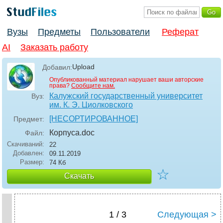
Вузы
Предметы
Пользователи
Реферат
AI
Заказать работу
Upload
Добавил:
Опубликованный материал нарушает ваши авторские
права?
Сообщите нам.
Калужский государственный университет
Вуз:
им. К. Э. Циолковского
[НЕСОРТИРОВАННОЕ]
Предмет:
Корпуса
.doc
Файл:
Скачиваний:
22
Добавлен:
09.11.2019
Размер:
74 Кб
☆
Скачать
1 / 3
Следующая >