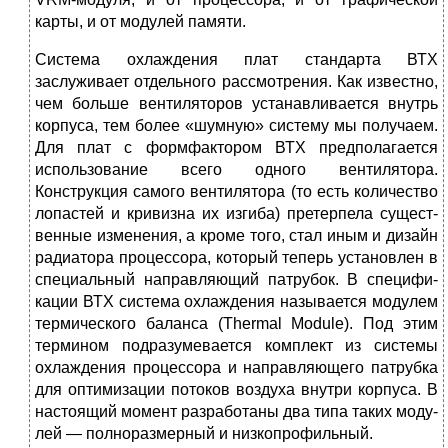
карты, и от моду­лей памяти.
Система охлаждения плат стандарта ВТХ
заслуживает отдельного рассмотрения. Как известно,
чем больше вентиляторов устанавливается внутрь
корпуса, тем более «шумную» систему мы получаем.
Для плат с формфактором ВТХ предпо­лагается
использование всего одного вентилятора.
Конструкция самого венти­лятора (то есть количество
лопастей и кривизна их изгиба) претерпела сущест­
венные изменения, а кроме того, стал иным и дизайн
радиатора процессора, который теперь установлен в
специальный направляющий патрубок. В специфи­
кации ВТХ система охлаждения называется модулем
термического баланса (Thermal Module). Под этим
термином подразумевается комплект из системы
охлаждения процессора и направляющего патрубка
для оптимизации потоков воздуха внутри корпуса. В
настоящий момент разработаны два типа таких моду­
лей — полноразмерный и низкопрофильный.