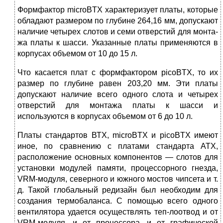
Формфактор microBTX характеризует платы, которые
обладают размером по глу­бине 264,16 мм, допускают
наличие четырех слотов и семи отверстий для монта­
жа платы к шасси. Указанные платы применяются в
корпусах объемом от 10 до 15 л.
Что касается плат с формфактором picoBTX, то их
размер по глубине равен 203,20 мм. Эти платы
допускают наличие всего одного слота и четырех
отвер­стий для монтажа платы к шасси и
используются в корпусах объемом от 6 до 10 л.
Платы стандартов ВТХ, microBTX и picoBTX имеют
иное, по сравнению с пла­тами стандарта АТХ,
расположение основных компонентов — слотов для
уста­новки модулей памяти, процессорного гнезда,
VRM-модуля, северного и южного мостов чипсета и т.
д. Такой глобальный редизайн был необходим для
создания термобаланса. С помощью всего одного
вентилятора удается осуществлять теп-лоотвод и от
VRM-модуля, и от процессора, и от графической