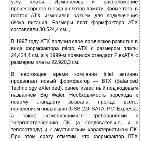
углу платы. Изменилось и расположение
процессорного гнезда и слотов па­мяти. Кроме того, в
платах АТХ изменился разъем для подключения
блока пита­ния. Размеры плат формфактора АТХ
составляли 30,524,4 см. ,
В 1997 году АТХ получил свое логическое развитие в
виде формфактора micro АТХ с размером платы
24,424,4 см, а в 1999-м появился стандарт FlexATX с
размером платы 22,920,3 см.
В настоящее время компания Intel активно
продвигает новый формфактор — ВТХ (Balanced
Technology eXtended), ранее известный под кодовым
названием Big Water. Необходимость перехода к
новому стандарту вызвана, прежде всего,
появлением новых шин (USB 2.0, SATA, PCI Express),
а также изменившими­ся требованиями к
энергопотреблению ПК (а следовательно, и к
теплоотводу) и к акустическим характеристикам ПК.
При этом сразу отметим, что формфак­тор ВТХ