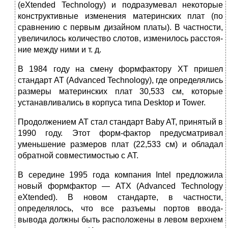
(eXtended Technology) и подразумевал некоторые
конструктивные изменения материнских плат (по
сравнению с первым дизай­ном платы). В частности,
увеличилось количество слотов, изменилось расстоя­
ние между ними и т. д.
В 1984 году на смену формфактору XT пришел
стандарт AT (Advanced Techno­logy), где определялись
размеры материнских плат 30,533 см, которые
устанав­ливались в корпуса типа Desktop и Tower.
Продолжением AT стал стандарт Baby AT, принятый в
1990 году. Этот форм-фактор предусматривал
уменьшение размеров плат (22,533 см) и обладал
обрат­ной совместимостью с AT.
В середине 1995 года компания Intel предложила
новый формфактор — АТХ (Advanced Technology
eXtended). В новом стандарте, в частности,
определялось, что все разъемы портов ввода-
вывода должны быть расположены в левом верх­нем