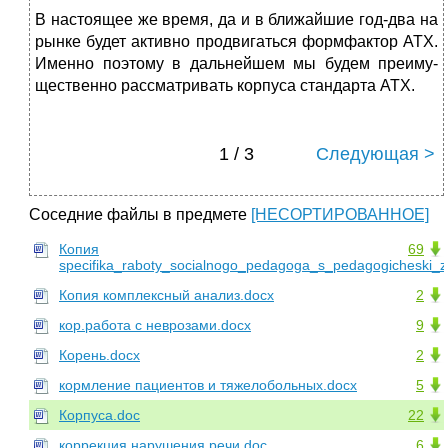
В настоящее же время, да и в ближайшие год-два на
рынке будет активно про­двигаться формфактор АТХ.
Именно поэтому в дальнейшем мы будем преиму­
щественно рассматривать корпуса стандарта АТХ.
1 / 3
Следующая >
Соседние файлы в предмете
[НЕСОРТИРОВАННОЕ]
Копия
69
specifika_raboty_socialnogo_pedagoga_s_pedagogicheski_
Копия комплексный анализ.docx
2
кор.работа с неврозами.docx
9
Корень.docx
2
кормление пациентов и тяжелобольных.docx
5
Корпуса.doc
22
коррекция нарушения речи.doc
6