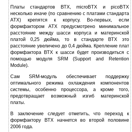
Платы стандартов ВТХ, microBTX и picoBTX
несколько иначе (по сравнению с платами стандарта
АТХ) крепятся к корпусу. Во-первых, если
формфакто­ром АТХ предусмотрено минимальное
расстояние между шасси корпуса и мате­ринской
платой 0,25 дюйма, то в стандарте ВТХ это
расстояние увеличено до 0,4 дюйма. Крепление плат
формфактора ВТХ к шасси будет производиться с
помощью модуля SRM (Support and Retention
Module).
Сам SRM-модуль обеспечивает поддержку
оптимального режима охлаждения компонентов
системы, особенно процессора, а кроме того,
предотвращает воз­можный изгиб материнской
платы.
В заключение следует отметить, что переход к
формфактору ВТХ начнется во второй половине
2006 года.