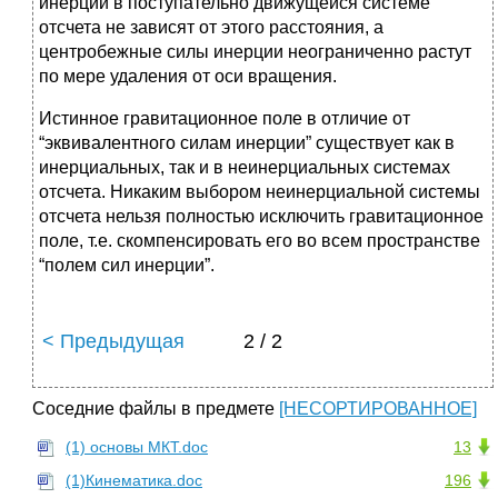
инерции в поступательно движущейся системе
отсчета не зависят от этого расстояния, а
центробежные силы инерции неограниченно растут
по мере удаления от оси вращения.
Истинное гравитационное поле в отличие от
“эквивалентного силам инерции” существует как в
инерциальных, так и в неинерциальных системах
отсчета. Никаким выбором неинерциальной системы
отсчета нельзя полностью исключить гравитационное
поле, т.е. скомпенсировать его во всем пространстве
“полем сил инерции”.
< Предыдущая
2 / 2
Соседние файлы в предмете
[НЕСОРТИРОВАННОЕ]
(1) основы МКТ.doc
13
(1)Кинематика.doc
196