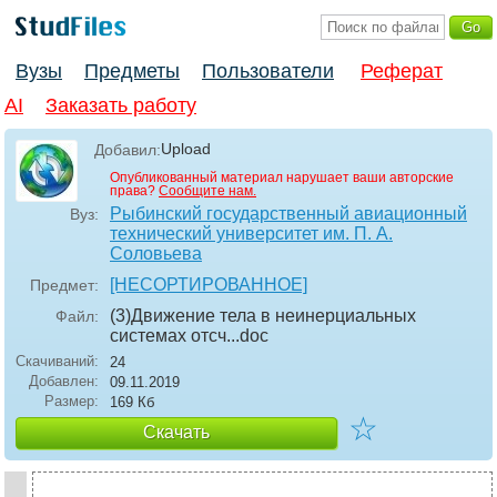
Вузы
Предметы
Пользователи
Реферат
AI
Заказать работу
Upload
Добавил:
Опубликованный материал нарушает ваши авторские
права?
Сообщите нам.
Рыбинский государственный авиационный
Вуз:
технический университет им. П. А.
Соловьева
[НЕСОРТИРОВАННОЕ]
Предмет:
(3)Движение тела в неинерциальных
Файл:
системах отсч..
.doc
Скачиваний:
24
Добавлен:
09.11.2019
Размер:
169 Кб
☆
Скачать