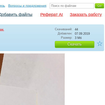
язь
Вопросы и предложения
Добавить файлы
Реферат AI
Заказать работу
Скачиваний:
44
ам.
Добавлен:
07.09.2019
Размер:
3 Мб
☆
Скачать