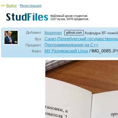
Войти
/
Регистрация
Файловый архив студентов.
1327 вузов, 5478 предметов.
Добавил:
froseman
github.com
Кофедра ВТ-помо
Санкт-Петербургский государственн
Вуз:
Программирование на C++
Предмет:
МУ Разумовский Linux
/ IMG_0085
.JP
Файл: