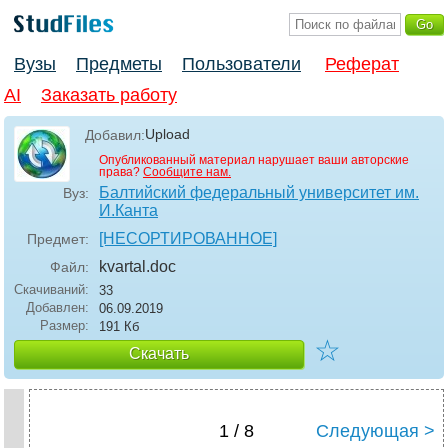
Вузы
Предметы
Пользователи
Реферат
AI
Заказать работу
Upload
Добавил:
Опубликованный материал нарушает ваши авторские
права?
Сообщите нам.
Балтийский федеральный университет им.
Вуз:
И.Канта
[НЕСОРТИРОВАННОЕ]
Предмет:
kvartal
.doc
Файл:
Скачиваний:
33
Добавлен:
06.09.2019
Размер:
191 Кб
☆
Скачать
1 / 8
Следующая >