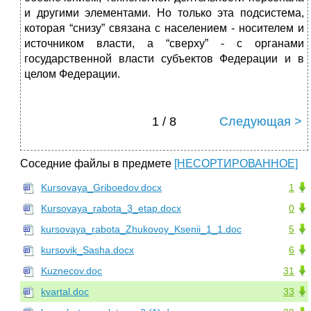
и другими элементами. Но только эта подсистема,
которая “снизу” связана с населением - носителем и
источником власти, а “сверху” - с органами
государственной власти субъектов Федерации и в
целом Федерации.
1 / 8
Следующая >
Соседние файлы в предмете
[НЕСОРТИРОВАННОЕ]
Kursovaya_Griboedov.docx
1
Kursovaya_rabota_3_etap.docx
0
kursovaya_rabota_Zhukovoy_Ksenii_1_1.doc
5
kursovik_Sasha.docx
6
Kuznecov.doc
31
kvartal.doc
33