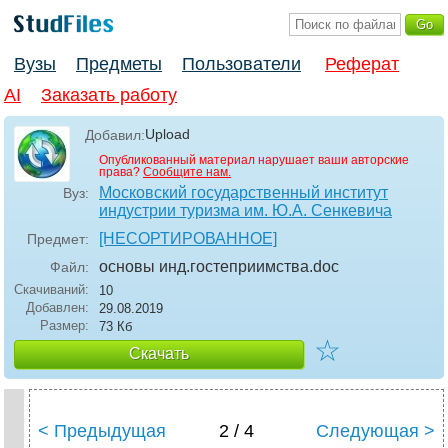
Вузы
Предметы
Пользователи
Реферат
AI
Заказать работу
Upload
Добавил:
Опубликованный материал нарушает ваши авторские
права?
Сообщите нам.
Московский государственный институт
Вуз:
индустрии туризма им. Ю.А. Сенкевича
[НЕСОРТИРОВАННОЕ]
Предмет:
основы инд.гостеприимства
.doc
Файл:
Скачиваний:
10
Добавлен:
29.08.2019
Размер:
73 Кб
☆
Скачать
< Предыдущая
2 / 4
Следующая >