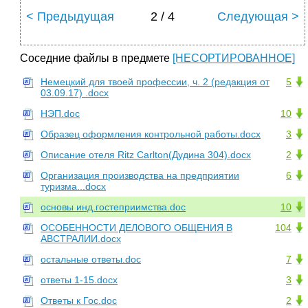
< Предыдущая
2 / 4
Следующая >
Соседние файлы в предмете
[НЕСОРТИРОВАННОЕ]
Немецкий для твоей профессии, ч. 2 (редакция от
5
03.09.17) .docx
НЭП.doc
10
Образец оформления контрольной работы.docx
3
Описание отеля Ritz Carlton(Дудина 304).docx
2
Организация производства на предприятии
6
туризма...docx
основы инд.гостеприимства.doc
10
ОСОБЕННОСТИ ДЕЛОВОГО ОБЩЕНИЯ В
104
АВСТРАЛИИ.docx
остальные ответы.doc
7
ответы 1-15.docx
3
Ответы к Гос.doc
2