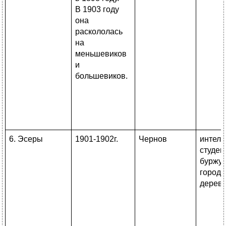
В 1903 году
она
раскололась
на
меньшевиков
и
большевиков.
6. Эсеры
1901-1902г.
Чернов
интелл
студен
буржу
города
дерев