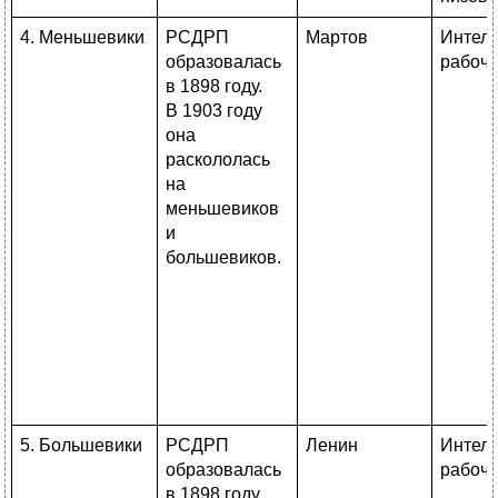
4. Меньшевики
РСДРП
Мартов
Интелл
образовалась
рабоч
в 1898 году.
В 1903 году
она
раскололась
на
меньшевиков
и
большевиков.
5. Большевики
РСДРП
Ленин
Интелл
образовалась
рабоч
в 1898 году.