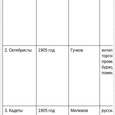
2. Октябристы
1905 год
Гучков
интелл
торгов
промы
буржуа
помещ
3. Кадеты
1905 год
Милюков
русска