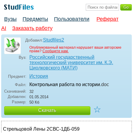
Вузы
Предметы
Пользователи
Реферат
AI
Заказать работу
Studfiles2
Добавил:
Опубликованный материал нарушает ваши авторские
права?
Сообщите нам.
Российский государственный
Вуз:
технологический университет им. К.Э.
Циолковского (МАТИ)
История
Предмет:
Контрольная работа по истории
.doc
Файл:
Скачиваний:
32
Добавлен:
01.05.2014
Размер:
50 Кб
☆
Скачать
Стрельцовой Лены 2СВС-1ДБ-059