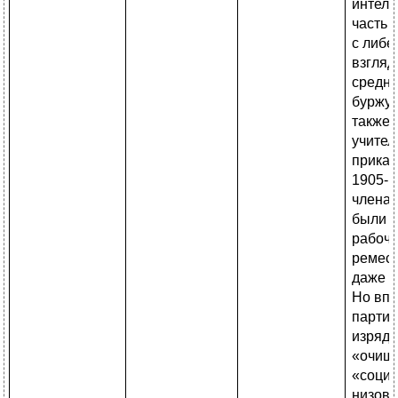
интелл
часть 
с либ
взгляд
средн
буржуа
также 
учител
приказ
1905-19
членам
были т
рабочи
ремесл
даже к
Но впо
партия
изряд
«очище
«соци
низов»