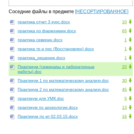
Соседние файлы в предмете
[НЕСОРТИРОВАННОЕ]
практика отчет 3 курс.docx
10
практика по фармхимии.docx
65
практика северин.docx
1
практика тр и прс (Восстановлен).docx
1
практика_решение.docx
1
Практикум (семинары и лабораторные
20
работы).doc
Практикум 1 по математическому анализу.doc
30
Практикум 2 по математическому анализу.doc
45
практикум для УМК.doc
5
практикум по археологии.docx
13
Практикум по кп 02.03.15.docx
16