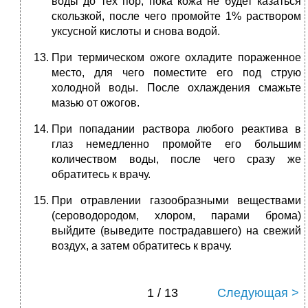
воды до тех пор, пока кожа не будет казаться
скользкой, после чего промойте 1% раствором
уксусной кислоты и снова водой.
При термическом ожоге охладите пораженное
место, для чего поместите его под струю
холодной воды. После охлаждения смажьте
мазью от ожогов.
При попадании раствора любого реактива в
глаз немедленно промойте его большим
количеством воды, после чего сразу же
обратитесь к врачу.
При отравлении газообразными веществами
(сероводородом, хлором, парами брома)
выйдите (выведите пострадавшего) на свежий
воздух, а затем обратитесь к врачу.
1 / 13
Следующая >