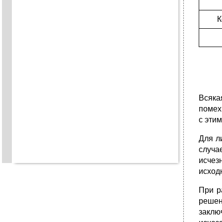
К
Всяка
помех
с эти
Для л
случа
исчез
исход
При р
решен
заклю