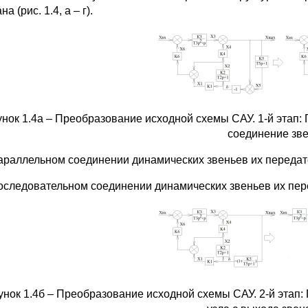
на (рис. 1.4, а – г).
нок 1.4а – Преобразование исходной схемы САУ. 1-й этап:
соединение зв
араллельном соединении динамических звеньев их передато
оследовательном соединении динамических звеньев их пер
унок 1.4б – Преобразование исходной схемы САУ. 2-й этап: