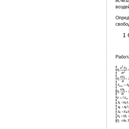
исчез
возде
Опред
свобо
1 
Работ