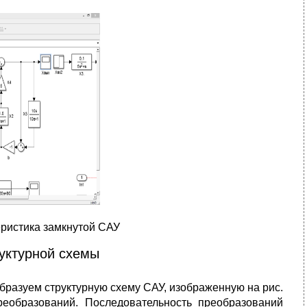
еристика замкнутой САУ
руктурной схемы
бразуем структурную схему САУ, изображенную на рис.
реобразований. Последовательность преобразований