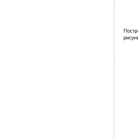
Постр
рисунк