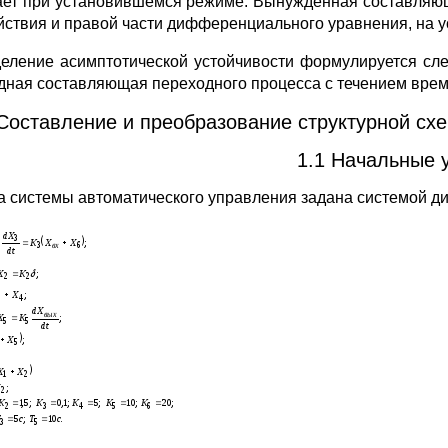
ает при установившемся режиме. Вынужденная составляю
йствия и правой части дифференциального уравнения, на у
еление асимптотической устойчивости формулируется сле
дная составляющая переходного процесса с течением врем
Составление и преобразование структурной сх
1.1 Начальные 
а системы автоматического управления задана системой 