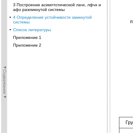
3 Построение асимптотической лачх, лфчх и
афх разомкнутой системы
•
4 Определение устойчивости замкнутой
п
системы
•
Список литературы
Приложение 1
Приложение 2
◄Содержание◄
Гр