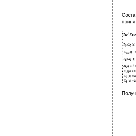
Соста
приня
Получ