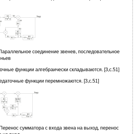
 Параллельное соединение звенев, последовательное
еньев
чные функции алгебраически складываются. [3,с.51]
едаточные функции перемножаются. [3,с.51]
 Перенос сумматора с входа звена на выход, перенос