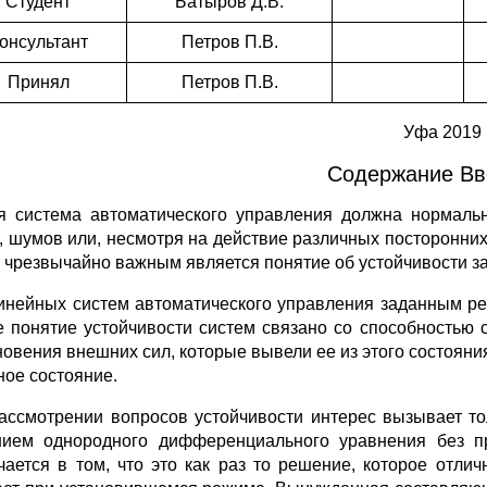
Студент
Батыров Д.В.
онсультант
Петров П.В.
Принял
Петров П.В.
Уфа 2019
Содержание Вв
я система автоматического управления должна нормаль
, шумов или, несмотря на действие различных посторонних
м чрезвычайно важным является понятие об устойчивости з
инейных систем автоматического управления заданным р
е понятие устойчивости систем связано со способностью
новения внешних сил, которые вывели ее из этого состояния
ное состояние.
ассмотрении вопросов устойчивости интерес вызывает т
ием однородного дифференциального уравнения без пр
чается в том, что это как раз то решение, которое отли