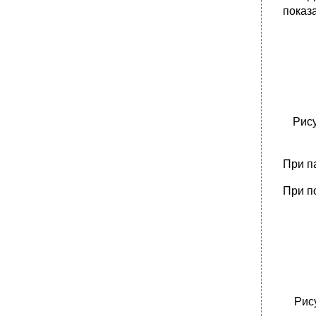
показа
Рису
При п
При п
Рис