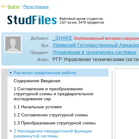
Войти
/
Регистрация
Файловый архив студентов.
1327 вузов, 5478 предметов.
_SHAKE
Добавил:
Опубликованный материал нарушае
Уфимский Государственный Авиацио
Вуз:
Управление в технических системах
Предмет:
РГР Управление техническими систе
Файл:
•
Расчетно-графическая работа
Содержание Введение
1 Составление и преобразование
структурной схемы и предварительное
исследование сар
1.1 Начальные условия
1.2 Составление структурной схемы
1.3 Преобразование структурной схемы
•
2 Нахождение передаточной функции
разомкнутой системы