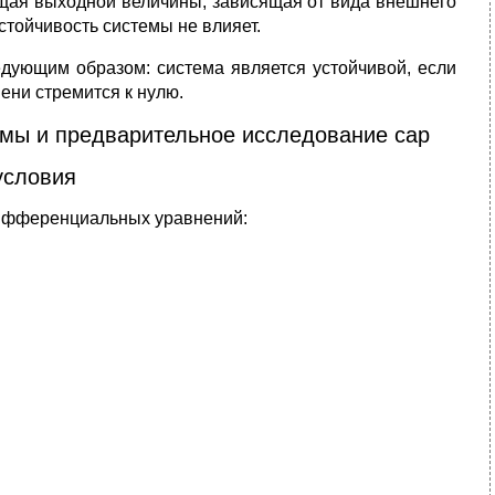
щая выходной величины, зависящая от вида внешнего
стойчивость системы не влияет.
дующим образом: cистема является устойчивой, если
ени стремится к нулю.
емы и предварительное исследование сар
условия
дифференциальных уравнений: