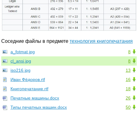
Соседние файлы в предмете
технология книгопечатания
a_fotmat.jpg
8
cl_ansi.jpg
8
iso216.jpg
13
Иван Фёдоров.rtf
16
Книгопечатание.rtf
18
Печатные машины.docx
26
Типы печатных машин.docx
50