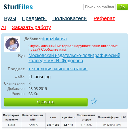
Вузы
Предметы
Пользователи
Реферат
AI
Заказать работу
dorozhkinsa
Добавил:
Опубликованный материал нарушает ваши авторские
права?
Сообщите нам.
Московский издательско-полиграфический
Вуз:
колледж им. И. Фёдорова
технология книгопечатания
Предмет:
cl_ansi
.jpg
Файл:
Скачиваний:
8
Добавлен:
25.05.2019
Размер:
65 Кб
☆
Скачать