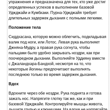
упражнения и предназначена для тех, кто уже достиг
определенных успехов в выполнении базовой
Уджджайи и Кумбхаки. Пурна-Уджджайя требует
длительных задержек дыхания с полными легкими.
Положение тела
Сиддхасана, которую можно облегчить, подкладывая
валик под ноги, или Лотос. Левая рука выполняет
Джняна-Мудру, а правая рука согнута, чтобы
пальцами было удобно закрывать ноздри, как при
поочередном дыхании. Выполняйте Уддияну вместе
с Джаландхара-Бандхой, несмотря на то, что
некоторые йогины предпочитают выполнять
последнюю только во время задержек дыхания.
Вдох
Вдохните через обе ноздри. Рука поднята и готова
зажать нос. Напрягите глотку так же, как и при
базовой Уджджайе. Контролируйте мышцы живота,
дышите грудью и ключицами. На вдохе не напрягайте