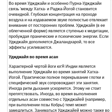
Во время Уджджайи и особенно Пурна-Уджджайи
связь 'между Хатха- и Раджа-Йогой становится
очевидной. Глубокая концентрация на проходе
воздуха и на издаваемом звуке полностью отвлекает
внимание от посторонних проблем. Уджджайя (в ее
облегченной форме) является ступенью к медитации,
пробуждая пранические и психические энергии. Если
Уджджайя дополняется Джаландхарой, то все
эффекты усиливаются.
Уджджайя во время асан
Характерной чертой йоги югЯ Индии является
выполнение Уджджайи во время занятий Хатха-
Иогой. Практически полное перекрывание глотки и
специфический звук сопровождают эти занятия.
Иногда ритм дыхания ускоряется. Этому не стоит
препятствовать. Иногда, во время выполнения
отдельных асан совместно с Уджджайей (например,
при выполнении позы Кобры) темп может
замедлиться. Заниматься Уджджайей можно также во