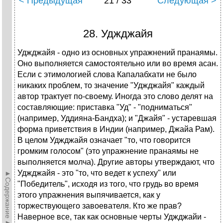
< Предыдущая
21 / 33
Следующая >
28. Уджджайя
Уджджайя - одно из основных упражнений пранаямы.
Оно выполняется самостоятельно или во время асан.
Если с этимологией слова Капалабхати не было
никаких проблем, то значение "Уджджайя" каждый
автор трактует по-своему. Иногда это слово делят на
составляющие: приставка "Уд" - "подниматься"
(например, Уддияна-Бандха); и "Джайя" - устаревшая
форма приветствия в Индии (например, Джайа Рам).
В целом Уджджайя означает "то, что говорится
громким голосом" (это упражнение пранаямы не
выполняется молча). Другие авторы утверждают, что
Уджджайя - это "то, что ведет к успеху" или
►Содержание►
"Победитель", исходя из того, что грудь во время
этого упражнения выпячивается, как у
торжествующего завоевателя. Кто же прав?
Наверное все, так как основные черты Уджджайи -