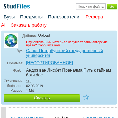
Вузы
Предметы
Пользователи
Реферат
AI
Заказать работу
Upload
Добавил:
Опубликованный материал нарушает ваши авторские
права?
Сообщите нам.
Санкт-Петербургский государственный
Вуз:
университет
[НЕСОРТИРОВАННОЕ]
Предмет:
Андрэ ван Лисбет Пранаяма Путь к тайнам
Файл:
йоги
.doc
Скачиваний:
115
Добавлен:
02.05.2019
Размер:
1 Мб
☆
Скачать