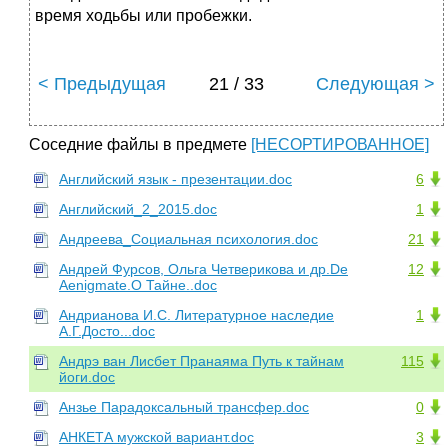
время ходьбы или пробежки.
< Предыдущая
21 / 33
Следующая >
Соседние файлы в предмете
[НЕСОРТИРОВАННОЕ]
Английский язык - презентации.doc
6
Английский_2_2015.doc
1
Андреева_Социальная психология.doc
21
Андрей Фурсов, Ольга Четверикова и др.De
12
Aenigmate.О Тайне..doc
Андрианова И.С. Литературное наследие
1
А.Г.Досто...doc
Андрэ ван Лисбет Пранаяма Путь к тайнам
115
йоги.doc
Анзье Парадоксальный трансфер.doc
0
АНКЕТА мужской вариант.doc
3