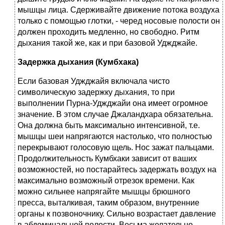
мышцы лица. Сдерживайте движение потока воздуха
только с помощью глотки, - черед носовые полости он
должен проходить медленно, но свободно. Ритм
дыхания такой же, как и при базовой Уджджайе.
Задержка дыхания (Кумбхака)
Если базовая Уджджайя включала чисто
символическую задержку дыхания, то при
выполнении Пурна-Уджджайи она имеет огромное
значение. В этом случае Джаландхара обязательна.
Она должна быть максимально интенсивной, т.е.
мышцы шеи напрягаются настолько, что полностью
перекрывают голосовую щель. Нос зажат пальцами.
Продолжительность Кумбхаки зависит от ваших
возможностей, но постарайтесь задержать воздух на
максимально возможный отрезок времени. Как
можно сильнее напрягайте мышцы брюшного
пресса, выталкивая, таким образом, внутренние
органы к позвоночнику. Сильно возрастает давление
в абдоминальной полости. Весьма желательно