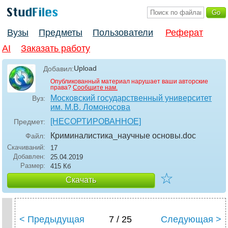
Вузы
Предметы
Пользователи
Реферат
AI
Заказать работу
Upload
Добавил:
Опубликованный материал нарушает ваши авторские
права?
Сообщите нам.
Московский государственный университет
Вуз:
им. М.В. Ломоносова
[НЕСОРТИРОВАННОЕ]
Предмет:
Криминалистика_научные основы
.doc
Файл:
Скачиваний:
17
Добавлен:
25.04.2019
Размер:
415 Кб
☆
Скачать
< Предыдущая
7 / 25
Следующая >