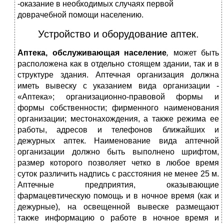
-оказание в необходимых случаях первой
доврачебной помощи населению.
Устройство и оборудование аптек.
А
птека, обслуживающая насе
ление
,
может быть
расположена как в отдельно стоящем здании, так и в
структуре здания. Аптечная организация должна
иметь вывеску с указанием вида организации -
«Аптека»; организационно-правовой формы и
формы собственности; фирменного наименования
организации; местонахождения, а также режима ее
работы, адресов и телефонов ближайших и
дежурных аптек. Наименование вида аптечной
организации должно быть выполнено шрифтом,
размер которого позволяет четко в любое время
суток различить надпись с расстояния не менее 25 м.
Аптечные предприятия, оказывающие
фармацевтическую помощь и в ночное время (как и
дежурные), на освещенной вывеске размещают
также информацию о работе в ночное время и