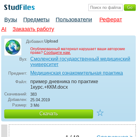
Вузы
Предметы
Пользователи
Реферат
AI
Заказать работу
Upload
Добавил:
Опубликованный материал нарушает ваши авторские
права?
Сообщите нам.
Смоленский государственный медицинский
Вуз:
университет
Медицинская ознакомительная практика
Предмет:
пример дневника по практике
Файл:
1курс.+ККМ
.docx
Скачиваний:
383
Добавлен:
25.04.2019
Размер:
3 Мб
☆
Скачать