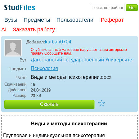
Вузы
Предметы
Пользователи
Реферат
AI
Заказать работу
kurban0704
Добавил:
Опубликованный материал нарушает ваши авторские
права?
Сообщите нам.
Дагестанский Государственный Университет
Вуз:
Психология
Предмет:
Виды и методы психотерапии
.docx
Файл:
Скачиваний:
16
Добавлен:
24.04.2019
Размер:
23 Кб
☆
Скачать
Виды и методы психотерапии.
Групповая и индивидуальная психотерапия