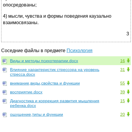
опосредованы;
4) мысли, чувства и формы поведения каузально
взаимосвязаны.
3
Соседние файлы в предмете
Психология
Виды и методы психотерапии.docx
16
Влияние характеристик стрессора на уровень
31
стресса.docx
внимание,виды,свойства и функции
55
восприятие.docx
39
Диагностика и коррекция развития мышления
15
ребенка.docx
ощущение,типы и функции
20