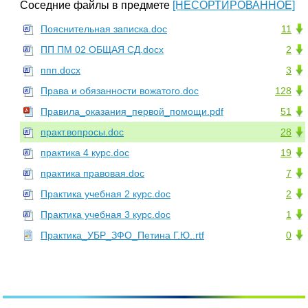
Соседние файлы в предмете
[НЕСОРТИРОВАННОЕ]
Пояснительная записка.doc
11
ПП ПМ 02 ОБЩАЯ СД.docx
2
ппп.docx
3
Права и обязанности вожатого.doc
128
Правила_оказания_первой_помощи.pdf
51
практ.вопросы.doc
28
практика 4 курс.doc
19
практика правовая.doc
7
Практика учебная 2 курс.doc
2
Практика учебная 3 курс.doc
1
Практика_УБР_ЗФО_Петина Г.Ю..rtf
0