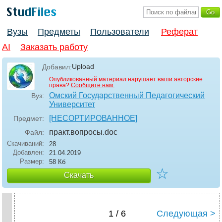
Вузы
Предметы
Пользователи
Реферат
AI
Заказать работу
Upload
Добавил:
Опубликованный материал нарушает ваши авторские
права?
Сообщите нам.
Омский Государственный Педагогический
Вуз:
Университет
[НЕСОРТИРОВАННОЕ]
Предмет:
практ.вопросы
.doc
Файл:
Скачиваний:
28
Добавлен:
21.04.2019
Размер:
58 Кб
☆
Скачать
1 / 6
Следующая >