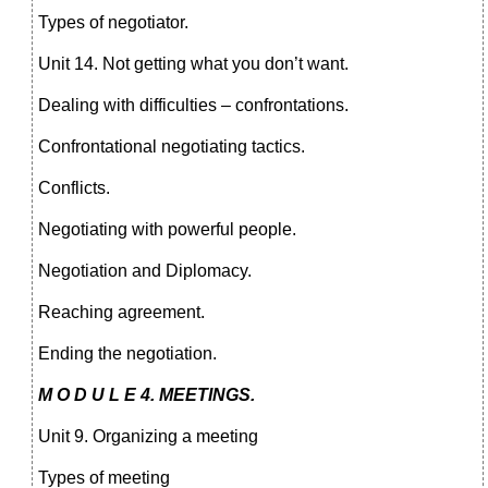
Types of negotiator.
Unit 14. Not getting what you don’t want.
Dealing with difficulties – confrontations.
Confrontational negotiating tactics.
Conflicts.
Negotiating with powerful people.
Negotiation and Diplomacy.
Reaching agreement.
Ending the negotiation.
M O D U L E 4.
MEETINGS.
Unit 9. Organizing a meeting
Types of meeting