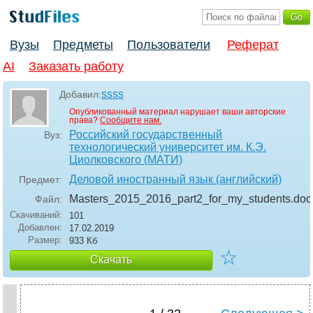
Вузы
Предметы
Пользователи
Реферат
AI
Заказать работу
ssss
Добавил:
Опубликованный материал нарушает ваши авторские
права?
Сообщите нам.
Российский государственный
Вуз:
технологический университет им. К.Э.
Циолковского (МАТИ)
Деловой иностранный язык (английский)
Предмет:
Masters_2015_2016_part2_for_my_students
.doc
Файл:
Скачиваний:
101
Добавлен:
17.02.2019
Размер:
933 Кб
☆
Скачать