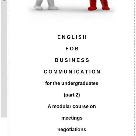
E
N
G
L
I
S
H
F O R
B U S I N E S S
C O M M U N I C A T I O N
for the undergraduates
(part
2
)
A modular course on
meetings
negotiations