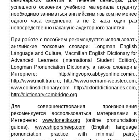
семинарских занятий в течение семестра. Для
успешного освоения учебного материала студенту
необходимо заниматься английским языком не менее
одного часа ежедневно, а не 2 часа один раз
непосредственно накануне аудиторного занятия.
При работе с пособием рекомендуется использовать
английские толковые словари: Longman English
Language and Culture, Macmillan English Dictionary for
Advanced Learners (International Student Edition),
Longman Pronunciation Dictionary, а также словари в
Интернете:
http://lingvopro.abbyyonline.com/ru
,
http
://
www
.
multitran
.
ru
,
http
://
www
.
merriam
-
webster
.
com
,
www
.
collinsdictionary
.
com
,
http://oxforddictionaries.com
,
http
://
dictionary
.
cambridge
.
org
Для совершенствования произношения
рекомендуется воспользоваться материалами в
Интернете:
www
.
fonetiks
.
org
(online pronunciation
guides),
www
.
shiporsheep
.
com
(English language
pronunciation practice with minimal pairs),