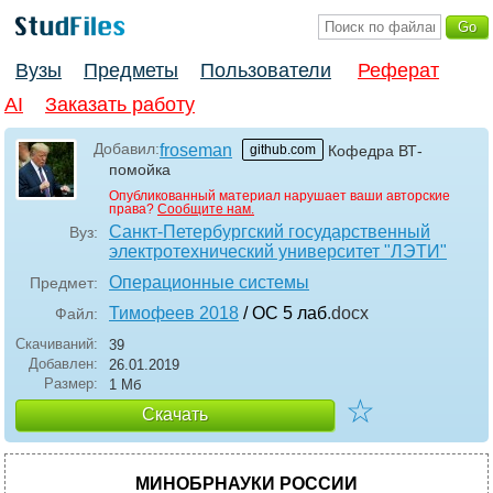
Вузы
Предметы
Пользователи
Реферат
AI
Заказать работу
Добавил:
froseman
github.com
Кофедра ВТ-
помойка
Опубликованный материал нарушает ваши авторские
права?
Сообщите нам.
Санкт-Петербургский государственный
Вуз:
электротехнический университет "ЛЭТИ"
Операционные системы
Предмет:
Тимофеев 2018
/ ОС 5 лаб
.docx
Файл:
Скачиваний:
39
Добавлен:
26.01.2019
Размер:
1 Мб
☆
Скачать
МИНОБРНАУКИ РОССИИ