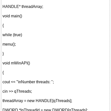
HANDLE* threadArray;
void main()
{
while (true)
menu();
}
void mWinAPI()
{
cout << "\nNumber threads: ";
cin >> qThreads;
threadArray = new HANDLE[qThreads];
DWORD *lpThreadId = new DWORD[qThreads];