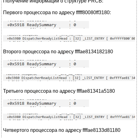
Получение информации о структуре PRCB:
Первого процессора по адресу fffff80080ff3180:
Второго процессора по адресу ffffae8134182180
Третьего процессора по адресу ffffae81341a5180
Четвертого процессора по адресу ffffae8133d81180