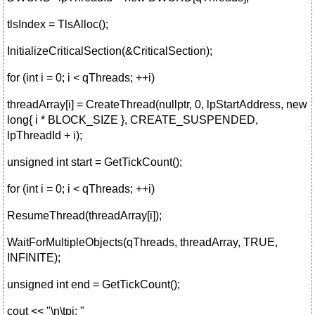
tlsIndex = TlsAlloc();
InitializeCriticalSection(&CriticalSection);
for (int i = 0; i < qThreads; ++i)
threadArray[i] = CreateThread(nullptr, 0, lpStartAddress, new
long{ i * BLOCK_SIZE }, CREATE_SUSPENDED,
lpThreadId + i);
unsigned int start = GetTickCount();
for (int i = 0; i < qThreads; ++i)
ResumeThread(threadArray[i]);
WaitForMultipleObjects(qThreads, threadArray, TRUE,
INFINITE);
unsigned int end = GetTickCount();
cout << "\n\tpi: "