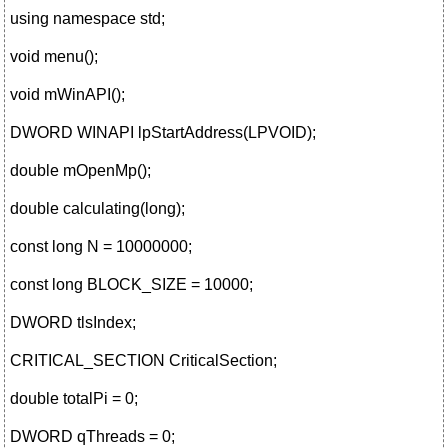
using namespace std;
void menu();
void mWinAPI();
DWORD WINAPI lpStartAddress(LPVOID);
double mOpenMp();
double calculating(long);
const long N = 10000000;
const long BLOCK_SIZE = 10000;
DWORD tlsIndex;
CRITICAL_SECTION CriticalSection;
double totalPi = 0;
DWORD qThreads = 0;