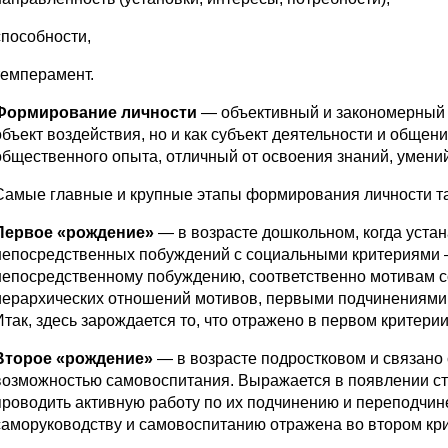
способности,
темперамент.
Формирование личности
— объективный и закономерный пр
объект воздействия, но и как субъект деятельности и обще
общественного опыта, отличный от освоения знаний, умений
Самые главные и крупные этапы формирования личности так
Первое «рождение»
— в возрасте дошкольном, когда уста
непосредственных побуждений с социальными критериями —
непосредственному побуждению, соответственно мотивам 
иерархических отношений мотивов, первыми подчинениями
Итак, здесь зарождается то, что отражено в первом критерии
Второе «рождение»
— в возрасте подростковом и связано 
возможностью самовоспитания. Выражается в появлении ст
проводить активную работу по их подчинению и переподчин
саморуководству и самовоспитанию отражена во втором кри