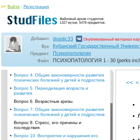
Войти
/
Регистрация
Файловый архив студентов.
1327 вузов, 5478 предметов.
•
Вопрос 1. Психопатология, патопсихология
Добавил:
drastic33
Опубликованный материал нар
и психиатрия.
Кубанский Государственный Универс
Вуз:
•
Вопрос 2. Понятие симптом, синдром,
Психопатология
Предмет:
патологическое состояние, болезнь.
ПСИХОПАТОЛОГИЯ 1 - 30 (perks inclu
Файл:
Вопрос 3. Позитивные и негативные
симптомы и синдромы.
•
Вопрос 4. Общие закономерности развития
психических болезней у детей и подростков.
<<
<
•
Вопрос 5. Периодизация возраста и
развития.
Вопрос 6. Возрастные кризы.
•
Вопрос 7. Общие закономерности развития
психических болезней у детей и подростков.
Вопрос 8. Стресс, его причины и
последствия.
•
Вопрос 10. Восприятие и нарушения его.