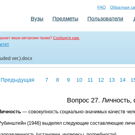
FAQ
Обратная св
Вузы
Предметы
Пользователи
ушает ваши авторские права?
Сообщите нам.
итет
ded ver.)
.docx
 Предыдущая
7
8
9
10
11
12
13
14
1
Вопрос 27. Личность,
Личность
— совокупность социально-значимых качеств чел
Рубинштейн (1946) выделял следующие составляющие личн
направленность (установки, интересы, потребности),