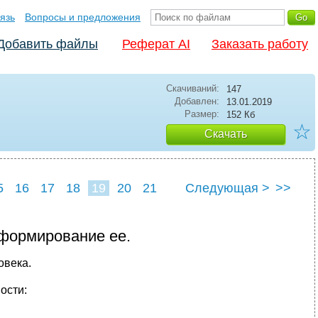
язь
Вопросы и предложения
Добавить файлы
Реферат AI
Заказать работу
Скачиваний:
147
Добавлен:
13.01.2019
Размер:
152 Кб
☆
Скачать
5
16
17
18
19
20
21
Следующая >
>>
 формирование ее.
овека.
ости: