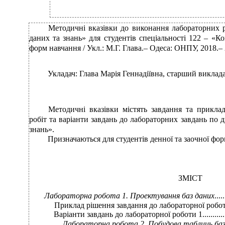
Методичні вказівки до виконання лабораторних р
даних та знань» для студентів спеціальності 122 – «К
форм навчання / Укл.: М.Г. Глава.– Одеса: ОНПУ, 2018.– 
Укладач: Глава Марія Геннадіївна, старший виклад
Методичні вказівки містять завдання та прикла
робіт та варіанти завдань до лабораторних завдань по д
знань».
Призначаються для студентів денної та заочної фор
ЗМІСТ
Лабораторна робота 1. Проектування баз даних
.....
Приклад рішення завдання до лабораторної роботи 1...........
Варіанти завдань до лабораторної роботи 1........................
Лабораторна робота 2. Побудова таблиць бази