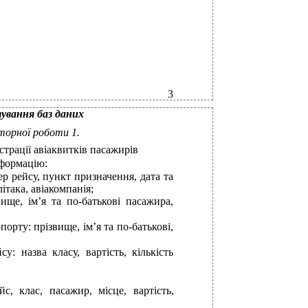
3
ування баз даних
торної роботи 1.
трації авіаквитків пасажирів
нформацію:
ер рейсу, пункт призначення, дата та
літака, авіакомпанія;
вище, ім’я та
по-батькові пасажира,
порту: прізвище, ім’я та
по-батькові,
: назва класу, вартість, кількість
, клас, пасажир, місце, вартість,