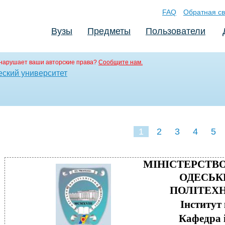
FAQ
Обратная св
Вузы
Предметы
Пользователи
нарушает ваши авторские права?
Сообщите нам.
ский университет
1
2
3
4
5
МІНІСТЕРСТВО
ОДЕСЬК
ПОЛІТЕХН
Інститут
Кафедра 