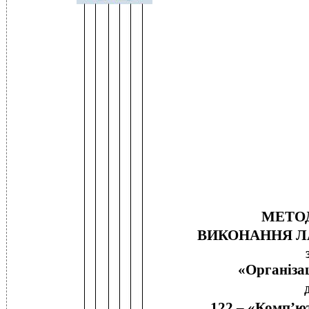
МЕТОД
ВИКОНАННЯ Л
«Організац
122 – «Комп’ю