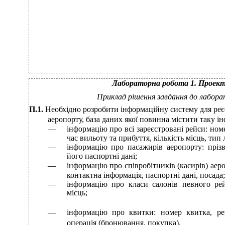
Лабораторна робота 1. Проект
Приклад рішення завдання до лабора
П.1.
Необхідно розробити інформаційну систему для реєс
аеропорту, база даних якої повинна містити таку і
―
інформацію про всі зареєстровані рейси: ном
час вильоту та прибуття, кількість місць, тип 
―
інформацію про пасажирів аеропорту: пріз
його паспортні дані;
―
інформацію про співробітників (касирів) аеро
контактна інформація, паспортні дані, посада;
―
інформацію про класи салонів певного рейсу
місць;
―
інформацію про квитки: номер квитка, рейс
операція (бронювання, покупка).