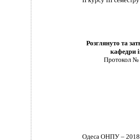
II курсу III семестру
Розглянуто та зат
кафедри 
Протокол 
Одеса ОНПУ – 2018