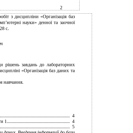
2
обіт з дисципліни «Організація баз
омп’ютерні науки» денної та заочної
28 с.
ач
ди рішень завдань до лабораторних
исципліні «Організація баз даних та
м навчання.
...........................................................
4
..........................................
4
..............................................
5
 даних. Введення інформації до бази