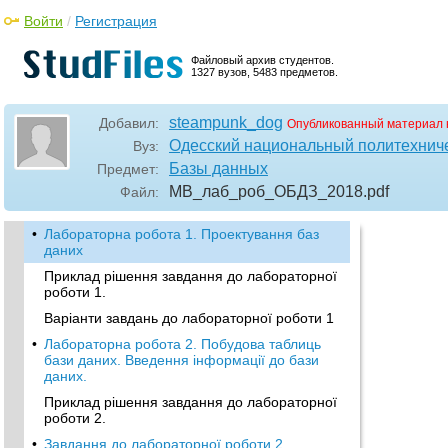
Войти
/
Регистрация
Файловый архив студентов.
1327 вузов, 5483 предметов.
steampunk_dog
Добавил:
Опубликованный материал 
Одесский национальный политехниче
Вуз:
Базы данных
Предмет:
МВ_лаб_роб_ОБДЗ_2018
.pdf
Файл:
•
Лабораторна робота 1. Проектування баз
даних
Приклад рішення завдання до лабораторної
роботи 1.
Варіанти завдань до лабораторної роботи 1
•
Лабораторна робота 2. Побудова таблиць
бази даних. Введення інформації до бази
даних.
Приклад рішення завдання до лабораторної
роботи 2.
•
Завдання до лабораторної роботи 2