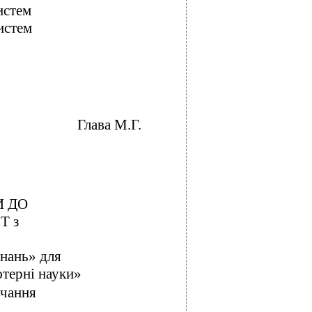
истем
истем
Глава М.Г.
И ДО
Т з
знань» для
ютерні науки»
вчання