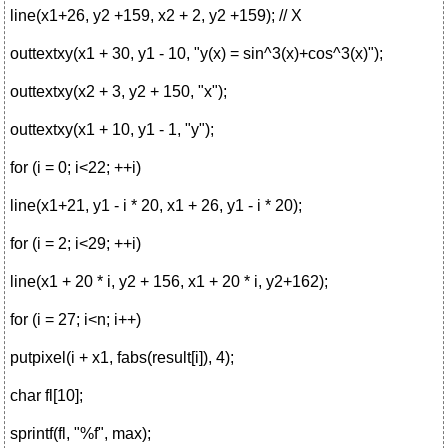
line(x1+26, y2 +159, x2 + 2, y2 +159); // X
outtextxy(x1 + 30, y1 - 10, "y(x) = sin^3(x)+cos^3(x)");
outtextxy(x2 + 3, y2 + 150, "x");
outtextxy(x1 + 10, y1 - 1, "y");
for (i = 0; i<22; ++i)
line(x1+21, y1 - i * 20, x1 + 26, y1 - i * 20);
for (i = 2; i<29; ++i)
line(x1 + 20 * i, y2 + 156, x1 + 20 * i, y2+162);
for (i = 27; i<n; i++)
putpixel(i + x1, fabs(result[i]), 4);
char fl[10];
sprintf(fl, "%f", max);