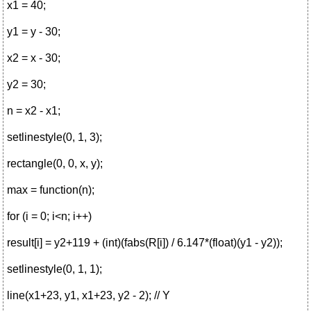
x1 = 40;
y1 = y - 30;
x2 = x - 30;
y2 = 30;
n = x2 - x1;
setlinestyle(0, 1, 3);
rectangle(0, 0, x, y);
max = function(n);
for (i = 0; i<n; i++)
result[i] = y2+119 + (int)(fabs(R[i]) / 6.147*(float)(y1 - y2));
setlinestyle(0, 1, 1);
line(x1+23, y1, x1+23, y2 - 2); // Y