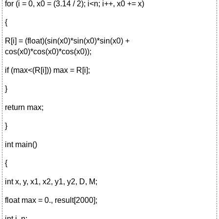
for (i = 0, x0 = (3.14 / 2); i<n; i++, x0 += x)
{
R[i] = (float)(sin(x0)*sin(x0)*sin(x0) +
cos(x0)*cos(x0)*cos(x0));
if (max<(R[i])) max = R[i];
}
return max;
}
int main()
{
int x, y, x1, x2, y1, y2, D, M;
float max = 0., result[2000];
int i, n;