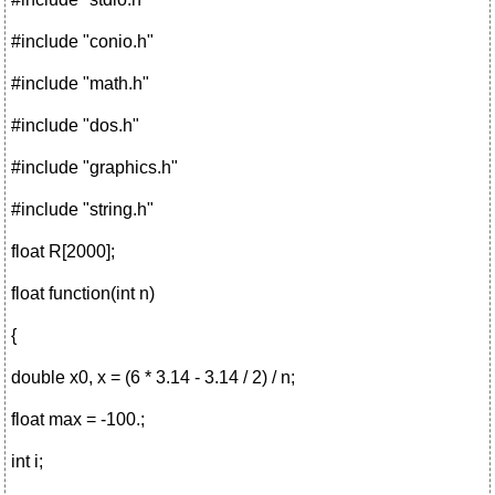
#include "conio.h"
#include "math.h"
#include "dos.h"
#include "graphics.h"
#include "string.h"
float R[2000];
float function(int n)
{
double x0, x = (6 * 3.14 - 3.14 / 2) / n;
float max = -100.;
int i;