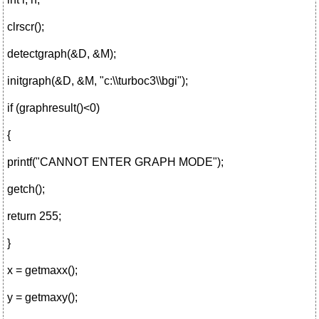
clrscr();
detectgraph(&D, &M);
initgraph(&D, &M, "c:\\turboc3\\bgi");
if (graphresult()<0)
{
printf("CANNOT ENTER GRAPH MODE");
getch();
return 255;
}
x = getmaxx();
y = getmaxy();