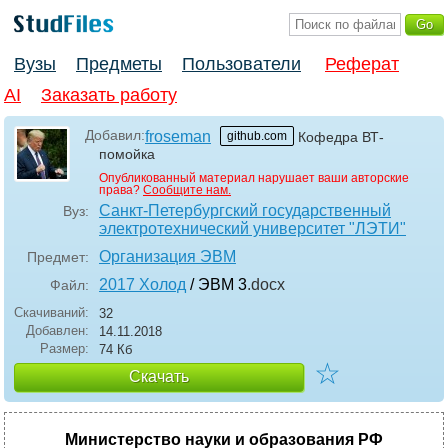
Вузы
Предметы
Пользователи
Реферат
AI
Заказать работу
Добавил:
froseman
github.com
Кофедра ВТ-
помойка
Опубликованный материал нарушает ваши авторские
права?
Сообщите нам.
Санкт-Петербургский государственный
Вуз:
электротехнический университет "ЛЭТИ"
Организация ЭВМ
Предмет:
2017 Холод
/ ЭВМ 3
.docx
Файл:
Скачиваний:
32
Добавлен:
14.11.2018
Размер:
74 Кб
☆
Скачать
Министерство науки и образования РФ