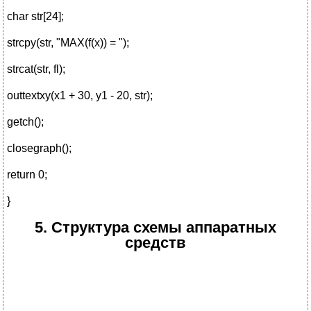
char str[24];
strcpy(str, "MAX(f(x)) = ");
strcat(str, fl);
outtextxy(x1 + 30, y1 - 20, str);
getch();
closegraph();
return 0;
}
5. Структура схемы аппаратных
средств