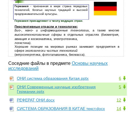
Германия
- признанная в мире страна передовых
технологий, богатых научных традиций и высокой
предпринимательской культуры.
Германия принадлежит к числу ведущих стран
.
Перспективные отрасли и технологии:
Био-, нано- и информационные технологии
, а также многие
высокотехнологичные сферы
в отдельных отраслях (биометрия,
авиация и космонавтика, электротехника,
логистика).
Хорошие позиции на мировых рынках занимают предприятия в
сфере
экологически чистых технологий
(ветроэнергетика, фотогальваника, биомасса).
Соседние файлы в предмете
Основы научных
исследований
ОНИ система образования Китая.pptx
6
ОНИ Современные научные изобретения
5
Германии.pptx
РЕФЕРАТ ОНИ.docx
12
СИСТЕМА ОБРАЗОВАНИЯ В КИТАЕ текст.docx
14