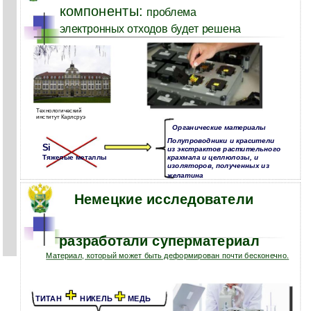
компоненты:
проблема
электронных отходов будет решена
Технологический
институт Карлсруэ
Органические материалы
Полупроводники и красители
Si
из экстрактов растительного
Тяжелые металлы
крахмала и целлюлозы, и
изоляторов, полученных из
желатина
Немецкие исследователи
разработали суперматериал
Материал, который может быть деформирован почти бесконечно.
ТИТАН
НИКЕЛЬ
МЕДЬ