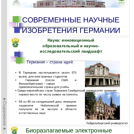
СОВРЕМЕННЫЕ НАУЧНЫЕ
ИЗОБРЕТЕНИЯ ГЕРМАНИИ
Наука: инновационный
образовательный и научно-
исследовательский ландшафт
Германия – страна идей.
•
В Германии насчитывается около 370
вузов, для иностранных студентов.
•
Германия (после США и
Великобритании) – самая
привлекательная страна для учебы.
• Среди европейских стран Германия Гамбургский университет занимает
первое место по числу заявок на патенты.
►Содержание►
•
68 из 80 на сегодняшний день немецких
лауреатов Нобелевской премии
получили ее за заслуги в области
естественных наук.
Гейдельбергский университет
Биоразлагаемые электронные