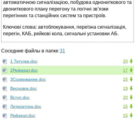
автоматичною сигналізацією, побудова однониткового та
двониткового плану перегону та логічні зв’язки
перегінних та станційних систем та пристроїв.
Ключові слова: автоблокування, переїзна сигналізація,
перегін, КАБ, рейкові кола, сигнальні установки АБ.
Соседние файлы в папке
31
1 Титулка.doc
20
2Реферат.doc
17
3Содержание.doc
15
Висновок.doc
19
Вступ.doc
20
Литература.doc
15
Реферат.doc
15