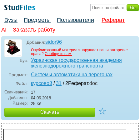
Вузы
Предметы
Пользователи
Реферат
AI
Заказать работу
sidor96
Добавил:
Опубликованный материал нарушает ваши авторские
права?
Сообщите нам.
Украинская государственная академия
Вуз:
железнодорожного транспорта
Системы автоматики на перегонах
Предмет:
курсовой
/
31
/ 2Реферат
.doc
Файл:
Скачиваний:
17
Добавлен:
04.06.2018
Размер:
28 Кб
☆
Скачать