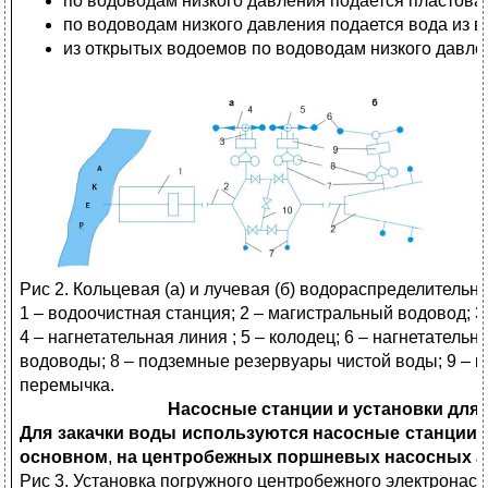
по водоводам низкого давления подается пластова
по водоводам низкого давления подается вода из 
из открытых водоемов по водоводам низкого давле
Рис 2. Кольцевая (а) и лучевая (б) водораспределитель
1 – водоочистная станция; 2 – магистральный водовод; 3
4 – нагнетательная линия ; 5 – колодец; 6 – нагнетател
водоводы; 8 – подземные резервуары чистой воды; 9 – к
перемычка.
Насосные станции и установки для 
Для закачки воды используются насосные станции 
основном
,
на центробежных поршневых насосных аг
Рис 3.
Установка погружного центробежного электронасо