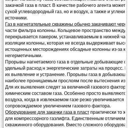
закачкой газа в пласт. В качестве рабочего агента может
сухой углеводородный газ, но и воздух, а также и углекис
источники.
Газ в нагнетательные скважины обычно закачивают чере
части фильтра колонны. Кольцевое пространство между 
перекрывается пакером, устанавливаемым в нижней част
изоляции колонны, которая не всегда выдерживает высок
истощенных месторождениях обсадные колонны из-за к
негерметичными.
Прорывы нагнетаемого газа в отдельные добывающие с
удельный расход н энергетические затраты на процесс.
их выявление и устранение. Прорывы газа в добывающи
наиболее проницаемым прослоям после вытеснения из ни
Для их выявления следят за величиной газового фактор
химическим составом газа. Особенно просто выявляются
воздуха, когда в извлекаемом газе резко увеличивается 
сопровождаемое увеличением газового фактора.
Оборудование для закачки газа в пласт
практически то ж
для компрессорного газлифта. Единственным отличием 
скважинного оборудования. Вместо сложного оборудован