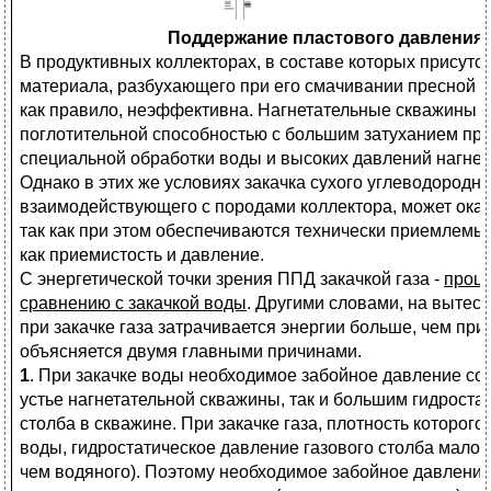
Поддержание пластового давления з
В продуктивных коллекторах, в составе которых присутст
материала, разбухающего при его смачивании пресной в
как правило, неэффективна. Нагнетательные скважины о
поглотительной способностью с большим затуханием при
специальной обработки воды и высоких давлений нагнет
Однако в этих же условиях закачка сухого углеводородног
взаимодействующего с породами коллектора, может оказ
так как при этом обеспечиваются технически приемлемы
как приемистость и давление.
С энергетической точки зрения ППД закачкой газа -
проце
сравнению с закачкой воды
. Другими словами, на выте
при закачке газа затрачивается энергии больше, чем пр
объясняется двумя главными причинами.
1
. При закачке воды необходимое забойное давление со
устье нагнетательной скважины, так и большим гидрост
столба в скважине. При закачке газа, плотность которог
воды, гидростатическое давление газового столба мало (
чем водяного). Поэтому необходимое забойное давление 