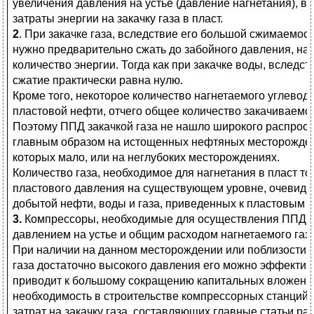
увеличения давления на устье (давление нагнетания), в
затраты энергии на закачку газа в пласт.
2
. При закачке газа, вследствие его большой сжимаемос
нужно предварительно сжать до забойного давления, на
количество энергии. Тогда как при закачке воды, вследст
сжатие практически равна нулю.
Кроме того, некоторое количество нагнетаемого углеводо
пластовой нефти, отчего общее количество закачиваемог
Поэтому ППД закачкой газа не нашло широкого распрос
главным образом на истощенных нефтяных месторожден
которых мало, или на неглубоких месторождениях.
Количество газа, необходимое для нагнетания в пласт т
пластового давления на существующем уровне, очевидн
добытой нефти, воды и газа, приведенных к пластовым ус
3.
Компрессоры, необходимые для осуществления ППД, п
давлением на устье и общим расходом нагнетаемого газа
При наличии на данном месторождении или поблизости 
газа достаточно высокого давления его можно эффектив
приводит к большому сокращению капитальных вложений,
необходимость в строительстве компрессорных станций,
затрат на закачку газа, составляющих главные статьи р