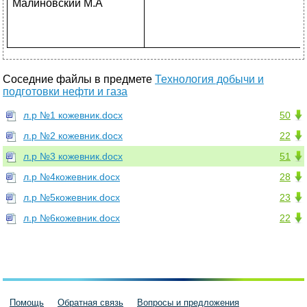
Малиновский М.А
Соседние файлы в предмете
Технология добычи и
подготовки нефти и газа
л.р №1 кожевник.docx
50
л.р №2 кожевник.docx
22
л.р №3 кожевник.docx
51
л.р №4кожевник.docx
28
л.р №5кожевник.docx
23
л.р №6кожевник.docx
22
Помощь
Обратная связь
Вопросы и предложения