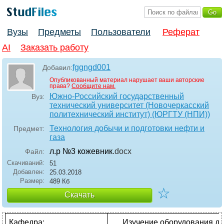
Вузы
Предметы
Пользователи
Реферат
AI
Заказать работу
fggngd001
Добавил:
Опубликованный материал нарушает ваши авторские
права?
Сообщите нам.
Южно-Российский государственный
Вуз:
технический университет (Новочеркасский
политехнический институт) (ЮРГТУ (НПИ))
Технология добычи и подготовки нефти и
Предмет:
газа
л.р №3 кожевник
.docx
Файл:
Скачиваний:
51
Добавлен:
25.03.2018
Размер:
489 Кб
☆
Скачать
Кафедра:
Изучение оборудования д