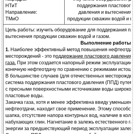
НТиТ
поддержания пластового
Направление:
давления и вытеснения
ТМиО
продукции скважин водой и г
Цель работы: изучить оборудование для поддержания пл
вытеснения продукции скважин водой и газом.
Выполнение работы
1.
Наиболее эффективный метод повышения нефтеотдачи
месторождений - это п
оддержание пластового давления з
газа.
При этом создается напорный режим эксплуатации 
конечную нефтеотдачу по сравнению с режимами истоще
В большинстве случаев (для отечественных месторожден
система поддержания пластового давления (ППД) путем 
с пресными поверхностными источниками воды широко 
пластовые воды.
Закачка газа, хотя и менее эффективна ввиду уменьшен
нефтеотдачи, находит свое применение. Этому способст
шапка, отсутствие напора контурных вод, наличие в кол
набухающих глин. Нагнетание в залежь естественного га
энергии за предшествующий период эксплуатации залеж