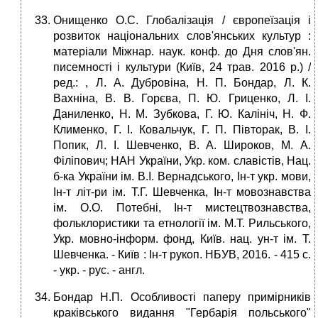
Онищенко О.С. Глобалізація / європеїзація і
розвиток національних слов'янських культур :
матеріали Міжнар. наук. конф. до Дня слов'ян.
писемності і культури (Київ, 24 трав. 2016 р.) /
ред.: , Л. А. Дубровіна, Н. П. Бондар, Л. К.
Вахніна, В. В. Горєва, П. Ю. Гриценко, Л. І.
Даниленко, Н. М. Зубкова, Г. Ю. Калініч, Н. Ф.
Клименко, Г. І. Ковальчук, Г. П. Півторак, В. І.
Попик, Л. І. Шевченко, В. А. Широков, М. А.
Філіпович; НАН України, Укр. ком. славістів, Нац.
б-ка України ім. В.І. Вернадського, Ін-т укр. мови,
Ін-т літ-ри ім. Т.Г. Шевченка, Ін-т мовознавства
ім. О.О. Потебні, Ін-т мистецтвознавства,
фольклористики та етнології ім. М.Т. Рильського,
Укр. мовно-інформ. фонд, Київ. нац. ун-т ім. Т.
Шевченка. - Київ : Ін-т рукоп. НБУВ, 2016. - 415 c.
- укp. - рус. - англ.
Бондар Н.П. Особливості паперу примірників
краківського видання "Гербарія польського"