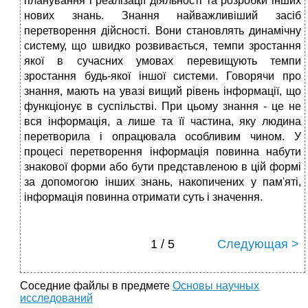
планування і реалізації діяльності та розробки інших
нових знань. Знання найважливіший засіб
перетворення дійсності. Вони становлять динамічну
систему, що швидко розвивається, темпи зростання
якої в сучасних умовах перевищують темпи
зростання будь-якої іншої системи. Говорячи про
знання, мають на увазі вищий рівень інформації, що
функціонує в суспільстві. При цьому знання - це не
вся інформація, а лише та її частина, яку людина
перетворила і опрацювала особливим чином. У
процесі перетворення інформація повинна набути
знакової форми або бути представленою в цій формі
за допомогою інших знань, накопичених у пам'яті,
інформація повинна отримати суть і значення.
1 / 5
Следующая >
Соседние файлы в предмете
Основы научных
исследований