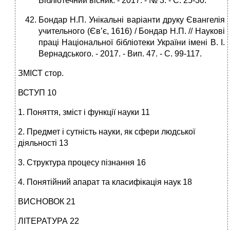
Бібліотечний вісник. - 2017. - № 3. - С. 25-30.
Бондар Н.П. Унікальні варіанти друку Євангелія
учительного (Єв’є, 1616) / Бондар Н.П. // Наукові
праці Національної бібліотеки України імені В. І.
Вернадського. - 2017. - Вип. 47. - С. 99-117.
ЗМІСТ стор.
ВСТУП 10
1. Поняття, зміст і функції науки 11
2. Пред­мет і сутність науки, як сфери людсь­кої
діяльності 13
3. Структура процесу пі­знання 16
4. Понятійний апарат та класифі­кація наук 18
ВИСНОВОК 21
ЛІТЕРАТУРА 22