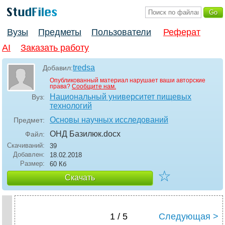
Вузы
Предметы
Пользователи
Реферат
AI
Заказать работу
tredsa
Добавил:
Опубликованный материал нарушает ваши авторские
права?
Сообщите нам.
Национальный университет пищевых
Вуз:
технологий
Основы научных исследований
Предмет:
ОНД Базилюк
.docx
Файл:
Скачиваний:
39
Добавлен:
18.02.2018
Размер:
60 Кб
☆
Скачать
1 / 5
Следующая >