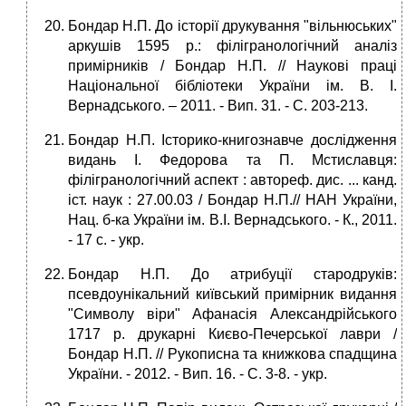
Бондар Н.П. До історії друкування "вільнюських"
аркушів 1595 р.: філігранологічний аналіз
примірників / Бондар Н.П. // Наукові праці
Національної бібліотеки України ім. В. І.
Вернадського. – 2011. - Вип. 31. - С. 203-213.
Бондар Н.П. Історико-книгознавче дослідження
видань І. Федорова та П. Мстиславця:
філігранологічний аспект : автореф. дис. ... канд.
іст. наук : 27.00.03 / Бондар Н.П.// НАН України,
Нац. б-ка України ім. В.І. Вернадського. - К., 2011.
- 17 c. - укp.
Бондар Н.П. До атрибуції стародруків:
псевдоунікальний київський примірник видання
"Символу віри" Афанасія Александрійського
1717 р. друкарні Києво-Печерської лаври /
Бондар Н.П. // Рукописна та книжкова спадщина
України. - 2012. - Вип. 16. - С. 3-8. - укp.