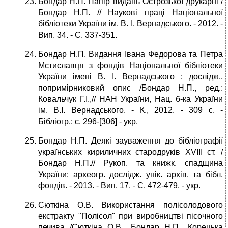
Бондар Н.П. Папір видань Острозької друкарні /
Бондар Н.П. // Наукові праці Національної
бібліотеки України ім. В. І. Вернадського. - 2012. -
Вип. 34. - С. 337-351.
Бондар Н.П. Видання Івана Федорова та Петра
Мстиславця з фондів Національної бібліотеки
України імені В. І. Вернадського : дослідж.,
попримірниковий опис /Бондар Н.П., ред.:
Ковальчук Г.І.,// НАН України, Нац. б-ка України
ім. В.І. Вернадського. - К., 2012. - 309 c. -
Бібліогр.: с. 296-[306] - укp.
Бондар Н.П. Деякі зауваження до бібліографії
українських кириличних стародруків XVIII ст. /
Бондар Н.П.// Рукоп. та книжк. спадщина
України: археогр. дослідж. унік. архів. та бібл.
фондів. - 2013. - Вип. 17. - С. 472-479. - укp.
Сюткіна О.В. Використання полісолодового
екстракту "Полісол" при виробництві пісочного
печива /Сюткіна О.В., Бондар Н.П., Корецька