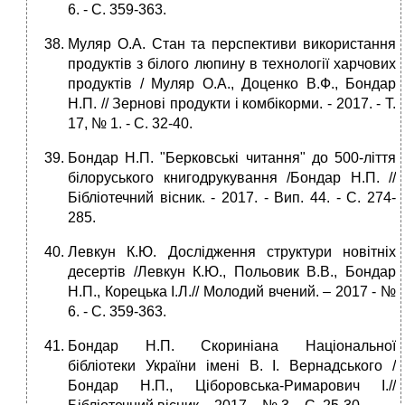
6. - С. 359-363.
Муляр О.А. Стан та перспективи використання
продуктів з білого люпину в технології харчових
продуктів / Муляр О.А., Доценко В.Ф., Бондар
Н.П. // Зернові продукти і комбікорми. - 2017. - Т.
17, № 1. - С. 32-40.
Бондар Н.П. "Берковські читання" до 500-ліття
білоруського книгодрукування /Бондар Н.П. //
Бібліотечний вісник. - 2017. - Вип. 44. - С. 274-
285.
Левкун К.Ю. Дослідження структури новітніх
десертів /Левкун К.Ю., Польовик В.В., Бондар
Н.П., Корецька І.Л.// Молодий вчений. – 2017 - №
6. - С. 359-363.
Бондар Н.П. Скориніана Національної
бібліотеки України імені В. І. Вернадського /
Бондар Н.П., Ціборовська-Римарович І.//