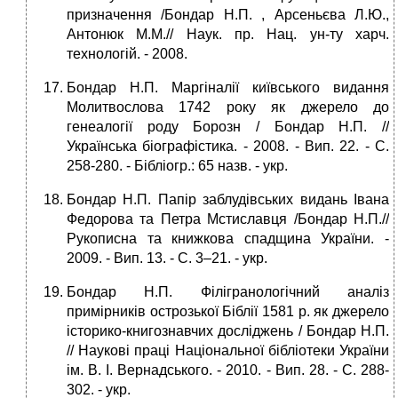
призначення /Бондар Н.П. , Арсеньєва Л.Ю.,
Антонюк М.М.// Наук. пр. Нац. ун-ту харч.
технологій. - 2008.
Бондар Н.П. Маргіналії київського видання
Молитвослова 1742 року як джерело до
генеалогії роду Борозн / Бондар Н.П. //
Українська біографістика. - 2008. - Вип. 22. - С.
258-280. - Бібліогр.: 65 назв. - укp.
Бондар Н.П. Папір заблудівських видань Івана
Федорова та Петра Мстиславця /Бондар Н.П.//
Рукописна та книжкова спадщина України. -
2009. - Вип. 13. - С. 3–21. - укp.
Бондар Н.П. Філігранологічний аналіз
примірників острозької Біблії 1581 р. як джерело
історико-книгознавчих досліджень / Бондар Н.П.
// Наукові праці Національної бібліотеки України
ім. В. І. Вернадського. - 2010. - Вип. 28. - С. 288-
302. - укp.