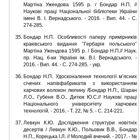
Мартіна Ужендова 1595 р. / Бондар Н.П. //
Наукові праці Національної бібліотеки України
імені В. І. Вернадського. - 2016. - Вип. 44. - С.
274-285.
Бондар Н.П. Особливості паперу примірників
краківського видання "Гербарія польського"
Мартіна Ужендова 1595 р. / Бондар Н.П.// Наук.
пр. Нац. б-ки України ім. В.І. Вернадського. -
2016. - Вип. 44. - С. 274-285. - укp.
Бондар Н.П. Удосконалення технології м’ясних
січених напівфабрикатів з використанням
харчових волокон люпину /Бондар Н.П., Шаран
Л.О., Губеня В.О., Дитюк Ю.С.// Наукові праці
Національного університету харчових
технологій. - 2016. - Т. 22, № 5. - С. 214-221.
Левкун К.Ю. Дослідження структури новітніх
десертів / Левкун К.Ю., Польовик В.В., Бондар
Н.П., Корецька І.Л. // Молодий вчений. - 2017. - №