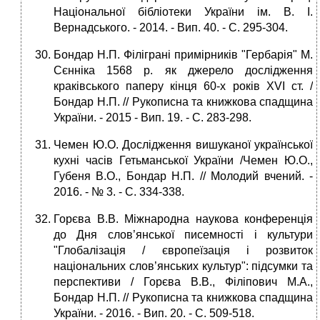
Національної бібліотеки України ім. В. І.
Вернадського. - 2014. - Вип. 40. - С. 295-304.
Бондар Н.П. Філіграні примірників "Гербарія" М.
Сєнніка 1568 р. як джерело дослідження
краківського паперу кінця 60-х років ХVІ ст. /
Бондар Н.П. // Рукописна та книжкова спадщина
України. - 2015 - Вип. 19. - С. 283-298.
Чемен Ю.О. Дослідження вишуканої української
кухні часів Гетьманської України /Чемен Ю.О.,
Губеня В.О., Бондар Н.П. // Молодий вчений. -
2016. - № 3. - С. 334-338.
Горєва В.В. Міжнародна наукова конференція
до Дня слов’янської писемності і культури
"Глобалізація / європеїзація і розвиток
національних слов’янських культур": підсумки та
перспективи / Горєва В.В., Філіпович М.А.,
Бондар Н.П. // Рукописна та книжкова спадщина
України. - 2016. - Вип. 20. - С. 509-518.