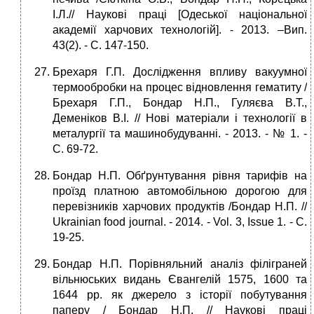
І.Л.// Наукові праці [Одеської національної
академії харчових технологій]. - 2013. –Вип.
43(2). - С. 147-150.
Брехаря Г.П. Дослідження впливу вакуумної
термообробки на процес відновлення гематиту /
Брехаря Г.П., Бондар Н.П., Гуляєва В.Т.,
Деменіков В.І. // Нові матеріали і технології в
металургії та машинобудуванні. - 2013. - № 1. -
С. 69-72.
Бондар Н.П. Обґрунтування рівня тарифів на
проїзд платною автомобільною дорогою для
перевізників харчових продуктів /Бондар Н.П. //
Ukrainian food journal. - 2014. - Vol. 3, Issue 1. - С.
19-25.
Бондар Н.П. Порівняльний аналіз філіграней
вільнюських видань Євангелій 1575, 1600 та
1644 рр. як джерело з історії побутування
паперу / Бондар Н.П. // Наукові праці