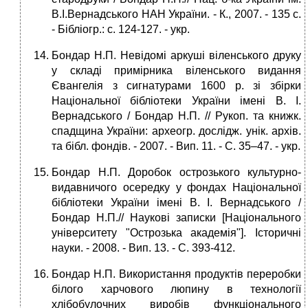
В.І.Вернадського НАН України. - К., 2007. - 135 c.
- Бібліогр.: с. 124-127. - укp.
Бондар Н.П. Невідомі аркуші віленського друку
у складі примірника віленського видання
Євангелія з сигнатурами 1600 р. зі збірки
Національної бібліотеки України імені В. І.
Вернадського / Бондар Н.П. // Рукоп. та книжк.
спадщина України: археогр. дослідж. унік. архів.
та бібл. фондів. - 2007. - Вип. 11. - С. 35–47. - укp.
Бондар Н.П. Доробок острозького культурно-
видавничого осередку у фондах Національної
бібліотеки України імені В. І. Вернадського /
Бондар Н.П.// Наукові записки [Національного
університету "Острозька академія"]. Історичні
науки. - 2008. - Вип. 13. - С. 393-412.
Бондар Н.П. Використання продуктів переробки
білого харчового люпину в технології
хлібобулочних виробів функціонального