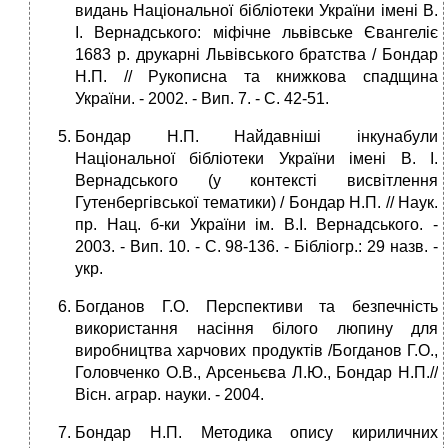
видань Національної бібліотеки України імені В.
І. Вернадського: міфічне львівське Євангеліє
1683 р. друкарні Львівського братства / Бондар
Н.П. // Рукописна та книжкова спадщина
України. - 2002. - Вип. 7. - С. 42-51.
Бондар Н.П. Найдавніші інкунабули
Національної бібліотеки України імені В. І.
Вернадського (у контексті висвітлення
Гутенбергівської тематики) / Бондар Н.П. // Наук.
пр. Нац. б-ки України ім. В.І. Вернадського. -
2003. - Вип. 10. - С. 98-136. - Бібліогр.: 29 назв. -
укp.
Богданов Г.О. Перспективи та безпечність
використання насіння білого люпину для
виробництва харчових продуктів /Богданов Г.О.,
Головченко О.В., Арсеньєва Л.Ю., Бондар Н.П.//
Вісн. аграр. науки. - 2004.
Бондар Н.П. Методика опису кириличних