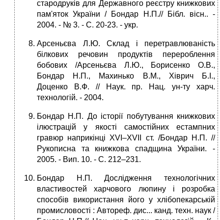
стародруків для Державного реєстру книжкових
пам'яток України / Бондар Н.П.// Бібл. вісн.. -
2004. - № 3. - С. 20-23. - укp.
Арсеньєва Л.Ю. Склад і перетравлюваність
білкових речовин продуктів перероблення
бобових /Арсеньєва Л.Ю., Борисенко О.В.,
Бондар Н.П., Махинько В.М., Хіврич Б.І.,
Доценко В.Ф. // Наук. пр. Нац. ун-ту харч.
технологій. - 2004.
Бондар Н.П. До історії побутування книжкових
ілюстрацій у якості самостійних естампних
гравюр наприкінці XVI–XVII ст. /Бондар Н.П. //
Рукописна та книжкова спадщина України. -
2005. - Вип. 10. - С. 212–231.
Бондар Н.П. Дослідження технологічних
властивостей харчового люпину і розробка
способів використання його у хлібопекарській
промисловості : Автореф. дис... канд. техн. наук /