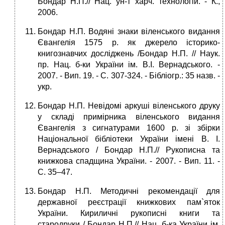
Бондар Н.П.// Нац. ун-т харч. технологій. - К.,
2006.
Бондар Н.П. Водяні знаки віленського видання
Євангелія 1575 р. як джерело історико-
книгознавчих досліджень /Бондар Н.П. // Наук.
пр. Нац. б-ки України ім. В.І. Вернадського. -
2007. - Вип. 19. - С. 307-324. - Бібліогр.: 35 назв. -
укp.
Бондар Н.П. Невідомі аркуші віленського друку
у складі примірника віленського видання
Євангелія з сигнатурами 1600 р. зі збірки
Національної бібліотеки України імені В. І.
Вернадського / Бондар Н.П.// Рукописна та
книжкова спадщина України. - 2007. - Вип. 11. -
С. 35–47.
Бондар Н.П. Методичні рекомендації для
державної реєстрації книжкових пам`яток
України. Кириличні рукописні книги та
стародруки / Бондар Н.П.// Нац. б-ка України ім.