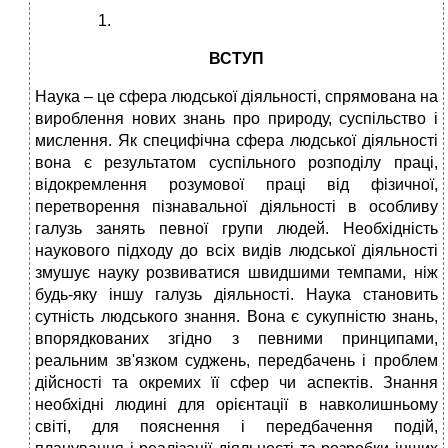
ВСТУП
Наука – це сфера людської діяльності, спрямована на
вироблення нових знань про природу, суспільство і
мислення. Як специфічна сфера людської діяльності
вона є результатом суспільного розподілу праці,
відокремлення розумової праці від фізичної,
перетворення пізнавальної діяльності в особливу
галузь занять певної групи людей. Необхідність
наукового підходу до всіх видів людської діяльності
змушує науку розвиватися швидшими темпами, ніж
будь-яку іншу галузь діяльності. Наука становить
сутність людського знання. Вона є сукупністю знань,
впорядкованих згідно з певними принципами,
реальним зв'язком суджень, передбачень і проблем
дійсності та окремих її сфер чи аспектів. Знання
необхідні людині для орієнтації в навколишньому
світі, для пояснення і передбачення подій,