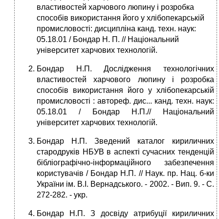
властивостей харчового люпину і розробка
способів використання його у хлібопекарській
промисловості: дисципліна канд. техн. наук:
05.18.01 / Бондар Н. П. // Національний
університет харчових технологій.
Бондар Н.П. Дослідження технологічних
властивостей харчового люпину і розробка
способів використання його у хлібопекарській
промисловості : автореф. дис... канд. техн. наук:
05.18.01 / Бондар Н.П.// Національний
університет харчових технологій.
Бондар Н.П. Зведений каталог кириличних
стародруків НБУВ в аспекті сучасних тенденцій
бібліографічно-інформаційного забезпечення
користувачів / Бондар Н.П. // Наук. пр. Нац. б-ки
України ім. В.І. Вернадського. - 2002. - Вип. 9. - С.
272-282. - укp.
Бондар Н.П. З досвіду атрибуції кириличних