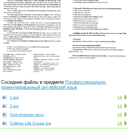
Соседние файлы в предмете
Профессионально-
ориентированный английский язык
1.jpg
14
2.jpg
12
Civil engineer.docx
15
College Life Слова.jpg
16