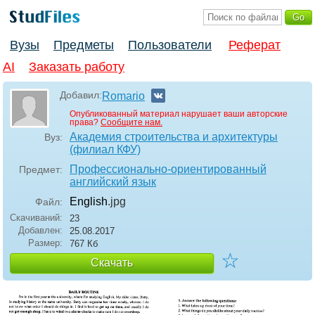
Вузы
Предметы
Пользователи
Реферат
AI
Заказать работу
Добавил:
Romario
Опубликованный материал нарушает ваши авторские
права?
Сообщите нам.
Академия строительства и архитектуры
Вуз:
(филиал КФУ)
Профессионально-ориентированный
Предмет:
английский язык
English
.jpg
Файл:
Скачиваний:
23
Добавлен:
25.08.2017
Размер:
767 Кб
☆
Скачать