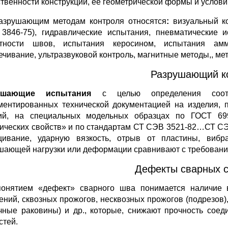
ственности конструкции, ее геометрической формы и услови
азрушающим методам контроля относятся
:
визуальный к
3846-75), гидравлические испытания, пневматические и
тности швов, испытания керосином, испытания амми
ечивание, ультразвуковой контроль, магнитные методы,, м
Разрушающий к
ушающие
испытания
с целью определения соотв
ментированных технической документацией на изделия, 
ий, на специальных модельных образцах по ГОСТ 69
ических свойств» и по стандартам СТ СЭВ 3521-82…СТ СЭВ
ивание, ударную вязкость, отрыв от пластины, вибр
шающей нагрузки или деформации сравнивают с требования
Дефекты сварных 
онятием «дефект» сварного шва понимается наличие в
ений, сквозных прожогов, несквозных прожогов (подрезов
чные раковины) и др., которые, снижают прочность соед
стей.