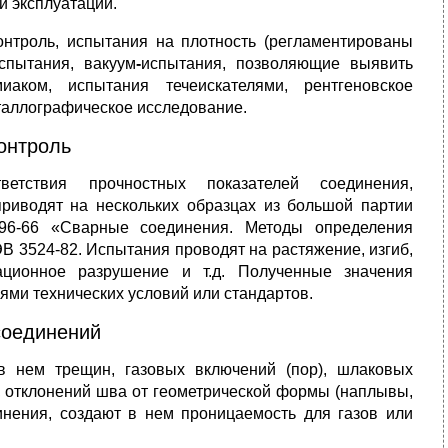
й эксплуатации.
онтроль, испытания на плотность (регламентированы
спытания, вакуум
-
испытания, позволяющие выявить
аком, испытания течеискателями, рентгеновское
еталлографическое исследование.
онтроль
етствия прочностных показателей соединения,
приводят на нескольких образцах из большой партии
96-66 «Сварные соединения. Методы определения
 3524-82. Испытания проводят на растяжение, изгиб,
ационное разрушение и т.д. Полученные значения
ми технических условий или стандартов.
соединений
 нем трещин, газовых включений (пор), шлаковых
), отклонений шва от геометрической формы (наплывы,
инения, создают в нем проницаемость для газов или