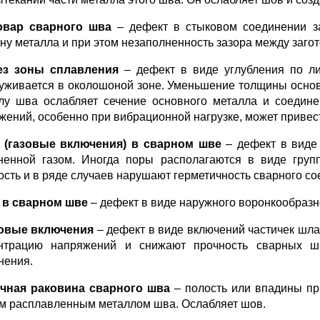
овар сварного шва
– дефект в стыковом соединении за
ну металла и при этом незаполненность зазора между заг
ез зоны сплавления
– дефект в виде углубления по л
уживается в околошоной зоне. Уменьшение толщины основ
лу шва ослабляет сечение основного металла и соедине
жений, особенно при вибрационной нагрузке, может привес
(газовые включения) в сварном шве
– дефект в виде 
ненной газом. Иногда поры располагаются в виде груп
ость и в ряде случаев нарушают герметичность сварного со
 в сварном шве
– дефект в виде наружного воронкообразн
овые включения
– дефект в виде включений частичек шла
нтрацию напряжений и снижают прочность сварных шв
нения.
чная раковина сварного шва
– полость или впадины пр
м расплавленным металлом шва. Ослабляет шов.