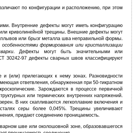
различают по конфигурации и расположению, при этом
ими. Внутренние дефекты могут иметь конфигурацию
й или криволинейной трещины. Внешние дефекты могут
наплывов или брызг металла шва неправильной формы.
с особенностями формирования или кристаллизации
варки
. Дефекты могут быть значительными или
Т 30242-97 дефекты сварных швов классифицируют
 и (или) прилегающих к нему зонах. Разновидности
 имеющая ответвления, обнаруженная при 50-тикратном
кроскопические. Зарождаются в процессе первичной
труктурных или термических внутренних напряжений.
зерен. В них скапливаются легкоплавкие включения и
 сталях серы более 0,045%. Трещины увеличивают
нения, придают соединению проницаемость.
 сварном шве или околошовной зоне, образовавшегося
дает проницаемость соединения.