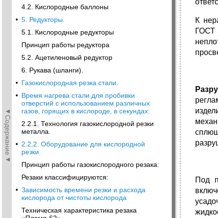
ответ
4.2. Кислородные баллоны
•
5. Редукторы.
К нер
ГОСТ 
5.1. Кислородные редукторы
непло
Принцип работы редуктора
просв
5.2. Ацетиленовый редуктор
6. Рукава (шланги).
•
Газокислородная резка стали.
Разр
•
Время нагрева стали для пробивки
регла
отверстий с использованием различных
издел
◄Содержание◄
газов, горящих в кислороде, в секундах:
механ
2.2.1. Технология газокислородной резки
металла.
сплющ
разру
•
2.2,2. Оборудование для кислородной
резки.
Принцип работы газокислородного резака:
Резаки классифицируются:
Под п
•
Зависимость времени резки и расхода
включ
кислорода от чистоты кислорода
усадо
Техническая характеристика резака
жидко