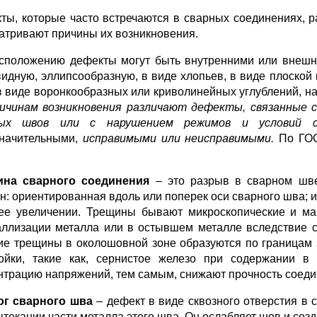
ты, которые часто встречаются в сварных соединениях, 
атривают причины их возникновения.
сположению дефекты могут быть внутренними или внешн
идную, эллипсообразную, в виде хлопьев, в виде плоско
в виде воронкообразных или криволинейных углублений, 
ичинам возникновения различают дефекты, связанные 
ных швов или с нарушением режимов и условий с
начительными,
исправимыми или
неисправимыми.
По ГОС
ина сварного соединения
– это разрыв в сварном шве
н: ориентированная вдоль или поперек оси сварного шва;
ее увеличении. Трещины бывают микроскопические и ма
аллизации металла или в остывшем металле вследствие с
ие трещины в околошовной зоне образуются по границам 
ойки, такие как, сернистое железо при содержании в
нтрацию напряжений, тем самым, снижают прочность соеди
г сварного шва
– дефект в виде сквозного отверстия в
ытекании части металла этого шва. Он ослабляет шов и соз