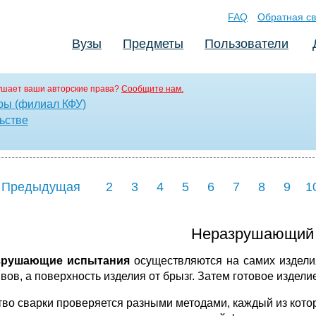
FAQ
Обратная св
Вузы
Предметы
Пользователи
ушает ваши авторские права?
Сообщите нам.
ры (филиал КФУ)
ьстве
 Предыдущая
2
3
4
5
6
7
8
9
1
Неразрушающий 
зрушающие испытания
осуществляются на самих издели
вов, а поверхность изделия от брызг. Затем готовое издел
тво сварки проверяется разными методами, каждый из котор