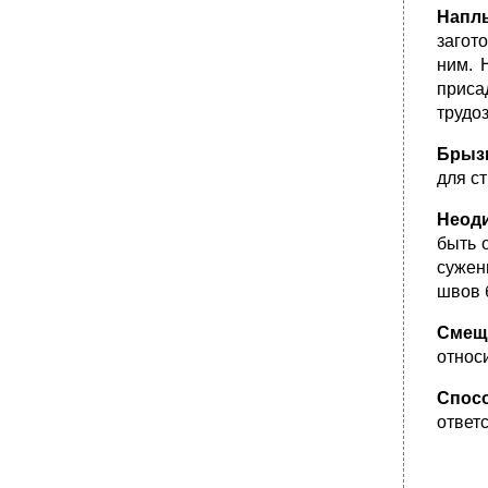
Напл
загот
ним. 
приса
трудо
Брыз
для с
Неоди
быть 
сужен
швов 
Смещ
относ
Спос
ответ