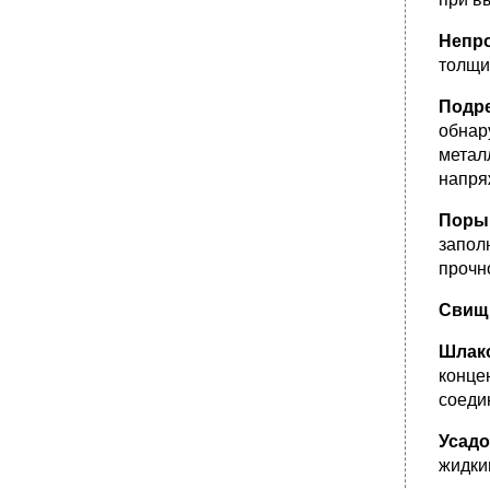
Непр
толщи
Подр
обнар
метал
напря
Поры 
запол
прочн
Свищ
Шлак
конце
соеди
Усадо
жидки