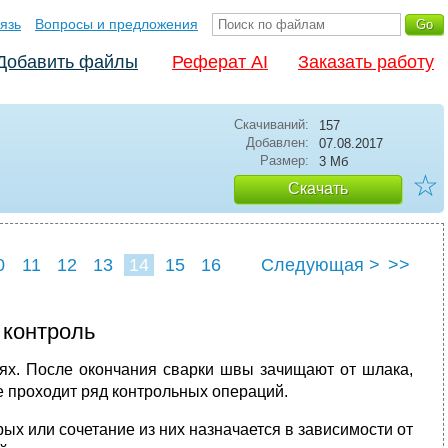
язь
Вопросы и предложения
Добавить файлы
Реферат AI
Заказать работу
Скачиваний:
157
Добавлен:
07.08.2017
Размер:
3 Мб
☆
Скачать
0
11
12
13
14
15
16
Следующая >
>>
контроль
ях. После окончания сварки швы зачищают от шлака,
ие проходит ряд контрольных операций.
ых или сочетание из них назначается в зависимости от