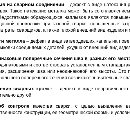
ыв на сварном соединении
– дефект в виде натекания 
овок. Такое натекание металла может быть со сплавлением
Недостатками образующихся наплывов являются повышен
дочной проволоки при газовой сварке, повышенные зат
затраты сварщиков, а также плохой внешний вид изделия и 
ги металла
– дефект в виде затвердевших капель на пове
тыковки соединяемых деталей, ухудшают внешний вид изде
наковые поперечные сечения шва в разных его места
одинаковыми и соответствовать установленным стандарта
ия, расширения шва или неодинаковой его высоты. Это п
большого поперечного сечения возникают значительные св
ение сварных кром
ок – дефект в виде неправильного
ительно другой.
об контроля
качества сварки, с целью выявления ве
ственности конструкции, ее геометрической формы и услови