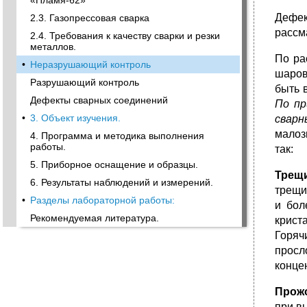
«Пламя-62»
Дефек
2.3. Газопрессовая сварка
рассм
2.4. Требования к качеству сварки и резки
металлов.
По ра
•
Неразрушающий контроль
шаров
Разрушающий контроль
быть 
Дефекты сварных соединений
По пр
•
3. Объект изучения.
свар
малоз
4. Программа и методика выполнения
работы.
так:
5. Приборное оснащение и образцы.
Трещ
6. Результаты наблюдений и измерений.
трещи
•
Разделы лабораторной работы:
и бол
Рекомендуемая литература.
крист
Горяч
просл
конце
Прожо
при в