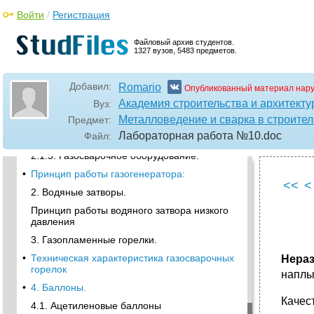
Войти
/
Регистрация
•
Горючие газы
•
2.1.3. Используемые газы.
Файловый архив студентов.
1327 вузов, 5483 предметов.
При соприкосновении с маслами кислород
взрывается!
•
Области применения горючих и жидкостей
Добавил:
Romario
Опубликованный материал нар
•
1. Ацетиленовые генераторы.
Академия строительства и архитекту
Вуз:
2.1. 4. Сварочные материалы.
Металловедение и сварка в строител
Предмет:
Лабораторная работа №10
.doc
Файл:
4. Припои серебряные для газовой пайки:
2.1.5. Газосварочное оборудование.
•
Принцип работы газогенератора:
<<
<
2. Водяные затворы.
Принцип работы водяного затвора низкого
давления
3. Газопламенные горелки.
•
Техническая характеристика газосварочных
Нера
горелок
наплы
•
4. Баллоны.
Качес
4.1. Ацетиленовые баллоны