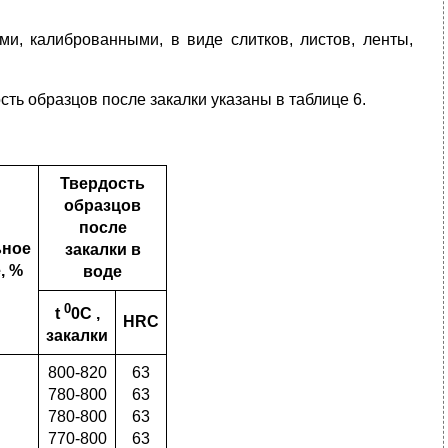
и, калиброванными, в виде слитков, листов, ленты,
сть образцов после закалки указаны в таблице 6.
Твердость
образцов
после
ьное
закалки в
, %
воде
0
t
0C
,
HRC
закалки
800-820
63
780-800
63
780-800
63
770-800
63