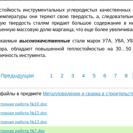
стойкость инструментальных углеродистых качественны
температуры они теряют свою твердость, а, следовательн
ую твердость сталям придает большое содержание в ни
енную массовую долю марганца, что еще более увеличивае
скаемые
высококачственные
стали марок У7А, У8А, У8
ора, обладают повышенной теплостойкостью на 30…5
вечность инстумента.
 Предыдущая
1
2
3
4
5
6
7
8
 файлы в предмете
Металловедение и сварка в строительст
торная работа №10.doc
торная работа №12.doc
торная работа №13.doc
торная работа №7.doc