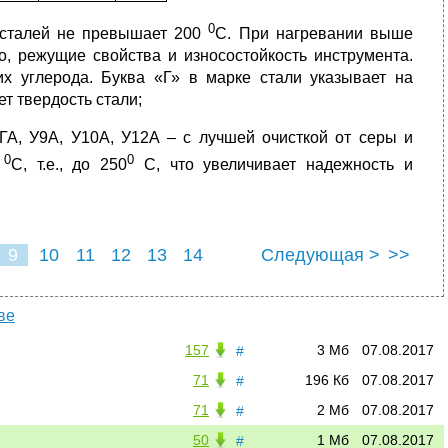
0
х сталей не превышает 200
С. При нагревании выше
о, режущие свойства и износостойкость инструмента.
х углерода. Буква «Г» в марке стали указывает на
т твердость стали;
ГА, У9А, У10А, У12А – с лучшей очисткой от серы и
0
0
0
С, т.е., до 250
С, что увеличивает надежность и
9
10
11
12
13
14
Следующая >
>>
ве
157
3 Мб
07.08.2017
#
71
196 Кб
07.08.2017
#
71
2 Мб
07.08.2017
#
50
1 Мб
07.08.2017
#