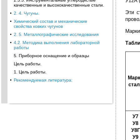
2.3.3. Инструментальные углеродистые
У12А 
качественные и высококачественные стали.
Эти с
•
2. 4. Чугуны.
прово
•
Химический состав и механические
свойства ковких чугунов
Марки
•
2. 5. Металлографические исследования
•
4.2. Методика выполнения лабораторной
Табли
работы
5. Приборное оснащение и образцы
Цель работы.
1. Цель работы.
Мар
•
Рекомендуемая литература:
стал
У7
У8
У8Г
У9