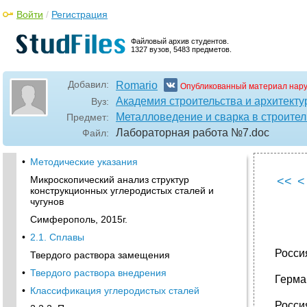
Войти
/
Регистрация
Файловый архив студентов.
1327 вузов, 5483 предметов.
Добавил:
Romario
Опубликованный материал нар
Академия строительства и архитекту
Вуз:
Металловедение и сварка в строител
Предмет:
Лабораторная работа №7
.doc
Файл:
•
Методические указания
Микроскопический анализ структур
<<
<
конструкционных углеродистых сталей и
чугунов
Симферополь, 2015г.
•
2.1. Сплавы
Росси
Твердого раствора замещения
•
Твердого раствора внедрения
Герма
•
Классификация углеродистых сталей
Росси