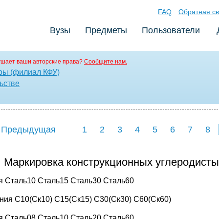
FAQ
Обратная св
Вузы
Предметы
Пользователи
ушает ваши авторские права?
Сообщите нам.
ры (филиал КФУ)
ьстве
 Предыдущая
1
2
3
4
5
6
7
8
Маркировка конструкционных углеродисты
я Сталь10 Сталь15 Сталь30 Сталь60
ния С10(Ск10) С15(Ск15) С30(Ск30) С60(Ск60)
я Сталь08 Сталь10 Сталь20 Сталь60