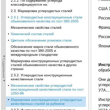
2.2.2. По содержанию углерода
классифицируются на:
США 1
2.3. Маркировка углеродистых сталей
•
2.3.1. Углеродистые конструкционные стали
Росси
обыкновенного качества по гост 380-2005
Франц
Механические свойства сталей
•
Химический состав сталей
Росси
•
Цветное обозначение упаковок стали
Япони
Обозначение марок стали обыкновенного
качества по гост 380-2005 и
международным стандартам
◄Содержание◄
Маркировка конструкционных углеродистых
Инст
сталей обыкновенного качества в других
странах
обраб
2.3.2. Углеродистые конструкционные
качественные стали
Они д
углер
•
Механические свойства углеродистой
конструкционной качественной стали по гост
У7А….
1050-88
Инстр
•
Маркировка конструкционных углеродистых
качественных сталей за рубежом
углер