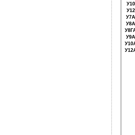
У10
У12
У7
У8
У8Г
У9
У10
У12