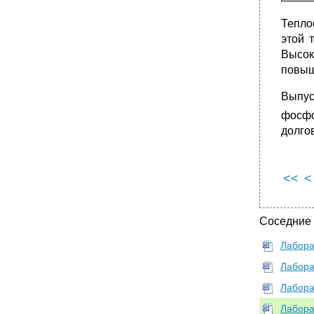
Тепло
этой 
Высок
повыш
Выпу
фосф
долго
<<
<
Соседние
Лабора
Лабора
Лабора
Лабора