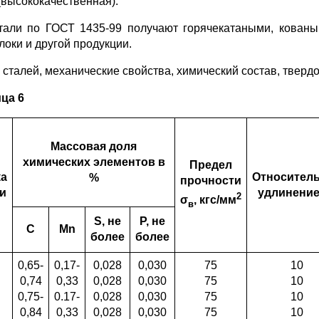
(высококачественная).
тали по ГОСТ 1435-99 получают горячекатаными, кованым
локи и другой продукции.
 сталей, механические свойства, химический состав, твердо
ца 6
Массовая доля
химических элементов в
Предел
ка
Относител
%
прочности
и
удлинение
2
σ
, кгс/мм
в
S
, не
P
, не
С
Мn
более
более
0,65-
0,17-
0,028
0,030
75
10
0,74
0,33
0,028
0,030
75
10
0,75-
0.17-
0,028
0,030
75
10
0,84
0,33
0,028
0,030
75
10