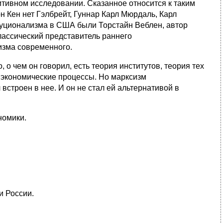
итивном исследовании. Сказанное относится к таким
 Кен нет Гэлбрейт, Гуннар Карл Мюрдаль, Карл
туционализма в США были Торстайн Веблен, автор
лассический представитель раннего
изма современного.
 о чем он говорил, есть теория институтов, теория тех
 экономические процессы. Но марксизм
встроен в нее. И он не стал ей альтернативой в
номики.
и России.