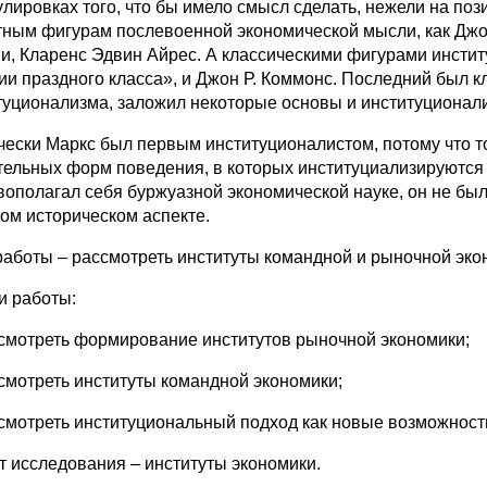
лировках того, что бы имело смысл сделать, нежели на поз
тным фигурам послевоенной экономической мысли, как Джон
и, Кларенс Эдвин Айрес. А классическими фигурами инсти
ии праздного класса», и Джон Р. Коммонс. Последний был к
туционализма, заложил некоторые основы и институционал
чески Маркс был первым институционалистом, потому что то,
тельных форм поведения, в которых институциализируются
вополагал себя буржуазной экономической науке, он не был 
ом историческом аспекте.
работы – рассмотреть институты командной и рыночной эко
и работы:
ссмотреть формирование институтов рыночной экономики;
ссмотреть институты командной экономики;
ссмотреть институциональный подход как новые возможност
т исследования – институты экономики.