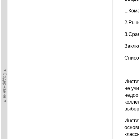
1.Ком
2.Рын
3.Сра
Заклю
Списо
◄Содержание◄
Инсти
не уч
недоо
колле
выбор
Инсти
основ
класс