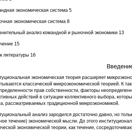
андная экономическая система 5
очная экономическая система 8
внительный анализ командной и рыночной экономики 13
чение 15
к литературы 16
Введени
туциональная экономическая теория расширяет микроэконом
итываются классической микроэкономической теорией. К т
пределенности прав собственности, факторы неопределенн
ктивных действий в ситуации коллективного выбора, которы
а, рассматриваемых традиционной микроэкономикой.
туциональный анализ зародился достаточно давно, но только
ное течение) экономической мысли. До этого институциона
ической экономической теории, как течение, сосредоточиваю