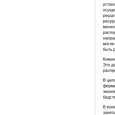
устан
осуще
решал
ресур
менял
распо
напра
могли
быть 
Коман
Это д
распр
В цел
фермы
эконо
бедств
В кон
занят