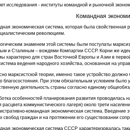
ет исследования - институты командной и рыночной эконом
Командная экономи
дная экономическая система, которая была свойственная р
оциалистическим революциям.
огическим знаменем этой системы были постулаты марксиз
ым и Сталиным – вождями Компартии СССР. Корни же идеи 
мы характерно для стран Восточной Европы и Азии в перво
 система ведения народного хозяйства, основанная на упр
сно марксистской теории, именно такое устройство должн
о благосостояния. При этом обязательным условием было у
ственную деятельность страны согласно единому общеобяза
ботка особенностей планирования развития проводилась на
я расцвета коммунистического лагеря) около трети населен
истративно-командная экономическая система. Введение эт
х свобод граждан и на протяжении его существовании соп
дная экономическая система СССР характеризовалась таки