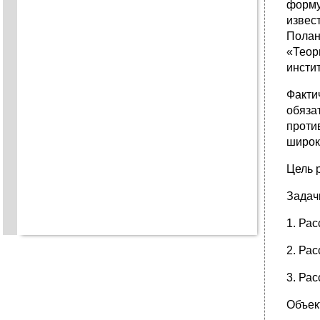
форму
извес
Полан
«Теор
инсти
Факти
обяза
проти
широк
Цель 
Задач
1. Ра
2. Ра
3. Ра
Объек