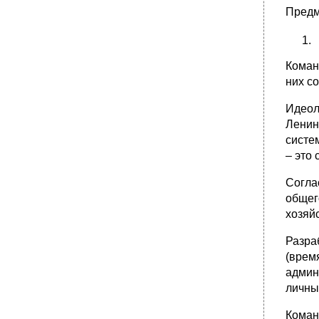
Предм
Коман
них с
Идеол
Ленин
систе
– это
Согла
общег
хозяй
Разра
(врем
админ
личны
Коман