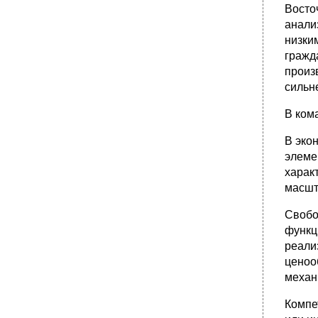
Восто
анали
низки
гражд
произ
сильне
В ком
В эко
элеме
харак
масшт
Свобо
функц
реали
ценоо
механ
Компе