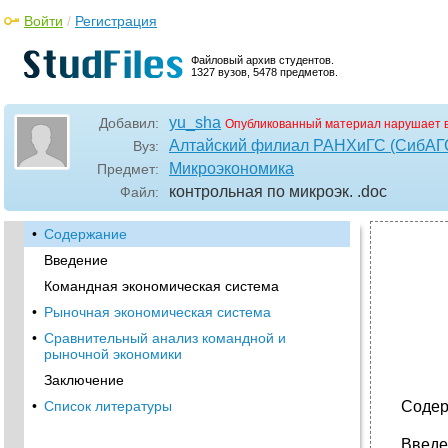
Войти
/
Регистрация
Файловый архив студентов.
1327 вузов, 5478 предметов.
yu_sha
Добавил:
Опубликованный материал нарушает 
Алтайский филиал РАНХиГС (СибАГ
Вуз:
Микроэкономика
Предмет:
контрольная по микроэк.
.doc
Файл:
•
Содержание
Введение
Командная экономическая система
•
Рыночная экономическая система
•
Сравнительный анализ командной и
рыночной экономики
Заключение
•
Список литературы
Содер
Введе