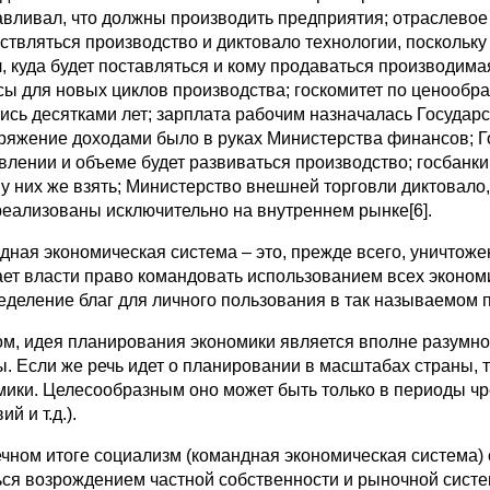
авливал, что должны производить предприятия; отраслевое
ствляться производство и диктовало технологии, поскольку
, куда будет поставляться и кому продаваться производимая
сы для новых циклов производства; госкомитет по ценообр
ись десятками лет; зарплата рабочим назначалась Государс
ряжение доходами было в руках Министерства финансов; Го
влении и объеме будет развиваться производство; госбанк
 у них же взять; Министерство внешней торговли диктовало,
реализованы исключительно на внутреннем рынке[6].
дная экономическая система – это, прежде всего, уничтоже
ает власти право командовать использованием всех эконом
еделение благ для личного пользования в так называемом п
ом, идея планирования экономики является вполне разумной
. Если же речь идет о планировании в масштабах страны, т
мики. Целесообразным оно может быть только в периоды чр
ий и т.д.).
ечном итоге социализм (командная экономическая система)
ься возрождением частной собственности и рыночной систе