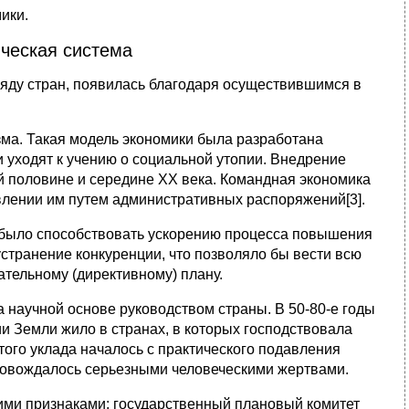
ики.
ческая система
яду стран, появилась благодаря осуществившимся в
ма. Такая модель экономики была разработана
уходят к учению о социальной утопии. Внедрение
й половине и середине ХХ века. Командная экономика
авлении им путем административных распоряжений[3].
о было способствовать ускорению процесса повышения
странение конкуренции, что позволяло бы вести всю
тельному (директивному) плану.
 научной основе руководством страны. В 50-80-е годы
ии Земли жило в странах, в которых господствовала
ого уклада началось с практического подавления
ровождалось серьезными человеческими жертвами.
ми признаками: государственный плановый комитет