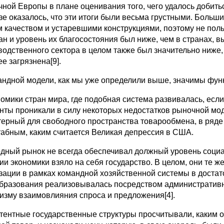
чной Европы в плане оценивания того, чего удалось добит
зе оказалось, что эти итоги были весьма грустными. Боль
м качеством и устаревшими конструкциями, поэтому не пол
ан и уровень их благосостояния был ниже, чем в странах, 
водственного сектора в целом также был значительно ниже,
е загрязнена[9].
андной модели, как мы уже определили выше, значимы функ
номики стран мира, где подобная система развивалась, если
нты проникали в силу некоторых недостатков рыночной мод
терный для свободного пространства товарообмена, в ряде 
абным, каким считается Великая депрессия в США.
дный рынок не всегда обеспечивал должный уровень социа
ии экономики взяло на себя государство. В целом, они те же
зации в рамках командной хозяйственной системы в достат
бразования реализовывалась посредством административн
изму взаимовлияния спроса и предложения[4].
тентные государственные структуры просчитывали, каким 