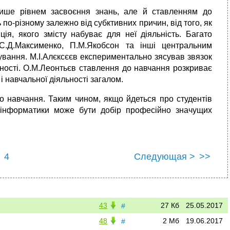
лише рівнем засвоєння знань, але й ставленням до
 по-різному залежно від субктивних причин, від того, як
иція, якого змісту набуває для неї діяльність. Багато
, С.Д.Максименко, П.М.Якобсон та інші центральним
вання. М.І.Алєксєєв експериментально зясував звязок
ності. О.М.Леонтьєв ставлення до навчання розкриває
 навчальної діяльності загалом.
до навчання. Таким чином, якщо йдеться про студентів
 інформатики може бути добір професійно значущих
4
Следующая >
>>
43
27 Кб
25.05.2017
#
48
2 Мб
19.06.2017
#