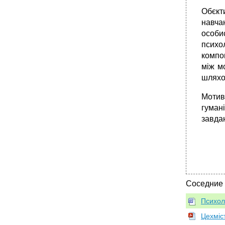
Обєкт
навчан
особи
психо
компо
між м
шляхо
Мотив
гуман
завда
Соседние
Психоло
Цехміс