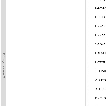
Рефер
ПСИХ
Викон
Викла
Черка
ПЛАН
◄Содержание◄
Вступ
1. Пон
2. Осо
3. Рів
Висно