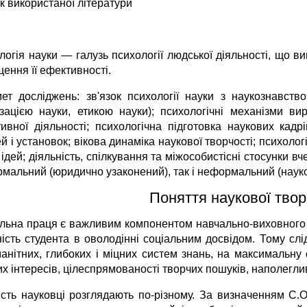
к використаної літератури
п
огія науки — галузь психології людської діяльності, що ви
ення її ефективності.
ет досліджень: зв'язок психології науки з наукознавством
ізацією науки, етикою науки); психологічні механізми в
тивної діяльності; психологічна підготовка наукових кадр
й і установок; вікова динаміка наукової творчості; психолог
ідей; діяльність, спілкування та міжособистісні стосунки вч
рмальний (юридично узаконений), так і неформальний (науко
Поняття наукової твор
льна праця є важливим компонентом навчально-виховного пр
ність студента в оволодінні соціальним досвідом. Тому сл
анітних, глибоких і міцних систем знань, на максимальну с
х інтересів, цілеспрямованості творчих пошуків, наполегли
ість науковці розглядають по-різному. За визначенням С.О