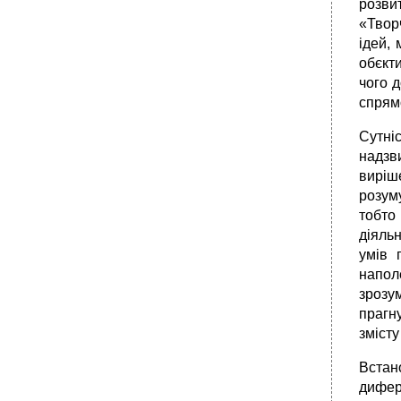
розви
«Твор
ідей, 
обєкти
чого 
спрямо
Сутніс
надзв
виріше
розуму
тобто
діяльн
умів 
напол
зрозу
прагн
змісту
Встан
дифер