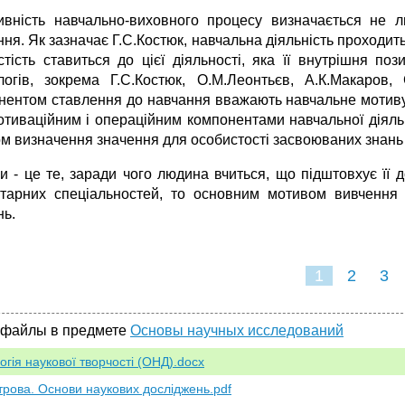
ивність навчально-виховного процесу визначається не 
ня. Як зазначає Г.С.Костюк, навчальна діяльність проходить
стість ставиться до цієї діяльності, яка її внутрішня поз
логів, зокрема Г.С.Костюк, О.М.Леонтьєв, А.К.Макаров
нентом ставлення до навчання вважають навчальне мотиву
отиваційним і операційним компонентами навчальної діяль
м визначення значення для особистості засвоюваних знань і
и - це те, заради чого людина вчиться, що підштовхує її 
ітарних спеціальностей, то основним мотивом вивчення
нь.
1
2
3
 файлы в предмете
Основы научных исследований
гія наукової творчості (ОНД).docx
трова. Основи наукових досліджень.pdf