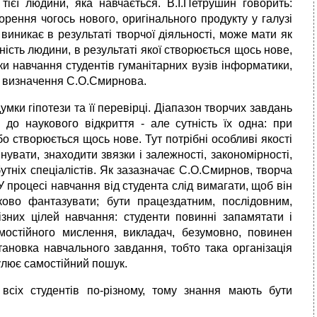
тієї людини, яка навчається. В.І.Петрушин говорить:
рення чогось нового, оригінального продукту у галузі
 виникає в результаті творчої діяльності, може мати як
ьність людини, в результаті якої створюється щось нове,
и навчання студентів гуманітарних вузів інформатики,
ву визначення С.О.Смирнова.
умки гіпотези та її перевірці. Діапазон творчих завдань
до наукового відкриття - але сутність їх одна: при
о створюється щось нове. Тут потрібні особливі якості
нувати, знаходити звязки і залежності, закономірності,
утніх спеціалістів. Як зазазначає С.О.Смирнов, творча
У процесі навчання від студента слід вимагати, щоб він
ково фантазувати; бути працездатним, послідовним,
ізних цілей навчання: студенти повинні запамятати і
амостійного мислення, викладач, безумовно, повинен
ановка навчального завдання, тобто така організація
мулює самостійний пошук.
всіх студентів по-різному, тому знання мають бути