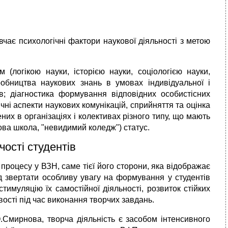
вчає психологічні фактори наукової діяльності з метою
 (логікою науки, історією науки, соціологією науки,
иробництва наукових знань в умовах індивідуальної і
ів; діагностика формування відповідних особистісних
ічні аспекти наукових комунікацій, сприйняття та оцінка
ених в організаціях і колективах різного типу, що мають
ва школа, "невидимий коледж") статус.
чості студентів
оцесу у ВЗН, саме тієї його сторони, яка відображає
ід звертати особливу увагу на формування у студентів
тимуляцію їх самостійної діяльності, розвиток стійких
вості під час виконання творчих завдань.
.Смирнова, творча діяльність є засобом інтенсивного