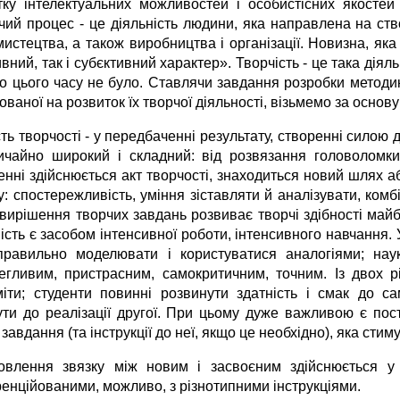
тку інтелектуальних можливостей і особистісних якостей 
чий процес - це діяльність людини, яка направлена на ство
мистецтва, а також виробництва і організації. Новизна, яка
вний, так і субєктивний характер». Творчість - це така діял
до цього часу не було. Ставлячи завдання розробки методик
ваної на розвиток їх творчої діяльності, візьмемо за осно
ть творчості - у передбаченні результату, створенні силою д
ичайно широкий і складний: від розвязання головоломки 
нні здійснюється акт творчості, знаходиться новий шлях аб
: спостережливість, уміння зіставляти й аналізувати, комбі
 вирішення творчих завдань розвиває творчі здібності майб
ість є засобом інтенсивної роботи, інтенсивного навчання. 
правильно моделювати і користуватися аналогіями; нау
егливим, пристрасним, самокритичним, точним. Із двох р
міти; студенти повинні розвинути здатність і смак до с
ути до реалізації другої. При цьому дуже важливою є пост
 завдання (та інструкції до неї, якщо це необхідно), яка сти
овлення звязку між новим і засвоєним здійснюється у 
енційованими, можливо, з різнотипними інструкціями.