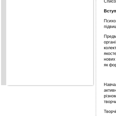
Списо
Всту
Психол
підвищ
Предм
орган
колек
якосте
нових 
як фо
Навча
актив
різном
творчи
Творч