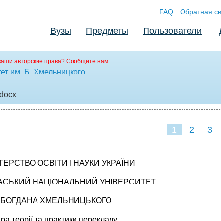
FAQ
Обратная св
Вузы
Предметы
Пользователи
ваши авторские права?
Сообщите нам.
ет им. Б. Хмельницкого
.docx
1
2
3
ТЕРСТВО ОСВІТИ І НАУКИ УКРАЇНИ
АСЬКИЙ НАЦІОНАЛЬНИЙ УНІВЕРСИТЕТ
І БОГДАНА ХМЕЛЬНИЦЬКОГО
ра теорії та практики перекладу