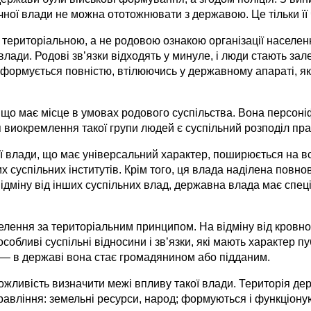
чної влади не можна ототожнювати з державою. Це тільки її 
 територіальною, а не родовою ознакою організації населе
влади. Родові зв’язки відходять у минуле, і люди стають за
формується повністю, втілюючись у державному апараті, яки
що має місце в умовах родового суспільства. Вона персоніф
 виокремлення такої групи людей є суспільний розподіл пра
 влади, що має універсальний характер, поширюється на вс
них суспільних інститутів. Крім того, ця влада наділена по
відміну від інших суспільних влад, державна влада має спец
ення за територіальним принципом. На відміну від кровно
обливі суспільні відносини і зв’язки, які мають характер 
 — в державі вона стає громадянином або підданим.
жливість визначити межі впливу такої влади. Територія де
равління: земельні ресурси, народ; формуються і функціону