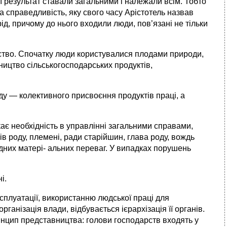
ї результат ставали загальними і належали всім. Тобто
а справедливість, яку свого часу Арістотель на­звав
ід, причому до нього входили люди, пов’язані не тільки
ьство. Спочатку люди користувалися плодами природи,
ицтво сільськогосподарських продуктів,
ду — колективного присвоєння продуктів праці, а
кає необхідність в управлінні загальними справами,
ів роду, племені, ради старійшин, глава роду, вождь
жодних матері- альних переваг. У випадках порушень
і.
ксплуатації, використанню людської праці для
ганізація влади, відбувається ієрархізація її органів.
ринцип представництва: голови господарств входять у