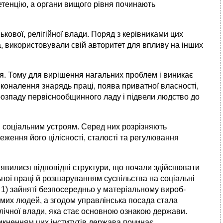
етенцію, а органи вищого рівня починають
кової, релігійної влади. Поряд з керівниками цих
ва, використовували свій авторитет для впливу на інших
ня. Тому для вирішення нагальних проблем і виникає
коналення знарядь праці, поява приватної власності,
розпаду первіснообщинного ладу і підвели людство до
 соціальним устроям. Серед них розрізняють
реження його цілісності, сталості та регулювання
 з’явилися відповідні структури, що почали здійснювати
ної праці й розшаруванням суспільства на соціальні
: 1) зайняті безпосередньо у матеріальному вироб­
ремих людей, а згодом управлінська посада стала
лічної влади, яка стає основною ознакою держави.
никненням цих інститутів держава починає