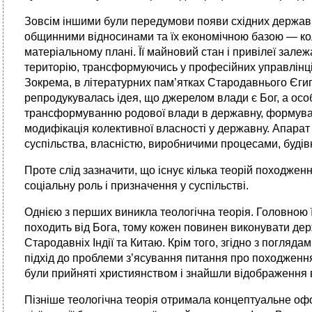
Зовсім іншими були передумови появи східних держав
общинними відносинами та їх економічною базою — кол
матеріальному плані. Її майновий стан і привілеї зале
те­риторію, трансформуючись у професійних управлінців
Зокрема, в літературних пам’ят­ках Стародавнього Єгипт
репродукувалась ідея, що джерелом влади є Бог, а особ
трансформуванню родової влади в державну, формуван
модифікація колективної власності у державну. Апара
суспільства, власністю, виробничими процесами, будів
Проте слід зазначити, що існує кілька теорій походженн
соціальну роль і призначення у суспільстві.
Однією з перших виникла теологічна теорія. Головною ї
походить від Бога, тому кожен повинен виконувати держа
Стародавніх Індії та Китаю. Крім того, згідно з погл
підхід до проблеми з’ясування питання про походженн
були прийняті християнством і знайшли відображення 
Пізніше теологічна теорія отримала концептуальне оф