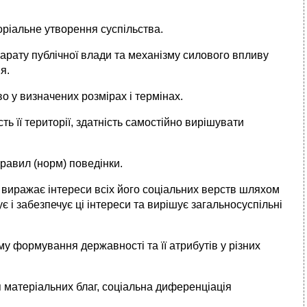
оріальне утворення суспільства.
рату публіч­ної влади та механізму силового впливу
я.
 у визначених розмірах і термінах.
ь її території, здатність самостійно вирішувати
правил (норм) поведінки.
 виражає інтереси всіх його соціальних верств шляхом
 і забезпечує ці інтереси та вирішує загальносуспільні
у формування державності та її атрибутів у різних
 матеріальних благ, соціальна диференціація