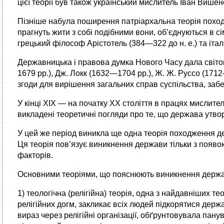
цієї теорії був також український мислитель Іван Вишен
Пізніше набула поширення патріархальна теорія походж
прагнуть жити з собі подібними вони, об’єднуються в сім
грецький філософ Арістотель (384—322 до н. е.) та іт
Державницька і правова думка Нового Часу дала світов
1679 рр.), Дж. Локк (1632—1704 рр.), Ж. Ж. Руссо (17
згоди для вирішення загальних справ су­спільства, забе
У кінці XIX — на початку ХХ століття в працях мислите
викладені теоретичні погляди про те, що держава утв
У цей же період виникла ще одна теорія походження де
Ця теорія пов’язує виникнення держави тільки з появо
факторів.
Основними теоріями, що пояснюють виникнення держав
1) теологічна (релігійна) теорія, одна з найдавніших т
релігійних догм, закли­кає всіх людей підкорятися держа
вираз через релігійні організації, обґрунтову­вала па