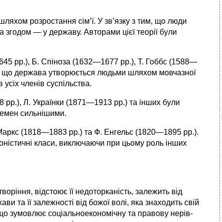
яхом розростання сім’ї. У зв’язку з тим, що люди
 а згодом — у державу. Авторами цієї теорії були
5 рр.), Б. Спіноза (1632—1677 рр.), Т. Гоббс (1588—
ли, що держава утворюється людь­ми шляхом мовчазної
 усіх членів суспільства.
 рр.), Л. Українки (1871—1913 рр.) та інших були
лемен сильнішими.
Маркс (1818—1883 рр.) та Ф. Енгельс (1820—1895 рр.).
оністичні класи, виключаючи при цьому роль інших
воріння, відстоює її недоторканість, залежить від
ви та її залежності від божої волі, яка знаходить свій
, що зумовлює соціальноекономічну та правову нерів­