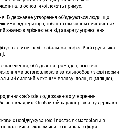
частина, в основі якої лежить примус.
ння. В державне утворення об’єднуються люди, що
лежними від території, тобто таким чином виявляється
й значно відрізняється від апарату управління
ікується у вигляді соціально-професійної групи, яка
ці.
е населення, об’єднання громадян, політичні
вноваженнями встановлювати загальнообов’яз­кові норми
іальний силовий механізм впливу: поліцію (міліцію),
родинних зв’язків додержавного утворення,
публічно-владних. Особливий характер зв’язку держави
ржави є невідчужуваною і постає як матеріальна
ють політична, економічна і соціальна сфери