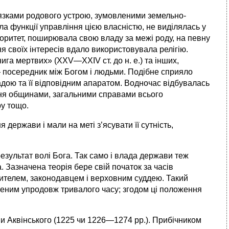
язками родового устрою, зумовленими земельно-
 функції управління цією власністю, не виділялась у
торитет, поширювала свою владу за межі роду, на певну
я своїх інтересів вдало використовувала релігію.
нига мертвих» (XXV—XXIV ст. до н. е.) та інших,
, — посередник між Богом і людьми. Подібне сприяло
ою та її відповідним апаратом. Водночас відбувалась
іння общинами, загальними справами всього
ру тощо.
держави і мали на меті з’ясувати її сутність,
езультат волі Бога. Так само і влада держави теж
. Зазначена теорія бере свій початок за часів
вителем, законодавцем і верховним суддею. Такий
реним упродовж тривалого часу; згодом ці положення
и Аквінського (1225 чи 1226—1274 рр.). Прибічником