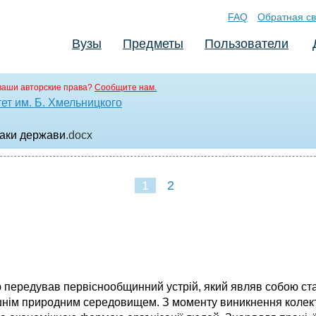
FAQ
Обратная св
Вузы
Предметы
Пользователи
ваши авторские права?
Сообщите нам.
ет им. Б. Хмельницкого
наки держави
.docx
1
2
ю передував первіснообщинний устрій, який являв собою ст
шнім природним середовищем. З моменту виникнення колект