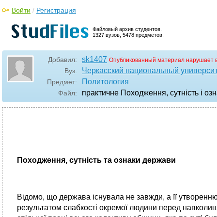
Войти
/
Регистрация
Файловый архив студентов.
1327 вузов, 5478 предметов.
sk1407
Добавил:
Опубликованный материал нарушает 
Черкасский национальный университ
Вуз:
Политология
Предмет:
практичне Походження, сутність і оз
Файл:
Походження, сутність та ознаки держави
Відомо, що держава існувала не завжди, а її утворенн
результатом слабкості окремої людини перед навколи