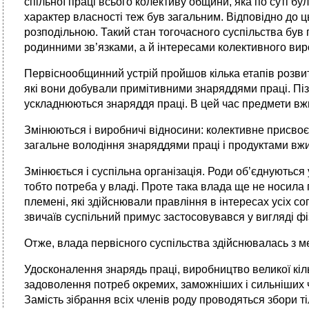
спільної праці всього колективу общини, яка по суті б
характер власності теж був загаль­ним. Відповідно до ц
розподільною. Такий стан тогочасного суспільства був п
родинними зв’язками, а й інтересами колективного ви
Первіснообщинний устрій пройшов кілька етапів розви
які вони добували примітивними знаряддями праці. Пі
ускладнюються знаряддя праці. В цей час предмети вжи
Змінюються і виробничі відносини: колективне присвоє
загальне володіння знаряддями праці і продуктами вж
Змінюється і суспільна організація. Роди об’єднуються
тобто потреба у владі. Проте така влада ще не носила п
племені, які здійснювали правління в інтересах усіх с
звичаїв суспільний примус застосовувався у вигляді фі
Отже, влада первісного суспільства здійснювалась з ме
Удосконалення знарядь праці, виробництво великої кіль
задоволення потреб окремих, заможніших і сильніших чле
Замість зібрання всіх членів роду проводяться збори 