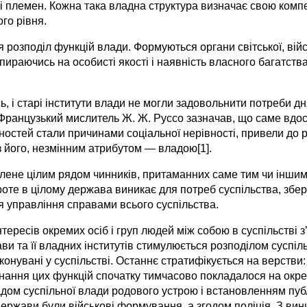
й і племен. Кожна така владна структура визначає свою комп
го рівня.
озподіл функцій влади. Формуються органи світської, війсь
 спираючись на особисті якості і наявність власного багатст
 і старі інститути влади не могли задовольнити потреби д
Французький мислитель Ж. Ж. Руссо зазначав, що саме вдос
ностей стали причинами соціальної нерівності, привели до 
 його, незмінним атрибутом — владою[1].
лене цілим рядом чинників, притаманних саме тим чи іншим
. Проте в цілому держава виникає для потреб суспільства, збе
я управління справами всього суспільства.
інтересів окремих осіб і груп людей між собою в суспільстві
и та її владних інститутів стимулюється розподілом суспіль
иконувані у суспільстві. Останнє стратифікується на верстви
иконання цих функцій спочатку тимчасово покладалося на ок
дом суспільної влади родового устрою і встановленням пуб
держави були військові формування, а згодом поліція. З ви