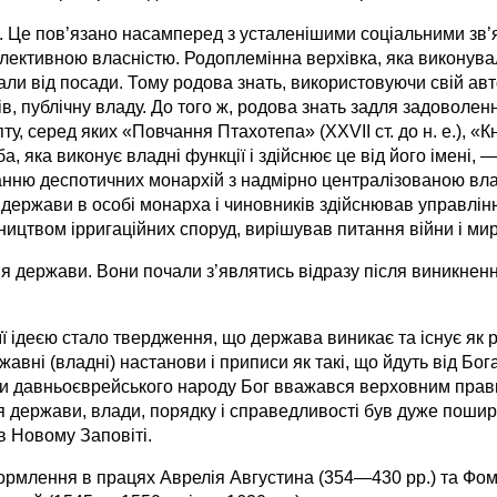
. Це пов’язано насамперед з усталенішими соціальними зв’
ективною власністю. Родоплемінна верхівка, яка виконувала
жали від посади. Тому родова знать, використовуючи свій ав
, публічну владу. До того ж, родова знать задля задоволенн
у, серед яких «Повчання Птахотепа» (XXVII ст. до н. е.), «К
а, яка виконує владні функції і здійснює це від його імені
ню деспотичних монархій з надмірно централізованою влад
т держави в особі монарха і чиновників здійснював управл
ництвом ірригаційних споруд, вирішував питання війни і ми
я держави. Вони почали з’являтись відразу після виникнення 
ї ідеєю стало твердження, що держава виникає та існує як р
вні (владні) настанови і приписи як такі, що йдуть від Бога
ядами давньоєврейського народу Бог вважався верховним пра
я держави, влади, порядку і справедливості був дуже поши
в Новому Заповіті.
ормлення в працях Аврелія Августина (354—430 рр.) та Фом