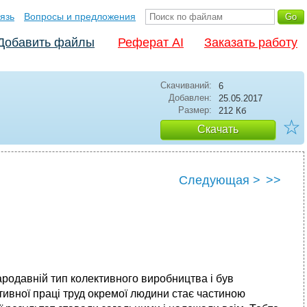
язь
Вопросы и предложения
Добавить файлы
Реферат AI
Заказать работу
Скачиваний:
6
Добавлен:
25.05.2017
Размер:
212 Кб
☆
Скачать
Следующая >
>>
ародавній тип колективного виробництва і був
ивної праці труд окремої людини стає частиною