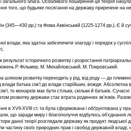
ції загального блага. Особливого поширення ця теорія набул
я того, що будьяке посягання на державу приречене на нев
 (345—430 рр.) та Фома Аквінський (1225-1274 рр.). Є й суча
ної влади, яка здатна забезпечити злагоду і порядок у суспі
і;
 ре­зультат історичного розвитку і розростання патріархальн
оложень Р. Фільмер, М. Михайловський, М. Покровський.
ра шляхом розвитку переходить у рід, від роду — до племен
 влади батька сім'ї до влади старійшин, вождя. Абсолютна 
'ї, то монархів має бути стільки, скіль­ки й батьків. Сучасн
том розвитку держави стає втрата родинних зв'язків. Разом 
 в ХVII-ХVIII ст. та була сформована і обґрунтована у праця
ажали, що заради миру і благополуччя відбулось об'єднання 
Автори даної теорії розглядали державу як продукт людської
частину своїх природних прав і свобод державній владі, на