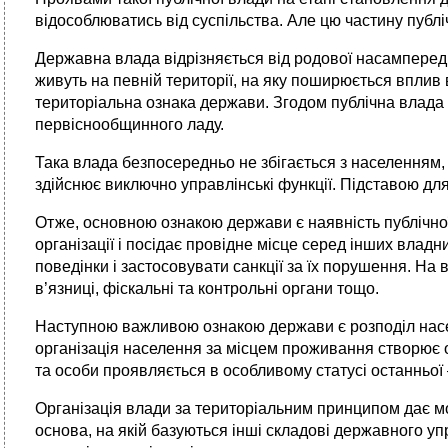
відособлюватись від суспільства. Але цю частину публі
Державна влада відрізняється від родової насамперед
живуть на певній території, на яку поширюється вплив 
територіальна ознака держави. Згодом публічна влада 
первіснообщинного ладу.
Така влада безпосередньо не збігається з населенням, 
здійснює виключно управлінські функції. Підставою для
Отже, основною ознакою держави є наявність публічної
організації і посідає провідне місце серед інших влад
поведінки і застосовувати санкції за їх порушення. На 
в’язниці, фіскальні та контрольні органи тощо.
Наступною важливою ознакою держави є розподіл насел
організація населення за місцем проживання створює ос
та особи проявляється в особливому статусі останньої
Організація влади за територіальним принципом дає мо
основа, на якій базуються інші складові державного уп