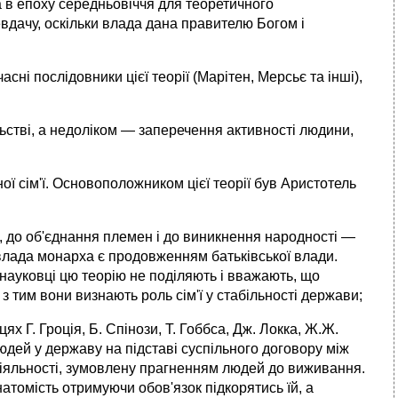
а в епоху середньовіччя для теоретичного
дачу, оскільки влада дана правите­лю Богом і
сні послідовники цієї теорії (Марітен, Мерсьє та інші),
льстві, а недоліком — заперечення активності людини,
ої сім'ї. Основоположником цієї теорії був Аристотель
і, до об'єднання племен і до виникнення народності —
влада монарха є продо­вженням батьківської влади.
і науковці цю теорію не поділяють і вважа­ють, що
з тим вони визнають роль сім'ї у стабільності держави;
х Г. Гроція, Б. Спінози, Т. Гоббса, Дж. Локка, Ж.Ж.
людей у державу на підставі суспільного договору між
 діяльності, зумовлену прагненням людей до виживання.
томість отримуючи обов'язок підкорятись їй, а