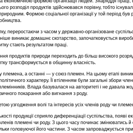
ула економічною формою організації людей. Знаряддя праці, ї
ього розподіл продуктів здійснювався порів­ну, тобто існувал
рирод­ним. Формою соціальної організації у той період був р
робництва.
тку, переростаючи з часом у державно-організоване суспіл
зніше виникає домашнє скотарство, започатковується виробн
тку стають результатом праці.
ння продуктів природи переходить до більш високого розря
итку трансформується в общинну власність.
 у племена, а останні — у союз племен. На цьому етапі вини
олітичного характеру. Її втіленням були загальні збори член
оплемін­ників. Влада базувалася на авторитеті і не давала 
зичного покарання або вигнання з роду.
тою узгодження волі та інтересів усіх членів роду чи племен
кості продукції сприяло диференціації суспільства, появі е
нів племені чи роду. З цього часу починає змінюватись й ор
тільки головуючої його частини. З часом запроваджується п