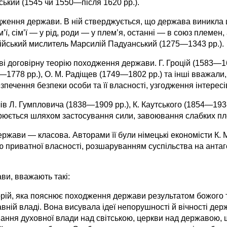
ський (1545 чи 1550—після 1620 рр.).
ення держави. В ній стверджується, що держава виникла шл
’ї, сім’ї — у рід, роди — у плем’я, останні — в союз племен,
алійський мислитель Марсилій Падуанський (1275—1343 рр.).
і договірну теорію походження держави. Г. Гроцій (1583—164
12—1778 рр.), О. М. Радіщев (1749—1802 рр.) та інші вважа
зпечення безпеки особи та її власності, узгодження інтересів
лів Л. Гумпловича (1838—1909 рр.), К. Каутського (1854—1938
орюється шляхом застосування сили, завоювання слабких п
ржави — класова. Авторами її були німецькі економісти К. 
ю приватної власності, розшаруванням суспільства на антаг
и, вва­жають такі:
еорій, яка пояснює походження держави результатом божого т
вній владі. Вона висувала ідеї непорушності й вічності держа
нування духовної влади над світською, церкви над дер­жавою