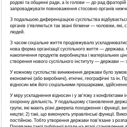
родові та общинні ради, а їх голови — до рад фраторі
запроваджувати повноваження стосовно органів нижчо
З подальшою диференціацією суспільства відбувається р
органів з’являються так звані бігмени — чоловіки, які,
людей.
З часом соціальне життя продовжувало ускладнюватись,
нова форма організації суспільного життя — держава. 
накопичення продуктів виробництва і матеріальних цін
створення нового суспільного інституту — держави — з
У кожному суспільстві виникнення держави було зумов
економічні (або виробничі), етнічні, географічні та ін
відносин між його соціальними прошарками, здійсненн
У міру ускладнення відносин і у зв’язку з конфліктами 
охоронну діяльність. У подальшому становлення держав
групи, які мають різні джерела походження і функції, в
ництві; 2) такі, що виконують управлінські функції. В
постійною. Тобто утворення держави пов’язане з розпа
Проявами такої публічної влади на етапі становлення 