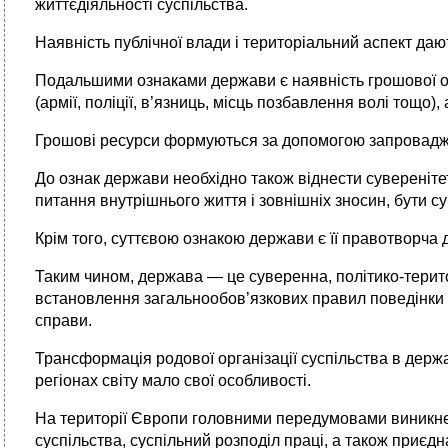
життєдіяльності суспільства.
Наявність публічної влади і територіальний аспект да
Подальшими ознаками держави є наявність грошової оди
(армії, поліції, в’язниць, місць позбавлення волі тощо
Грошові ресурси формуються за допомогою запроваджув
До ознак держави необхідно також віднести суверенітет
питання внутрішнього життя і зовнішніх зносин, бути с
Крім того, суттєвою ознакою держави є її правотворча д
Таким чином, держава — це суверенна, політико-терито
встановлення загальнообов’язкових правил поведінки за
справи.
Трансформація родової організації суспільства в держ
регіонах світу мало свої особливості.
На території Європи головними передумовами виникнен
суспільства, суспільний роз­поділ праці, а також приє