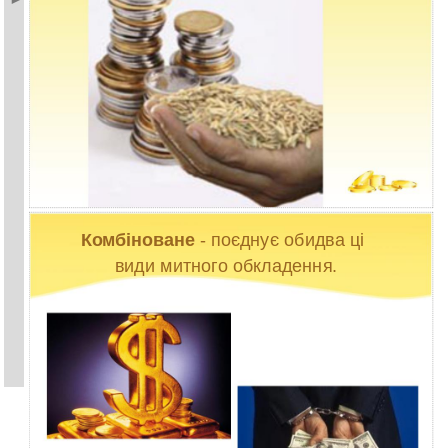
Комбіноване
- поєднує обидва ці
види митного обкладення.