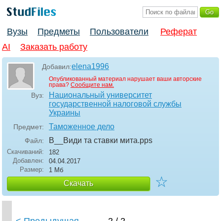
Вузы
Предметы
Пользователи
Реферат
AI
Заказать работу
elena1996
Добавил:
Опубликованный материал нарушает ваши авторские
права?
Сообщите нам.
Национальный университет
Вуз:
государственной налоговой службы
Украины
Таможенное дело
Предмет:
В__Види та ставки мита
.pps
Файл:
Скачиваний:
182
Добавлен:
04.04.2017
Размер:
1 Мб
☆
Скачать