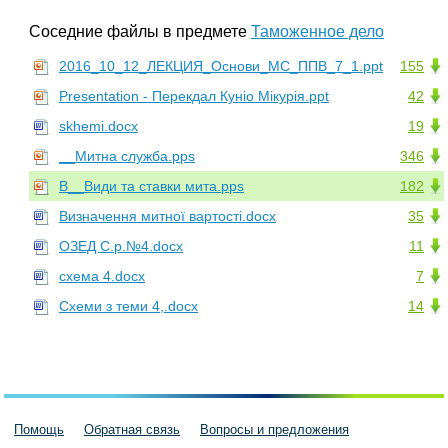
Соседние файлы в предмете
Таможенное дело
2016_10_12_ЛЕКЦИЯ_Основи_МС_ППВ_7_1.ppt
155
Presentation - Перекдал Куніо Мікурія.ppt
42
skhemi.docx
19
__Митна служба.pps
346
В__Види та ставки мита.pps
182
Визначення митної вартості.docx
35
ОЗЕД С.р.№4.docx
11
схема 4.docx
7
Схеми з теми 4,.docx
14
Помощь
Обратная связь
Вопросы и предложения