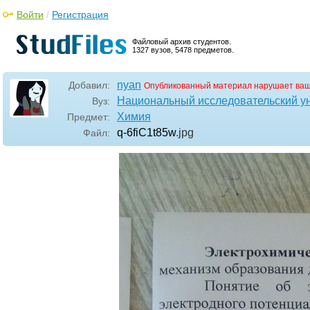
Войти
/
Регистрация
Файловый архив студентов.
1327 вузов, 5478 предметов.
nyan
Добавил:
Опубликованный материал нарушает ваш
Национальный исследовательский у
Вуз:
Химия
Предмет:
q-6fiC1t85w
.jpg
Файл: