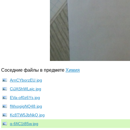
Соседние файлы в предмете
Химия
ArnCYborzEU.jpg
CiJAShWLajc.jpg
EVa-of0z6Ys.jpg
fWxogigNQ48.jpg
Kc8TW5JbNkQ.jpg
q-6fiC1t85w.jpg