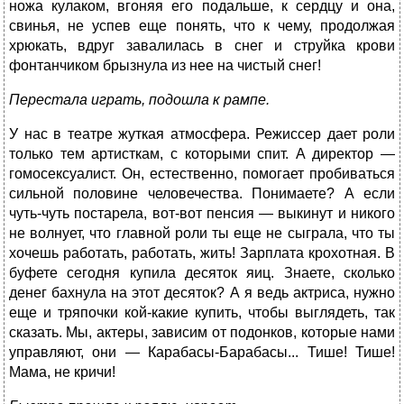
ножа кулаком, вгоняя его подальше, к сердцу и она,
свинья, не успев еще понять, что к чему, продолжая
хрюкать, вдруг завалилась в снег и струйка крови
фонтанчиком брызнула из нее на чистый снег!
Перестала играть, подошла к рампе.
У нас в театре жуткая атмосфера. Режиссер дает роли
только тем артисткам, с которыми спит. А директор —
гомосексуалист. Он, естественно, помогает пробиваться
сильной половине человечества. Понимаете? А если
чуть-чуть постарела, вот-вот пенсия — выкинут и никого
не волнует, что главной роли ты еще не сыграла, что ты
хочешь работать, работать, жить! Зарплата крохотная. В
буфете сегодня купила десяток яиц. Знаете, сколько
денег бахнула на этот десяток? А я ведь актриса, нужно
еще и тряпочки кой-какие купить, чтобы выглядеть, так
сказать. Мы, актеры, зависим от подонков, которые нами
управляют, они — Карабасы-Барабасы... Тише! Тише!
Мама, не кричи!