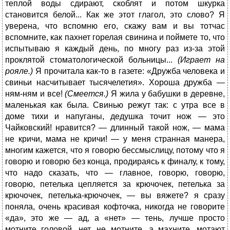
теплой воды сдирают, скоблят и потом шкурка
становится белой... Как же этот глагол, это слово? Я
уверена, что вспомню его, скажу вам и вы тотчас
вспомните, как пахнет горелая свинина и поймете то, что
испытываю я каждый день, по многу раз из-за этой
проклятой стоматологической больницы...
(Играет на
рояле.)
Я прочитала как-то в газете: «Дружба человека и
свиньи насчитывает тысячелетия». Хороша дружба —
ням-ням и все!
(Смеется.)
Я жила у бабушки в деревне,
маленькая как была. Свинью режут так: с утра все в
доме тихи и напуганы, дедушка точит нож — это
Чайковский! нравится? — длинный такой нож, — мама
не кричи, мама не кричи! — у меня странная манера,
многим кажется, что я говорю бессмыслицу, потому что я
говорю и говорю без конца, продираясь к финалу, к тому,
что надо сказать, что — главное, говорю, говорю,
говорю, петелька цепляется за крючочек, петелька за
крючочек, петелька-крючочек, — вы вяжете? я сразу
поняла, очень красивая кофточка, никогда не говорите
«да», это же — ад, а «нет» — тень, лучше просто
мотните головой, нет, не мотните, а махните, мотают