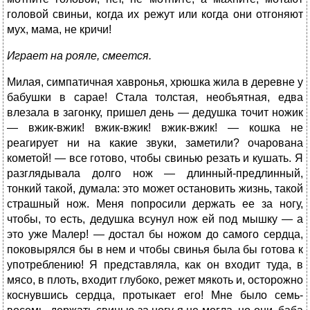
головой свиньи, когда их режут или когда они отгоняют
мух, мама, не кричи!
Играет на рояле, смеется.
Милая, симпатичная хавронья, хрюшка жила в деревне у
бабушки в сарае! Стала толстая, необъятная, едва
влезала в загонку, пришел день — дедушка точит ножик
— вжик-вжик! вжик-вжик! вжик-вжик! — кошка не
реагирует ни на какие звуки, заметили? очарована
кометой! — все готово, чтобы свинью резать и кушать. Я
разглядывала долго нож — длинный-предлинный,
тонкий такой, думала: это может остановить жизнь, такой
страшный нож. Меня попросили держать ее за ногу,
чтобы, то есть, дедушка всунул нож ей под мышку — а
это уже Малер! — достал бы ножом до самого сердца,
поковырялся бы в нем и чтобы свинья была бы готова к
употреблению! Я представляла, как он входит туда, в
мясо, в плоть, входит глубоко, режет мякоть и, осторожно
коснувшись сердца, протыкает его! Мне было семь-