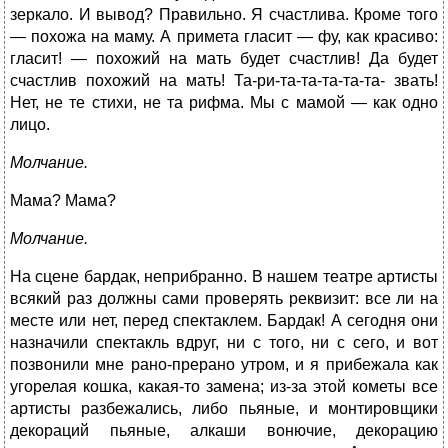
зеркало. И вывод? Правильно. Я счастлива. Кроме того
— похожа на маму. А примета гласит — фу, как красиво:
гласит! — похожий на мать будет счастлив! Да будет
счастлив похожий на мать! Та-ри-та-та-та-та-та- звать!
Нет, не те стихи, не та рифма. Мы с мамой — как одно
лицо.
Молчание.
Мама? Мама?
Молчание.
На сцене бардак, неприбранно. В нашем театре артисты
всякий раз должны сами проверять реквизит: все ли на
месте или нет, перед спектаклем. Бардак! А сегодня они
назначили спектакль вдруг, ни с того, ни с сего, и вот
позвонили мне рано-прерано утром, и я прибежала как
угорелая кошка, какая-то замена; из-за этой кометы все
артисты разбежались, либо пьяные, и монтировщики
декораций пьяные, алкаши вонючие, декорацию