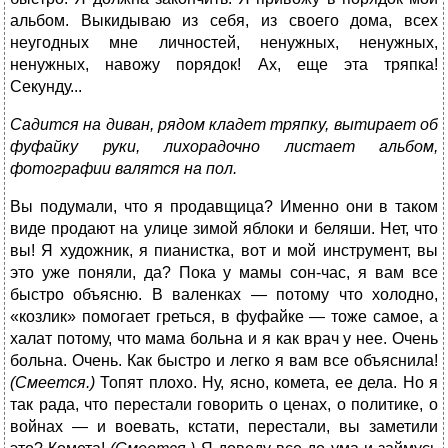
альбом. Выкидываю из себя, из своего дома, всех
неугодных мне личностей, ненужных, ненужных,
ненужных, навожу порядок! Ах, еще эта тряпка!
Секунду...
Садится на диван, рядом кладет тряпку, вытирает об
фуфайку руки, лихорадочно листает альбом,
фотографии валятся на пол.
Вы подумали, что я продавщица? Именно они в таком
виде продают на улице зимой яблоки и беляши. Нет, что
вы! Я художник, я пианистка, вот и мой инструмент, вы
это уже поняли, да? Пока у мамы сон-час, я вам все
быстро объясню. В валенках — потому что холодно,
«козлик» помогает греться, в фуфайке — тоже самое, а
халат потому, что мама больна и я как врач у нее. Очень
больна. Очень. Как быстро и легко я вам все объяснила!
(Смеется.)
Топят плохо. Ну, ясно, комета, ее дела. Но я
так рада, что перестали говорить о ценах, о политике, о
войнах — и воевать, кстати, перестали, вы заметили