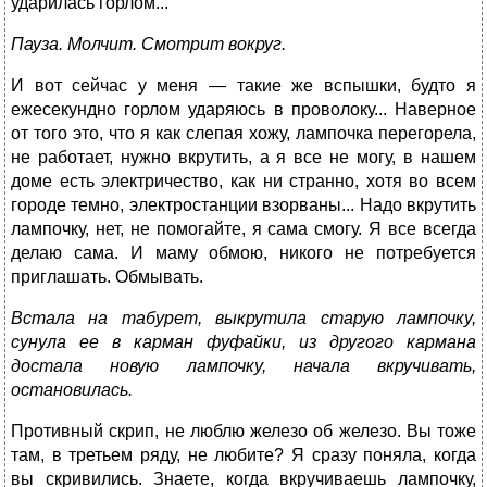
ударилась горлом...
Пауза. Молчит. Смотрит вокруг.
И вот сейчас у меня — такие же вспышки, будто я
ежесекундно горлом ударяюсь в проволоку... Наверное
от того это, что я как слепая хожу, лампочка перегорела,
не работает, нужно вкрутить, а я все не могу, в нашем
доме есть электричество, как ни странно, хотя во всем
городе темно, электростанции взорваны... Надо вкрутить
лампочку, нет, не помогайте, я сама смогу. Я все всегда
делаю сама. И маму обмою, никого не потребуется
приглашать. Обмывать.
Встала на табурет, выкрутила старую лампочку,
сунула ее в карман фуфайки, из другого кармана
достала новую лампочку, начала вкручивать,
остановилась.
Противный скрип, не люблю железо об железо. Вы тоже
там, в третьем ряду, не любите? Я сразу поняла, когда
вы скривились. Знаете, когда вкручиваешь лампочку,