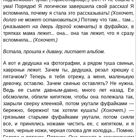
ума! Порядок! Я логически завершила свой рассказ! Я
вспомнила, почему я стала это рассказывать!
(Хохочет,
долго не может остановиться.)
Потому что там... там...
(указывает на дверь другой комнаты)
в фуфайках, в
тряпках мама лежит... она... она так лежит, что я сразу
вспомнила...
(Хохочет.)
Встала, прошла к дивану, листает альбом.
А вот и дедушка на фотографии, а рядом туша свиньи,
хавроньи лежит. Зачем ты, дедушка, резал хрюшку с
пятачком? Теперь я тебя отрежу, а меня, маленькую
девочку, оставлю. Зачем свинью оставлять? Не нужна.
Ведь ее съели давным-давно, много лет назад. Ее
обсмолили, облили кипятком, чтобы она полежала так,
закрыли сверху клеенкой, потом укутали фуфайками —
бережно, бережно! так хотели кушать!
(Хохочет.)
—
грязными старыми фуфайками укутали, потом сняли
все, и принялись ножами чистить ее, с кипятком, и я
тоже, черные ножи, черная голова для холодца... Помню.