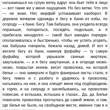
натыкаешься на сухую ветку, вдруг она бьет тебя в лицо
— вот такие же у меня ощущения. Но без ветки. Что это
— не знаю. Нет, морфий успокаивает наоборот. В
деревне вечером однажды я бегу в баню из избы, по
огороду — к бане. Бегу. Там бабушка, она уходила всегда
пораньше, попариться, посидеть подольше, а я
прибегала ненадолго — такой был заведен порядок-
ополаскивалась и быстренько, чтобы не успеть угореть,
как бабушка говорила, бежала назад, домой. И вот я
весело бегу из бани, накинув фуфайку — ту самую
фуфайку, которой укрывали свинью мертвую,
закутывали, — и я бегу закутанная, а в огороде низко-
низко, покрытая инеем, висит проволока, на которой
белье — оно замерзло и будто фанерные листы стало, я
бегу, темно и с разбегу я ударяюсь в проволоку,
натыкаюсь на нее, и она хлещет меня под подбородком,
в горло, и на секунду я захлебываюсь, на проволоке
повисаю, и вспышка, вспышка в глазах... Да, да. Белье
повесили, проволока прогнулась до самой земли, и там,
где белья не было, на свободном месте, именно там я и