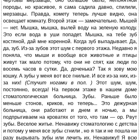
чертовы мерзавцы, оно большое было, непонятной
породы, но красивое, я сама садила давно, спилили,
мерзавцы. Правда, комету теперь лучше видно, она
освещает комнату. Второй этаж — замечательно. Мышей
— нет. Мышка, мышка, вылей воду на зеленую колоду.
Это если вода в уши попадет. Мышка, на тебе зуб
костяной, дай мне коренной. Когда зуб выпадывает. Да,
да, зуб. Из-за зубов этот шум с первого этажа. Недавно я
поняла, что мыши и вообще все животные и птицы
живут так мало потому, что они не спят, как люди по
восемь часов в сутки. Да, доченька? Так я зову мою
кошку. А зубы у меня вот все гнилые. И все из-за них, из-
за них!
(Стучит ногами в пол. )
Этот шум, шум,
постоянно, всегда! На первом этаже в нашем доме
стоматологическая больница. Зубы. Раньше было
меньше стонов, криков, но теперь... Это дежурная
больница, они работают и днем и ночью, а мы
подпрыгиваем на кроватях от того, что там — ор. Рвут
зубы. Веселое житье. Ненавижу стоматологию с детства
и потому у меня все зубы сгнили , но я так и не пошла ни
разу вырывать зубы или лечить их. Ненавижу!! Я всю