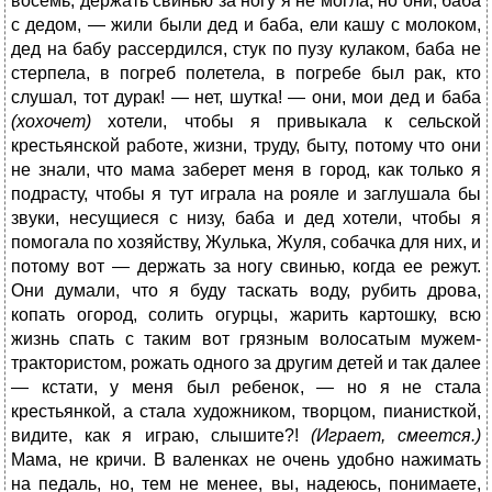
восемь, держать свинью за ногу я не могла, но они, баба
с дедом, — жили были дед и баба, ели кашу с молоком,
дед на бабу рассердился, стук по пузу кулаком, баба не
стерпела, в погреб полетела, в погребе был рак, кто
слушал, тот дурак! — нет, шутка! — они, мои дед и баба
(хохочет)
хотели, чтобы я привыкала к сельской
крестьянской работе, жизни, труду, быту, потому что они
не знали, что мама заберет меня в город, как только я
подрасту, чтобы я тут играла на рояле и заглушала бы
звуки, несущиеся с низу, баба и дед хотели, чтобы я
помогала по хозяйству, Жулька, Жуля, собачка для них, и
потому вот — держать за ногу свинью, когда ее режут.
Они думали, что я буду таскать воду, рубить дрова,
копать огород, солить огурцы, жарить картошку, всю
жизнь спать с таким вот грязным волосатым мужем-
трактористом, рожать одного за другим детей и так далее
— кстати, у меня был ребенок, — но я не стала
крестьянкой, а стала художником, творцом, пианисткой,
видите, как я играю, слышите?!
(Играет, смеется.)
Мама, не кричи. В валенках не очень удобно нажимать
на педаль, но, тем не менее, вы, надеюсь, понимаете,