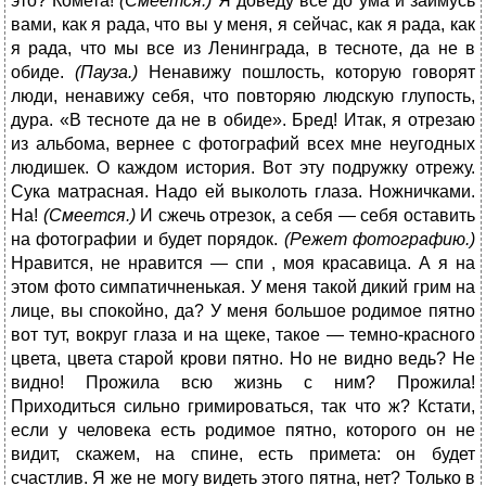
это? Комета!
(Смеется.)
Я доведу все до ума и займусь
вами, как я рада, что вы у меня, я сейчас, как я рада, как
я рада, что мы все из Ленинграда, в тесноте, да не в
обиде.
(Пауза.)
Ненавижу пошлость, которую говорят
люди, ненавижу себя, что повторяю людскую глупость,
дура. «В тесноте да не в обиде». Бред! Итак, я отрезаю
из альбома, вернее с фотографий всех мне неугодных
людишек. О каждом история. Вот эту подружку отрежу.
Сука матрасная. Надо ей выколоть глаза. Ножничками.
На!
(Смеется.)
И сжечь отрезок, а себя — себя оставить
на фотографии и будет порядок.
(Режет фотографию.)
Нравится, не нравится — спи , моя красавица. А я на
этом фото симпатичненькая. У меня такой дикий грим на
лице, вы спокойно, да? У меня большое родимое пятно
вот тут, вокруг глаза и на щеке, такое — темно-красного
цвета, цвета старой крови пятно. Но не видно ведь? Не
видно! Прожила всю жизнь с ним? Прожила!
Приходиться сильно гримироваться, так что ж? Кстати,
если у человека есть родимое пятно, которого он не
видит, скажем, на спине, есть примета: он будет
счастлив. Я же не могу видеть этого пятна, нет? Только в