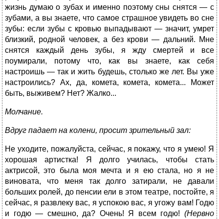
жизнь думаю о зубах и именно поэтому сны снятся — с
зубами, а вы знаете, что самое страшное увидеть во сне
зубы: если зубы с кровью выпадывают — значит, умрет
близкий, родной человек, а без крови — дальний. Мне
снятся каждый день зубы, я жду смертей и все
поумирали, потому что, как вы знаете, как себя
настроишь — так и жить будешь, столько же лет. Вы уже
настроились? Ах, да, комета, комета, комета... Может
быть, выживем? Нет? Жалко...
Молчание.
Вдруг падает на колени, просит зрительный зал:
Не уходите, пожалуйста, сейчас, я покажу, что я умею! Я
хорошая артистка! Я долго училась, чтобы стать
актрисой, это была моя мечта и я ею стала, но я не
виновата, что меня так долго затирали, не давали
больших ролей, до пенсии ели в этом театре, постойте, я
сейчас, я развлеку вас, я успокою вас, я угожу вам! Годю
и годю — смешно, да? Очень! Я всем годю!
(Нервно