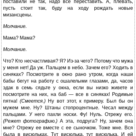
поставили не так, надо все переставить. А, плевать,
пусть стоит так, буду на ходу рождать новые
мизансцены.
Молчание.
Мама? Мама?
Молчание.
Что? Кто несчастливая? Я? Из-за чего? Потому что мужа
у меня нет! Да уж. Пальцем в небо. Зачем его? Ходить в
синяках? Посмотрите в окно рано утром, когда наши
бабы бегут на работу с ошалелыми глазами, да, часов
эдак в семь сядьте у окна, если вы низко живете и
посмотрите на них, на баб — все в синяках! Родимые
пятна!
(Смеется.)
Ну вот этот, к примеру. Был бы он
мужем мне. Ну? Штаны стопроцентные. Чесал между
пальцами. У него пахли носки. Фу! Нуль. Отрежу его.
(Режет фотографию.)
А эта, подруга? Ну, зачем она
мне? Отрежу ее вместе с ее сыночком. Тоже мне. Вся
была в висюльках. Тут висюлька, тут висюлька. И ей