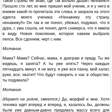
такой страны не знаю, где так вольно дышит человек!!»
Прошло сто лет, ко мне пришел мой ученик, и я у него в
книжке какой-то прочитала эти слова, и заорала на этого
идиота моего ученика: «Ненавижу эту страну,
ненавижу!!» Он так и не понял, убежал, подумал, что я
дура, с ума сошла, не понял, дитя сникерса, что я имела
в виду. Новое поколение, которое навеки выбрало
пепси. Все сдохнем, черт с ним.
Молчание.
Мама? Мама? Сейчас, мама, я доиграю и приду. Ты же
видишь, я занята? А ты уже опять? Через каждые
пятнадцать минут, я не могу, я уже вся пахну, мой халат,
руки, все, хватит! Что будут говорить о нас в обществе,
ты подумала?
Молчание.
(Играет на рояле, смеется.)
Да, морфий и мне. Хотя
техника идет вперед и вперед, и, казалось бы, должны
были уже давным-давно придумать массу всего для