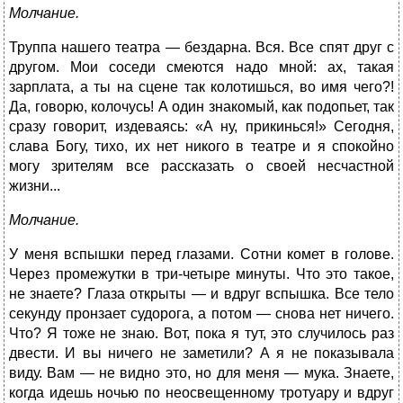
Молчание.
Труппа нашего театра — бездарна. Вся. Все спят друг с
другом. Мои соседи смеются надо мной: ах, такая
зарплата, а ты на сцене так колотишься, во имя чего?!
Да, говорю, колочусь! А один знакомый, как подопьет, так
сразу говорит, издеваясь: «А ну, прикинься!» Сегодня,
слава Богу, тихо, их нет никого в театре и я спокойно
могу зрителям все рассказать о своей несчастной
жизни...
Молчание.
У меня вспышки перед глазами. Сотни комет в голове.
Через промежутки в три-четыре минуты. Что это такое,
не знаете? Глаза открыты — и вдруг вспышка. Все тело
секунду пронзает судорога, а потом — снова нет ничего.
Что? Я тоже не знаю. Вот, пока я тут, это случилось раз
двести. И вы ничего не заметили? А я не показывала
виду. Вам — не видно это, но для меня — мука. Знаете,
когда идешь ночью по неосвещенному тротуару и вдруг