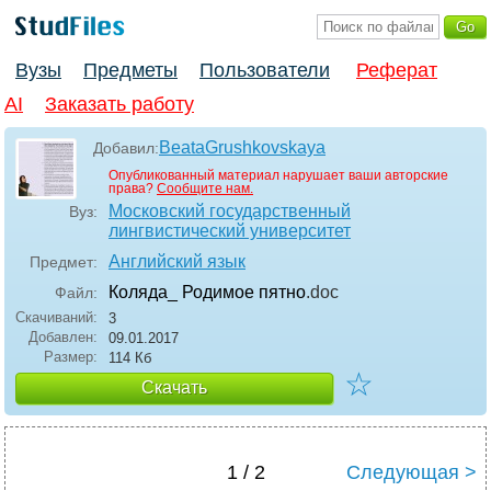
Вузы
Предметы
Пользователи
Реферат
AI
Заказать работу
BeataGrushkovskaya
Добавил:
Опубликованный материал нарушает ваши авторские
права?
Сообщите нам.
Московский государственный
Вуз:
лингвистический университет
Английский язык
Предмет:
Коляда_ Родимое пятно
.doc
Файл:
Скачиваний:
3
Добавлен:
09.01.2017
Размер:
114 Кб
☆
Скачать
1 / 2
Следующая >