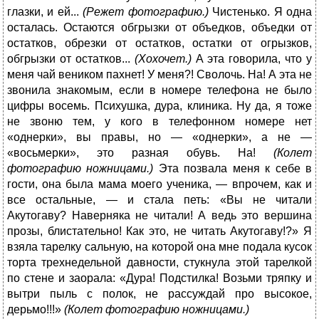
глазки, и ей...
(Режет фотографию.)
Чистенько. Я одна
осталась. Остаются обгрызки от объедков, объедки от
остатков, обрезки от остатков, остатки от огрызков,
обгрызки от остатков...
(Хохочет.)
А эта говорила, что у
меня чай веником пахнет! У меня?! Сволочь. На! А эта не
звонила знакомым, если в номере телефона не было
цифры восемь. Психушка, дура, клиника. Ну да, я тоже
не звоню тем, у кого в телефонном номере нет
«однерки», вы правы, но — «однерки», а не —
«восьмерки», это разная обувь. На!
(Колет
фотографию ножницами.)
Эта позвала меня к себе в
гости, она была мама моего ученика, — впрочем, как и
все остальные, — и стала петь: «Вы не читали
Акутогаву? Наверняка не читали! А ведь это вершина
прозы, блистательно! Как это, не читать Акутогаву!?» Я
взяла тарелку сальную, на которой она мне подала кусок
торта трехнедельной давности, стукнула этой тарелкой
по стене и заорала: «Дура! Подстилка! Возьми тряпку и
вытри пыль с полок, не рассуждай про высокое,
дерьмо!!!»
(Колет фотографию ножницами.)