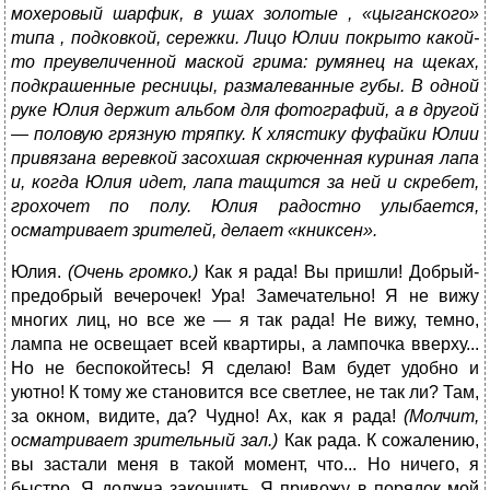
мохеровый шарфик, в ушах золотые , «цыганского»
типа , подковкой, сережки. Лицо Юлии покрыто какой-
то преувеличенной маской грима: румянец на щеках,
подкрашенные ресницы, размалеванные губы. В одной
руке Юлия держит альбом для фотографий, а в другой
— половую грязную тряпку. К хлястику фуфайки Юлии
привязана веревкой засохшая скрюченная куриная лапа
и, когда Юлия идет, лапа тащится за ней и скребет,
грохочет по полу. Юлия радостно улыбается,
осматривает зрителей, делает «книксен».
Юлия.
(Очень громко.)
Как я рада! Вы пришли! Добрый-
предобрый вечерочек! Ура! Замечательно! Я не вижу
многих лиц, но все же — я так рада! Не вижу, темно,
лампа не освещает всей квартиры, а лампочка вверху...
Но не беспокойтесь! Я сделаю! Вам будет удобно и
уютно! К тому же становится все светлее, не так ли? Там,
за окном, видите, да? Чудно! Ах, как я рада!
(Молчит,
осматривает зрительный зал.)
Как рада. К сожалению,
вы застали меня в такой момент, что... Но ничего, я
быстро. Я должна закончить. Я привожу в порядок мой