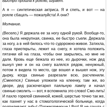
Быстро прошла к роялю, играет.
А я — синтетическая актриса. Я и спеть, и вот — на
рояле сбацать — пожалуйста! А они?
Молчание.
(Весело.)
Я держала ее за ногу одной рукой. Вообще-то,
она была некрупная, свинка, ее быстро съели. Держала
за ногу, а в ней билось что-то судорожно-живое. Затихла,
глаза приоткрыты, лежит на снегу, я хотела положить
пятачки ей на глаза, чтобы они закрылись, но мне не
дали. Кровь еще бежала из нее, из дырочки, нож дед
вынул уже и он на снегу валялся рядом, ненужный,
потом я видела то место, где вошел и вышел нож, эту
дырку, когда свинью разрезали всю, расчленили.
(Смеется.)
Свинью уложили на клеенку, там же, во
дворе, дед раскочегарил паяльную лампу и начал
свинью смолить — вот, я вспомнила это слово! Смо-лить!
И пахло горелой свининой, кожей, шерстью точно так же,
как пахнет у нас в стоматологической больнице, когда
подпиливают зубы!
(Торжествующе.)
Вот! Я не сошла с