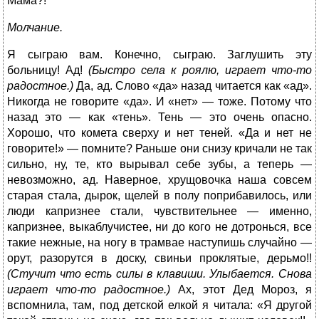
Мама?!
Молчание.
Я сыграю вам. Конечно, сыграю. Заглушить эту
больницу! Ад!
(Быстро села к роялю, играет что-то
радостное.)
Да, ад. Слово «да» назад читается как «ад».
Никогда не говорите «да». И «нет» — тоже. Потому что
назад это — как «тень». Тень — это очень опасно.
Хорошо, что комета сверху и нет теней. «Да и нет не
говорите!» — помните? Раньше они снизу кричали не так
сильно, ну, те, кто вырывал себе зубы, а теперь —
невозможно, ад. Наверное, хрущовочка наша совсем
старая стала, дырок, щелей в полу поприбавилось, или
люди капризнее стали, чувствительнее — именно,
капризнее, выкаблучистее, ни до кого не дотронься, все
такие нежные, на ногу в трамвае наступишь случайно —
орут, разорутся в доску, свиньи проклятые, дерьмо!!
(Стучит что есть силы в клавиши. Улыбается. Снова
играет что-то радостное.)
Ах, этот Дед Мороз, я
вспомнила, там, под детской елкой я читала: «Я другой