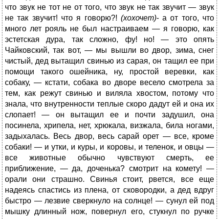
что звук не тот не от того, что звук не так звучит — звук
не так звучит! что я говорю?!
(хохочет)
- а от того, что
много лет рояль не был настраиваем — я говорю, как
эстетская дура, так сложно, фу! но! — это опять
Чайковский, так вот, — мы вышли во двор, зима, снег
чистый, дед вытащил свинью из сарая, он тащил ее при
помощи такого ошейника, ну, простой веревки, как
собаку, — кстати, собака во дворе весело смотрела за
тем, как режут свинью и виляла хвостом, потому что
знала, что внутренности теплые скоро дадут ей и она их
слопает! — он вытащил ее и почти задушил, она
посинела, хрипела, нет, хрюкала, визжала, била ногами,
задыхалась. Весь двор, весь сарай орет — все, кроме
собаки! — и утки, и куры, и коровы, и теленок, и овцы —
все животные обычно чувствуют смерть, ее
приближение, — да, доченька? смотрит на комету! —
орали они страшно. Свинья стоит, рвется, все еще
надеясь спастись из плена, от сковородки, а дед вдруг
быстро — лезвие сверкнуло на солнце! — сунул ей под
мышку длинный нож, повернул его, стукнул по ручке