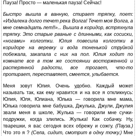
Пауза! Просто — маленькая пауза! Сейчас!
Быстро вышла в ванную, стирает тряпку, поет:
«Издалека долго течет река Волга! Течет моя Волга, а
мне семнадцать лет!!»... Вышла в коридор, встряхнула
тряпку. Это старые рваные с длинными, как сосиски,
«ногами» колготки. Юлия повесила колготки в
коридоре на веревку и вода тоненькой струйкой
побежала, закапала с них на пол. Юлия ходит по
комнате все в том же состоянии восторженной и
растерянной радости, все трогает, что-то
протирает, переставляет, смеется, улыбается.
Меня зовут Юлия. Очень удобно. Каждый может
называть так, как ему нравится и на все я откликнусь:
Юлия, Юля, Юлиана, Юлька — говорила мне мама,
Юлька говорила мне бабушка, Джулька, Джули, Джулия
звали меня в школе, Жулька — говорили мне сучки-
подружки, когда злились. Жулька! Как собачку. Ну,
тварешки, я вас сегодня всех обрежу и сожгу.
(Пауза.)
Что это я ?
(Села, сидит, смотрит в одну точку.)
Мне