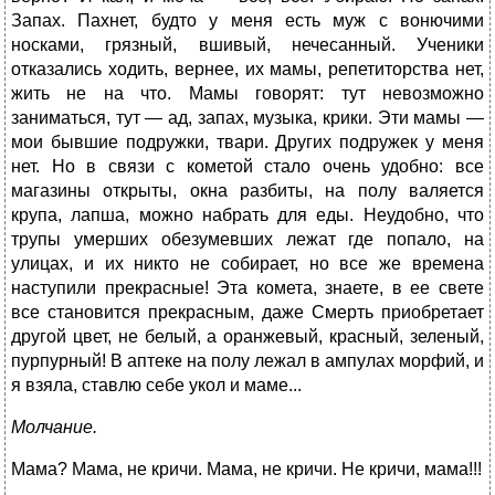
Запах. Пахнет, будто у меня есть муж с вонючими
носками, грязный, вшивый, нечесанный. Ученики
отказались ходить, вернее, их мамы, репетиторства нет,
жить не на что. Мамы говорят: тут невозможно
заниматься, тут — ад, запах, музыка, крики. Эти мамы —
мои бывшие подружки, твари. Других подружек у меня
нет. Но в связи с кометой стало очень удобно: все
магазины открыты, окна разбиты, на полу валяется
крупа, лапша, можно набрать для еды. Неудобно, что
трупы умерших обезумевших лежат где попало, на
улицах, и их никто не собирает, но все же времена
наступили прекрасные! Эта комета, знаете, в ее свете
все становится прекрасным, даже Смерть приобретает
другой цвет, не белый, а оранжевый, красный, зеленый,
пурпурный! В аптеке на полу лежал в ампулах морфий, и
я взяла, ставлю себе укол и маме...
Молчание.
Мама? Мама, не кричи. Мама, не кричи. Не кричи, мама!!!