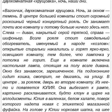
Двухкомнатная «хрущовка», ночь, наши дни.
«Вагончик, двухкомнатная хрущовка. Ночь, за окном —
темень. В центре большей комнаты стоит огромный
роскошный черный концертный рояль. Он занимает
почти всю комнату и потому больше ничего здесь нет.
Слева — диван, накрытый серой тряпкой, справа —
шифоньер. Возле рояля стоит самодельный
обогреватель, именуемый в народе «козлом»:
открытые спиральки накалились и горят ярко-ярко,
освещают комнату, тем более, что лампочка у
потолка не горит. Еще в комнате включена
настольная лампа, стоящая на полу возле дивана.
Окно без занавесок, зарешеченное. На подоконнике
сидит кошка, смотрит, не двигаясь, на улицу. В
центре , за роялем, дверь во вторую комнату. Из нее-
то и появляется ЮЛИЯ. Она выбегает к рампе,
картинно раскланивается, будто клоун в цирке на
аплодисменты. Юлия в валенках, белом халате, поверх
которого надета новая с этикеткой магазинной
фуфайка. На голове у Юлии норковая шапка, на шее