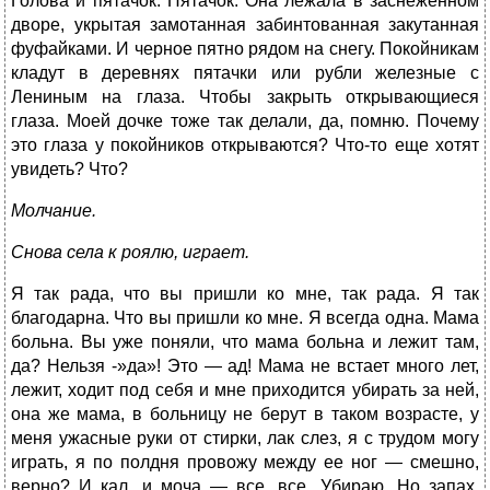
Голова и пятачок. Пятачок. Она лежала в заснеженном
дворе, укрытая замотанная забинтованная закутанная
фуфайками. И черное пятно рядом на снегу. Покойникам
кладут в деревнях пятачки или рубли железные с
Лениным на глаза. Чтобы закрыть открывающиеся
глаза. Моей дочке тоже так делали, да, помню. Почему
это глаза у покойников открываются? Что-то еще хотят
увидеть? Что?
Молчание.
Снова села к роялю, играет.
Я так рада, что вы пришли ко мне, так рада. Я так
благодарна. Что вы пришли ко мне. Я всегда одна. Мама
больна. Вы уже поняли, что мама больна и лежит там,
да? Нельзя -»да»! Это — ад! Мама не встает много лет,
лежит, ходит под себя и мне приходится убирать за ней,
она же мама, в больницу не берут в таком возрасте, у
меня ужасные руки от стирки, лак слез, я с трудом могу
играть, я по полдня провожу между ее ног — смешно,
верно? И кал, и моча — все, все. Убираю. Но запах.