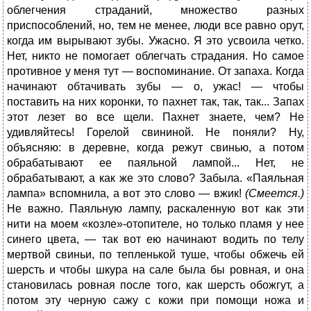
облегчения страданий, множество разных
приспособлений, но, тем не менее, люди все равно орут,
когда им вырывают зубы. Ужасно. Я это усвоила четко.
Нет, никто не помогает облегчать страдания. Но самое
противное у меня тут — воспоминание. От запаха. Когда
начинают обтачивать зубы — о, ужас! — чтобы
поставить на них коронки, то пахнет так, так, так... Запах
этот лезет во все щели. Пахнет знаете, чем? Не
удивляйтесь! Горелой свининой. Не поняли? Ну,
объясняю: в деревне, когда режут свинью, а потом
обрабатывают ее паяльной лампой... Нет, не
обрабатывают, а как же это слово? Забыла. «Паяльная
лампа» вспомнила, а вот это слово — вжик!
(Смеется.)
Не важно. Паяльную лампу, раскаленную вот как эти
нити на моем «козле»-отопителе, но только пламя у нее
синего цвета, — так вот ею начинают водить по телу
мертвой свиньи, по тепленькой туше, чтобы обжечь ей
шерсть и чтобы шкура на сале была бы ровная, и она
становилась ровная после того, как шерсть обожгут, а
потом эту черную сажу с кожи при помощи ножа и