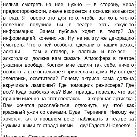
нельзя смотреть на нее, нужно — в сторону, мера
предосторожности, иначе взорвется и осколки вопьются
в глаз. Я говорю это для того, чтобы вы хоть что-то
полезное получили бы в театре, хоть какую-то
информацию. Зачем публика ходит в театр? За
информацией, конечно же. Ну, не на эту же декорацию
смотреть. Что в ней особого: сделали в наших цехах,
алкаши — там и столяр, и плотник, и все-все —
алкоголики, должна вам сказать. Атмосфера в театре
ужасная вообще. Костюм мне сшили так себе, ничего
особого, а все остальное я принесла из дома. Ну, вот где
электрики, осветители? Почему актриса сама должна
вкручивать лампочки? Где помощник режиссера? Где
все? Куда разбежались? Вам, правда, повезло, что вы
пришли именно на этот спектакль — я хорошая артистка.
Вам хочется расслабиться, отдохнуть, ну, чтоб как
красивый ужин со свечами. Будет. Терпение. Никому не
хочется, как в прошлом веке, наблюдать в театре за
чужими чьими-то страданиями — фу! Гадость! Надоело!