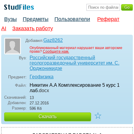
Вузы
Предметы
Пользователи
Реферат
AI
Заказать работу
Gaz8262
Добавил:
Опубликованный материал нарушает ваши авторские
права?
Сообщите нам.
Российский государственный
Вуз:
геологоразведочный университет им. С.
Орджоникидзе
Геофизика
Предмет:
Никитин А.А Комплексирование 5 курс 1
Файл:
лаб
.docx
Скачиваний:
13
Добавлен:
27.12.2016
Размер:
596 Кб
☆
Скачать