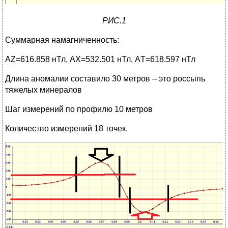
РИС.1
Суммарная намагниченность:
АZ=616.858 нТл, АX=532.501 нТл, АT=618.597 нТл
Длина аномалии составило 30 метров – это россыпь
тяжелых минералов
Шаг измерений по профилю 10 метров
Количество измерений 18 точек.