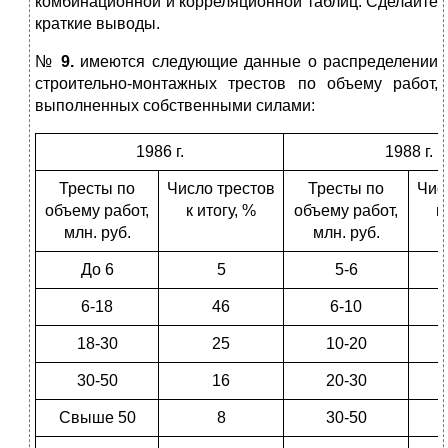
комбинационной и корреляционной таблиц. Сделайте
краткие выводы.
№
9.
имеются следующие данные о распределении
строительно-монтажных трестов по объему работ,
выполненных собственными силами:
1986 г.
1988 г.
Тресты по
Число трестов
Тресты по
Чис
объему работ,
к итогу, %
объему работ,
к
млн. руб.
млн. руб.
До 6
5
5-6
6-18
46
6-10
18-30
25
10-20
30-50
16
20-30
Свыше 50
8
30-50