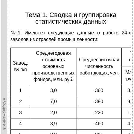
Тема 1. Сводка и группировка
статистических данных
№
1.
Имеются следующие данные о работе 24-х
заводов из отраслей промышленности:
Среднегодовая
Т
стоимость
Среднесписочная
п
Завод,
основных
численность
№ п/п
Млн
производственных
работающих, чел.
руб
фондов, млн. руб.
1
3,0
360
3,2
►Содержание►
2
7,0
380
9,6
3
2,0
220
1,5
4
3,9
460
4,2