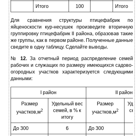
Итого
100
Итого
Для сравнения структуры птицефабрик по
яйценоскости кур-несушек произведите вторичную
группировку птицефабрик II района, образовав такие
же группы, как в первом районе. Полученные данные
сведите в одну таблицу. Сделайте выводы.
№
12.
За отчетный период распределение семей
рабочих и служащих по размеру имеющихся садово-
огородных участков характеризуется следующими
данными:
I район
II район
Размер
Удельный вес
Размер
Уде
семей, в % к
се
2
2
участков,м
участков,м
итогу
До 300
6
До 300