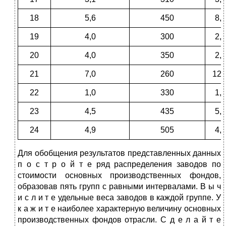
18
5,6
450
8,0
19
4,0
300
2,5
20
4,0
350
2,8
21
7,0
260
12,
22
1,0
330
1,6
23
4,5
435
5,6
24
4,9
505
4,4
Для обобщения результатов представленных данных
п о с т р о й т е ряд распределения заводов по
стоимости основных производственных фондов,
образовав пять групп с равными интервалами. В ы ч
и с л и т е удельные веса заводов в каждой группе. У
к а ж и т е наиболее характерную величину основных
производственных фондов отрасли. С д е л а й т е