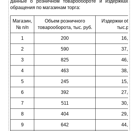
данные о розничном товарообороте и издержках
обращения по магазинам торга:
Магазин,
Объем розничного
Издержки об
№ п/п
товарооборота, тыс. руб.
тыс.ру
1
200
16,2
2
590
37,3
3
825
46,6
4
463
38,8
5
245
15,1
6
392
27,4
7
511
30,9
8
404
29,5
9
642
44,7