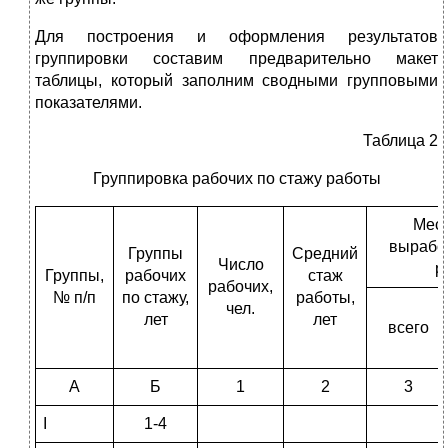
Для построения и оформления результатов
группировки составим предварительно макет
таблицы, который заполним сводными групповыми
показателями.
Таблица 2
Группировка рабочих по стажу работы
Мес
вырабо
Группы
Средний
Число
р
Группы,
рабочих
стаж
рабочих,
№ п/п
по стажу,
работы,
чел.
лет
лет
всего
А
Б
1
2
3
I
1-4