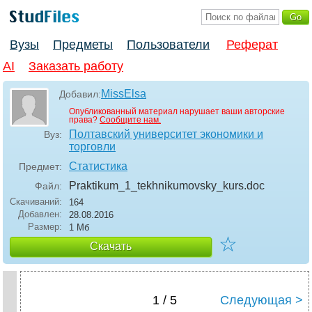
Вузы
Предметы
Пользователи
Реферат
AI
Заказать работу
MissElsa
Добавил:
Опубликованный материал нарушает ваши авторские
права?
Сообщите нам.
Полтавский университет экономики и
Вуз:
торговли
Статистика
Предмет:
Praktikum_1_tekhnikumovsky_kurs
.doc
Файл:
Скачиваний:
164
Добавлен:
28.08.2016
Размер:
1 Мб
☆
Скачать
1 / 5
Следующая >