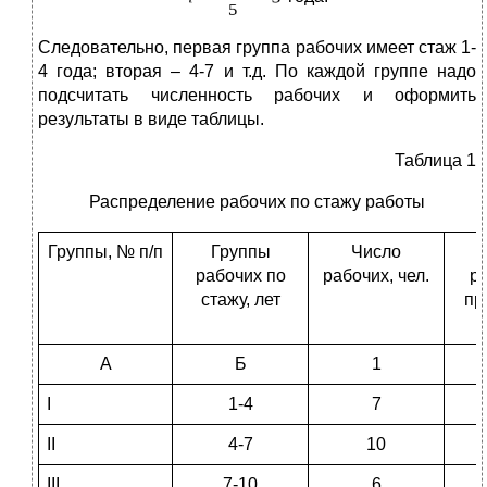
Следовательно, первая группа рабочих имеет стаж 1-
4 года; вторая – 4-7 и т.д. По каждой группе надо
подсчитать численность рабочих и оформить
результаты в виде таблицы.
Таблица 1
Распределение рабочих по стажу работы
Группы, № п/п
Группы
Число
рабочих по
рабочих, чел.
ра
стажу, лет
пр
А
Б
1
I
1-4
7
II
4-7
10
III
7-10
6