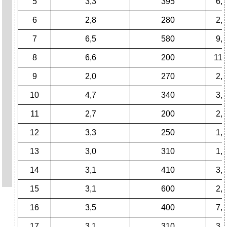
5
3,3
395
6,4
6
2,8
280
2,8
7
6,5
580
9,4
8
6,6
200
11,
9
2,0
270
2,5
10
4,7
340
3,5
11
2,7
200
2,3
12
3,3
250
1,3
13
3,0
310
1,4
14
3,1
410
3,0
15
3,1
600
2,5
16
3,5
400
7,9
17
3,1
310
3,6