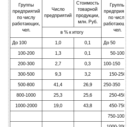
Стоимость
Группы
Группы
Число
товарной
предприятий
предприят
предприятий
продукции,
по числу
по числу
млн. Руб.
работающих,
работающи
чел.
чел.
в % к итогу
До 100
1,0
0,1
До 50
100-200
1,3
0,1
50-100
200-300
2,7
0,3
100-150
300-500
9,3
3,2
150-250
500-800
41,4
26,9
250-350
800-1000
25,3
25,6
250-450
1000-2000
19,0
43,8
450-750
750-1000
1000-200