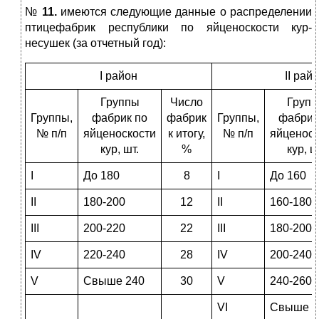
№
11.
имеются следующие данные о распределении
птицефабрик республики по яйценоскости кур-
несушек (за отчетный год):
I район
II рай
Группы
Число
Груп
Группы,
фабрик по
фабрик
Группы,
фабрик
№ п/п
яйценоскости
к итогу,
№ п/п
яйценоск
кур, шт.
%
кур, ш
I
До 180
8
I
До 160
II
180-200
12
II
160-180
III
200-220
22
III
180-200
IV
220-240
28
IV
200-240
V
Свыше 240
30
V
240-260
VI
Свыше 2