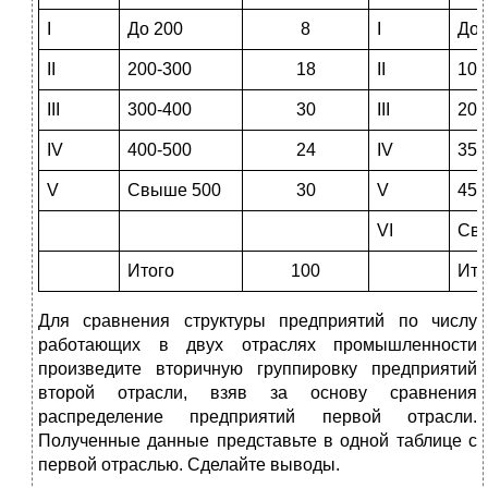
I
До 200
8
I
До 
II
200-300
18
II
100
III
300-400
30
III
200
IV
400-500
24
IV
350
V
Свыше 500
30
V
450
VI
Св
Итого
100
Ито
Для сравнения структуры предприятий по числу
работающих в двух отраслях промышленности
произведите вторичную группировку предприятий
второй отрасли, взяв за основу сравнения
распределение предприятий первой отрасли.
Полученные данные представьте в одной таблице с
первой отраслью. Сделайте выводы.