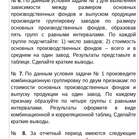
№
6.
По данным условия задачи № 1 для выявления
зависимости между размером основных
производственных фондов и выпуском продукции
произведите группировку заводов по размеру
основных производственных фондов, образовав
пять групп с равными интервалами. По каждой
группе подсчитайте: 1) число заводов; 2) стоимость
основных производственных фондов – всего и в
среднем на один завод. Результаты представьте в
таблице. Сделайте краткие выводы.
№
7.
По данным условия задачи № 1 произведите
комбинационную группировку по двум признакам: по
стоимости основных производственных фондов и
выпуску продукции на один завод. По каждому
признаку образуйте по четыре группы с равными
интервалами. Результаты оформите в виде
комбинационной и корреляционной таблиц. Сделайте
краткие выводы.
№
8.
За отчетный период имеются следующие