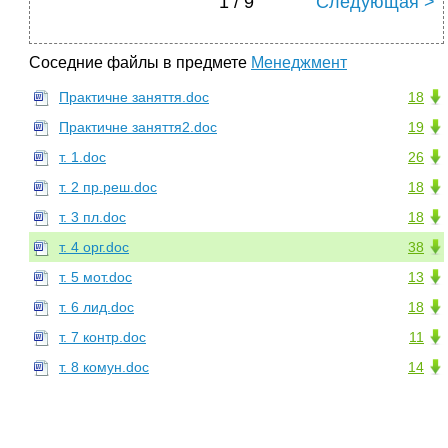
1 / 9
Следующая >
Соседние файлы в предмете
Менеджмент
Практичне заняття.doc
18
Практичне заняття2.doc
19
т. 1.doc
26
т. 2 пр.реш.doc
18
т. 3 пл.doc
18
т. 4 орг.doc
38
т. 5 мот.doc
13
т. 6 лид.doc
18
т. 7 контр.doc
11
т. 8 комун.doc
14