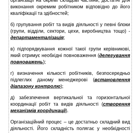
організації на окремі складові частини, достатні для
виконання окремим робітником відповідно до його
кваліфікації та здібностей;
б) групування робіт та видів діяльності у певні блоки
(групи, відділи, сектори, цехи, виробництва тощо) -
департаменталізація
;
в) підпорядкування кожної такої групи керівникові,
який отримує необхідні повноваження (
делегування
повноважень
);
г) визначення кількості робітників, безпосередньо
підлеглих даному менеджерові (
встановлення
діапазону контролю
);
д) забезпечення вертикальної та горизонтальної
координації робіт та видів діяльності (
створення
механізмів координації
).
Організаційний процес – це достатньо складний вид
діяльності. Його складність полягає у необхідності