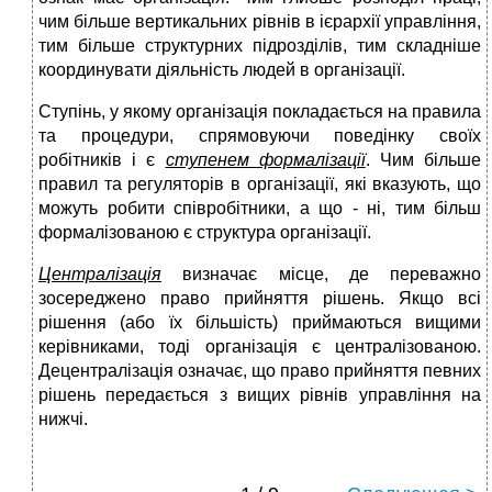
чим більше вертикальних рівнів в ієрархії управління,
тим більше структурних підрозділів, тим складніше
координувати діяльність людей в організації.
Ступінь, у якому організація покладається на правила
та процедури, спрямовуючи поведінку своїх
робітників і є
ступенем формалізації
. Чим більше
правил та регуляторів в організації, які вказують, що
можуть робити співробітники, а що - ні, тим більш
формалізованою є структура організації.
Централізація
визначає місце, де переважно
зосереджено право прийняття рішень. Якщо всі
рішення (або їх більшість) приймаються вищими
керівниками, тоді організація є централізованою.
Децентралізація означає, що право прийняття певних
рішень передається з вищих рівнів управління на
нижчі.