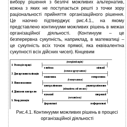
вибору рішення з безлічі можливих альтернатив,
кожна з яких не поступається решті з точки зору
раціональності прийняття організаційного рішення.
Це наочно підтверджує рис.4.1., на якому
представлено континууми можливих рішень в межах
організаційної діяльності. (Континуум – це
безперервна сукупність, наприклад, в математиці –
це сукупність всіх точок прямої, яка еквівалентна
сукупності всіх дійсних чисел). Кінцевим
Рис.4.1. Континууми можливих рішень в процесі
організаційної діяльності