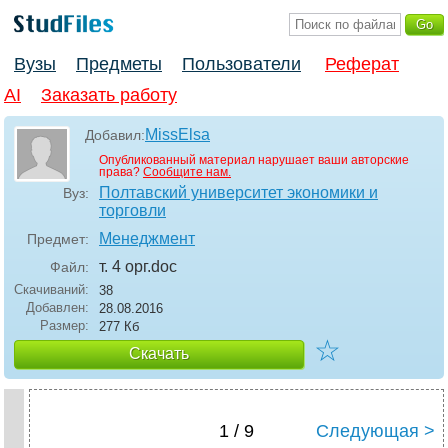
Вузы
Предметы
Пользователи
Реферат
AI
Заказать работу
MissElsa
Добавил:
Опубликованный материал нарушает ваши авторские
права?
Сообщите нам.
Полтавский университет экономики и
Вуз:
торговли
Менеджмент
Предмет:
т. 4 орг
.doc
Файл:
Скачиваний:
38
Добавлен:
28.08.2016
Размер:
277 Кб
☆
Скачать
1 / 9
Следующая >