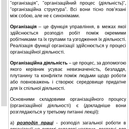
"організація", "організаційний процес (діяльність)",
"організаційна структура". Всі вони тісно пов’язані
між собою, але не є синонімами.
Організація
– це функція управління, в межах якої
здійснюється розподіл робіт поміж окремими
робітниками та їх групами та узгодження їх діяльності.
Реалізація функції організації здійснюється у процесі
організаційної діяльності.
Організаційна діяльність
– це процес, за допомогою
якого керівник усуває невизначеність, безладдя,
плутанину та конфлікти поміж людьми щодо роботи
або повноважень і створює середовище придатне
для їх спільної діяльності.
Основними складовими організаційного процесу
(організаційної діяльності) є (докладніше вони
розглядаються у третьому питанні лекції):
а)
розподіл праці
- розподіл загальної роботи в