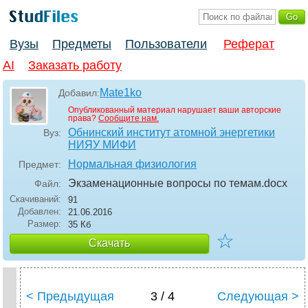
Вузы
Предметы
Пользователи
Реферат
AI
Заказать работу
Mate1ko
Добавил:
Опубликованный материал нарушает ваши авторские
права?
Сообщите нам.
Обнинский институт атомной энергетики
Вуз:
НИЯУ МИФИ
Нормальная физиология
Предмет:
Экзаменационные вопросы по темам
.docx
Файл:
Скачиваний:
91
Добавлен:
21.06.2016
Размер:
35 Кб
☆
Скачать
< Предыдущая
3 / 4
Следующая >