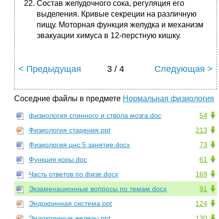
Состав желудочного сока, регуляция его
выделения. Кривые секреции на различную
пищу. Моторная функция желудка и механизм
эвакуации химуса в 12-перстную кишку.
< Предыдущая
3 / 4
Следующая >
Соседние файлы в предмете
Нормальная физиология
физиология спинного и ствола мозга.doc
54
Физиология старения.ppt
213
Физиология цнс 5 занятие.docx
73
Функция коры.doc
61
Часть ответов по физе.docx
169
Экзаменационные вопросы по темам.docx
91
Эндокринная система.ppt
124
Эндокринные железы.ppt
130