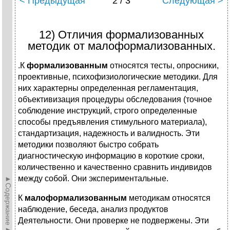
< Предыдущая
2 / 3
Следующая >
12) Отличия формализованных
методик от малоформализованных.
.К
формализованным
относятся тесты, опросники,
проективные, психофизиологические методики. Для
них характерны определенная регламентация,
объективизация процедуры обследования (точное
соблюдение инструкций, строго определенные
способы предъявления стимульного материала),
стандартизация, надежность и валидность. Эти
методики позволяют быстро собрать
диагностическую информацию в короткие сроки,
количественно и качественно сравнить индивидов
между собой. Они экспериментальные.
►Содержание►
К
малоформализованным
методикам относятся
наблюдение, беседа, анализ продуктов
Деятельности. Они проверке не подвержены. Эти