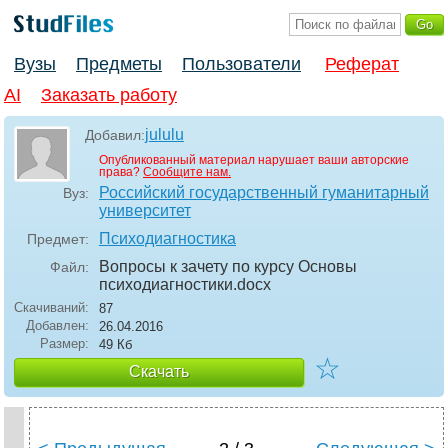
Вузы
Предметы
Пользователи
Реферат
AI
Заказать работу
jululu
Добавил:
Опубликованный материал нарушает ваши авторские
права?
Сообщите нам.
Российский государственный гуманитарный
Вуз:
университет
Психодиагностика
Предмет:
Вопросы к зачету по курсу Основы
Файл:
психодиагностики
.docx
Скачиваний:
87
Добавлен:
26.04.2016
Размер:
49 Кб
☆
Скачать