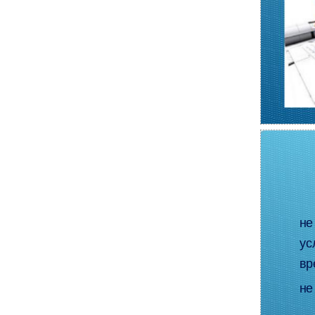
не
ус
вр
не