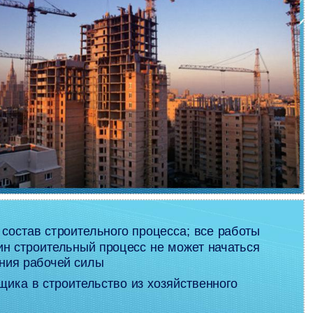
 состав строительного процесса; все работы
ин строительный процесс не может начаться
ния рабочей силы
ика в строительство из хозяйственного