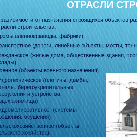
ОТРАСЛИ СТ
 зависимости от назначения строящихся объектов р
трасли строительства:
ромышленное(заводы, фабрики)
ранспортное (дороги, линейные объекты, мосты, тонн
ражданское (жилые дома, общественные здания, тор
клады)
оенное (объекты военного назначения)
идротехническое (плотины, дамбы,
аналы, берегоукрепительные
ооружения и устройства,
одохранилища)
идромелиоративное (системы
рошения, осушения)
ельскохозяйственное (объекты
ельского хозяйства)