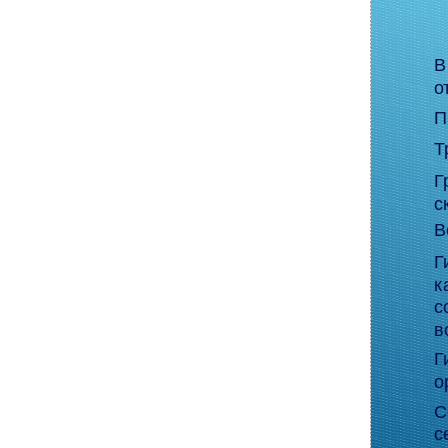
В
о
П
Т
Г
с
В
Г
к
с
в
Г
о
С
с