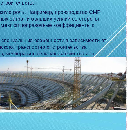
 строительства
ажную роль. Например, производство СМР
ных затрат и больших усилий со стороны
е имеются поправочные коэффициенты к
специальные особенности в зависимости от
кого, транспортного, строительства
, мелиорации, сельского хозяйства и т.п.