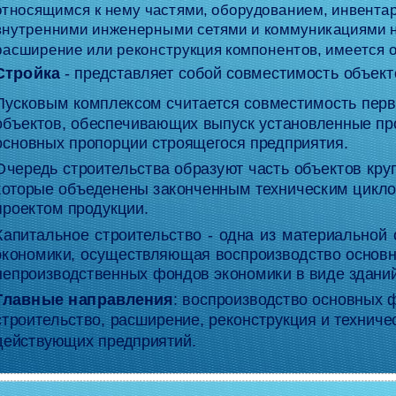
относящимся к нему частями, оборудованием, инвента
внутренними инженерными сетями и коммуникациями н
расширение или реконструкция компонентов, имеется о
Стройка
- представляет собой совместимость объект
Пусковым комплексом считается совместимость пер
объектов, обеспечивающих выпуск установленные пр
основных пропорции строящегося предприятия.
Очередь строительства образуют часть объектов круп
которые объеденены законченным техническим цикло
проектом продукции.
Капитальное строительство - одна из материальной
экономики, осуществляющая воспроизводство основн
непроизводственных фондов экономики в виде зданий
Главные направления
: воспроизводство основных ф
строительство, расширение, реконструкция и технич
действующих предприятий.