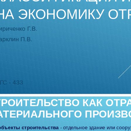
НА ЭКОНОМИКУ ОТ
ириченко Г.В.
арклин П.В.
ГС - 433
ТРОИТЕЛЬСТВО КАК ОТР
АТЕРИАЛЬНОГО ПРОИЗВ
объекты строительства
- отдельное здание или соор