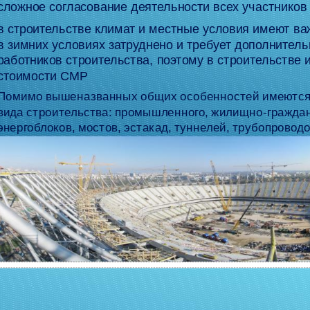
сложное согласование деятельности всех участников
в строительстве климат и местные условия имеют в
в зимних условиях затруднено и требует дополнитель
работников строительства, поэтому в строительств
стоимости СМР
Помимо вышеназванных общих особенностей имеются 
вида строительства: промышленного, жилищно-гражданс
энергоблоков, мостов, эстакад, туннелей, трубопроводов