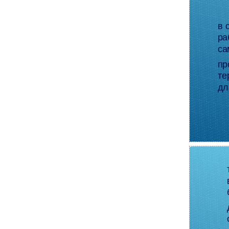
в 
ра
са
пр
те
дл