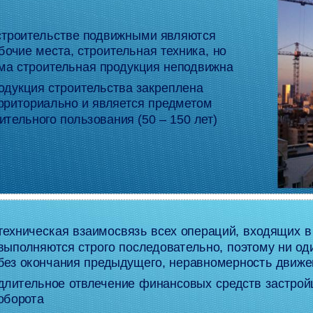
строительстве подвижными являются
бочие места, строительная техника, но
ма строительная продукция неподвижна
одукция строительства закреплена
рриториально и является предметом
ительного пользования (50 – 150 лет)
техническая взаимосвязь всех операций, входящих в
выполняются строго последовательно, поэтому ни од
без окончания предыдущего, неравномерность движе
длительное отвлечение финансовых средств застройщ
оборота