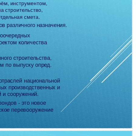
рём, инструментом,
а строительство,
тдельная смета.
ов различного назначения.
воочередных
оектом количества
ного строительства,
м по выпуску опред.
 отраслей национальной
ых производственных и
 и сооружений.
ондов - это новое
еское перевооружение