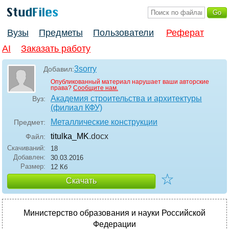
Вузы
Предметы
Пользователи
Реферат
AI
Заказать работу
3sorry
Добавил:
Опубликованный материал нарушает ваши авторские
права?
Сообщите нам.
Академия строительства и архитектуры
Вуз:
(филиал КФУ)
Металлические конструкции
Предмет:
titulka_MK
.docx
Файл:
Скачиваний:
18
Добавлен:
30.03.2016
Размер:
12 Кб
☆
Скачать
Министерство образования и науки Российской
Федерации