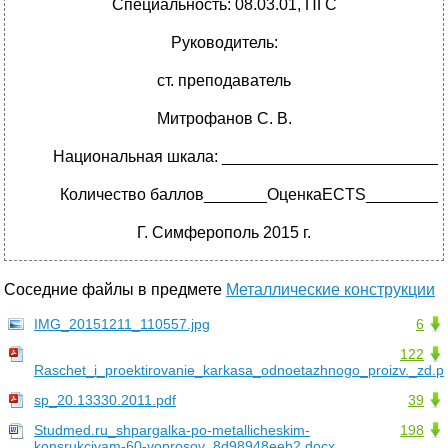
Специальность: 08.03.01, ПГС
Руководитель:
ст. преподаватель
Митрофанов С. В.
Национальная шкала: ________________________
Количество баллов_______ОценкаECTS________
Г. Симферополь 2015 г.
Соседние файлы в предмете
Металлические конструкции
IMG_20151211_110557.jpg
6
122
Raschet_i_proektirovanie_karkasa_odnoetazhnogo_proizv._zd.p
sp_20.13330.2011.pdf
39
Studmed.ru_shpargalka-po-metallicheskim-
198
konsrukciyam-60-voprosov_8d98948eeb2.docx