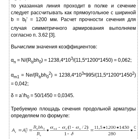
то указанная линия проходит в полке и сечение
следует рассчитывать как прямоугольное с шириной
b = b
’ = 1200 мм. Расчет прочности сечения для
f
случая симметричного армирования выполняем
согласно п. 3.62 [3].
Вычислим значения коэффициентов:
3
α
= N/(R
bh
) = 1238,4*10
/(11,5*1200*1450) = 0,062;
n
b
0
2
3
2
α
= N
e
/(R
bh
) = 1238,4*10
*995/(11,5*1200*1450
)
m1
b
0
= 0,042;
δ = a’/h
= 50/1450 = 0,0345.
0
Требуемую площадь сечения продольной арматуры
определяем по формуле: