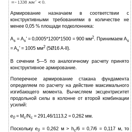
Армирование назначаем в соответствии с
конструктивными требованиями в количестве не
менее 0,05 % площади подколонника:
2
A
= A
’ = 0,0005*1200*1500 = 900 мм
. Принимаем A
s
s
s
2
= A
’ = 1005 мм
(5Ø16 A-II).
s
В сечении 5—5 по аналогичному расчету принято
конструктивное армирование.
Поперечное армирование стакана фундамента
определяем по расчету на действие максимального
изгибающего момента. Вычисляем эксцентриситет
продольной силы в колонне от второй комбинации
усилий:
e
= M
/N
= 291,46/1113,2 = 0,262 мм.
0
c
c
Поскольку
e
= 0,262 м > h
/6 = 0,7/6 = 0,117 м, то
0
c