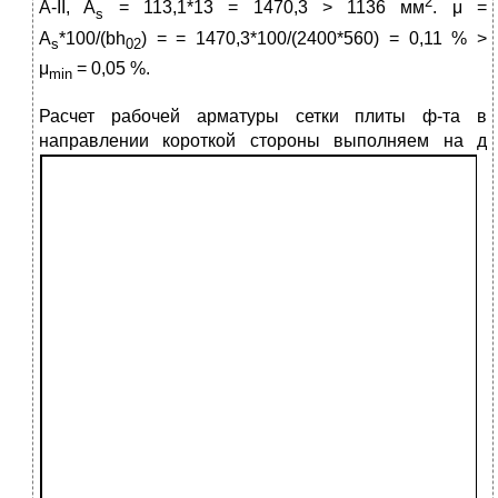
2
A-II, A
= 113,1*13 = 1470,3 > 1136 мм
. μ =
s
A
*100/(bh
) = = 1470,3*100/(2400*560) = 0,11 % >
s
02
μ
= 0,05 %.
min
Расчет рабочей арматуры сетки плиты ф-та в
направлении короткой стороны выполняем на д