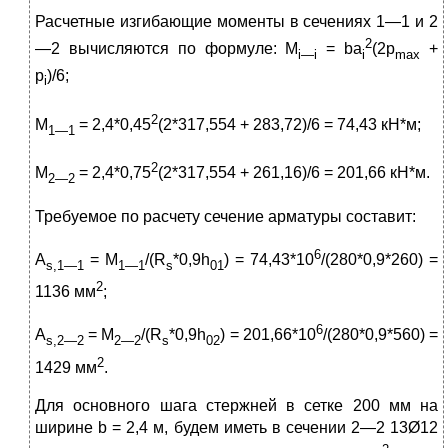
Расчетные изгибающие моменты в сечениях 1—1 и 2
2
—2 вычисляются по формуле: M
= ba
(2p
+
i
—
i
i
max
p
)/6;
i
2
M
= 2,4*0,45
(2*317,554 + 283,72)/6 = 74,43 кН*м;
1—1
2
M
= 2,4*0,75
(2*317,554 + 261,16)/6 = 201,66 кН*м.
2—2
Требуемое по расчету сечение арматуры составит:
6
A
= M
/(R
*0,9h
) = 74,43*10
/(280*0,9*260) =
s,1—1
1—1
s
01
2
1136 мм
;
6
A
= M
/(R
*0,9h
) = 201,66*10
/(280*0,9*560) =
s
,2—2
2—2
s
02
2
1429 мм
.
Для основного шага стержней в сетке 200 мм на
ширине b = 2,4 м, будем иметь в сечении 2—2 13Ø12