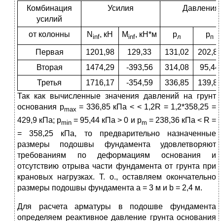
Комбинация
Усилия
Давления,
усилий
от колонны
N
, кН
M
, кН*м
p
p
inf
inf
л
п
Первая
1201,98
129,33
131,02
202,8
Вторая
1474,29
-393,56
314,08
95,44
Третья
1716,17
-354,59
336,85
139,8
Так как вычисленные значения давлений на грунт
основания p
= 336,85 кПа < < 1,2R = 1,2*358,25 =
max
429,9 кПа; p
= 95,44 кПа > 0 и p
= 238,36 кПа < R =
min
m
= 358,25 кПа, то предварительно назначенные
размеры подошвы фундамента удовлетворяют
требованиям по деформациям основания и
отсутствию отрыва части фундамента от грунта при
крановых нагрузках. Т. о., оставляем окончательно
размеры подошвы фундамента a = 3 м и b = 2,4 м.
Для расчета арматуры в подошве фундамента
определяем реактивное давление грунта основания