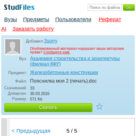
Вузы
Предметы
Пользователи
Реферат
AI
Заказать работу
3sorry
Добавил:
Опубликованный материал нарушает ваши авторские
права?
Сообщите нам.
Академия строительства и архитектуры
Вуз:
(филиал КФУ)
Железобетонные конструкции
Предмет:
Пояснилка моя 2 (печать)
.doc
Файл:
Скачиваний:
33
Добавлен:
30.03.2016
Размер:
571 Кб
☆
Скачать
< Предыдущая
5 / 5