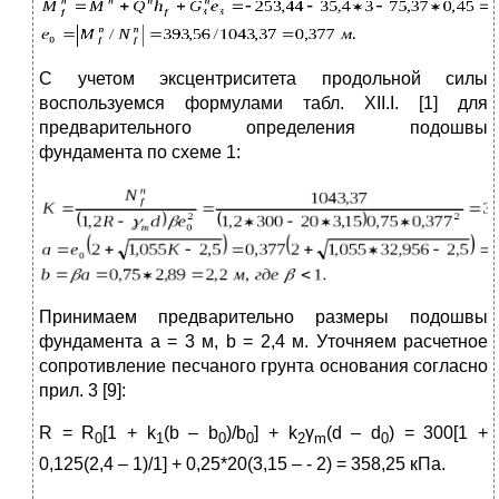
С учетом эксцентриситета продольной силы
воспользуемся формулами табл. XII.I. [1] для
предварительного определения подошвы
фундамента по схеме 1:
Принимаем предварительно размеры подошвы
фундамента a = 3 м, b = 2,4 м. Уточняем расчетное
сопротивление песчаного грунта основания согласно
прил. 3 [9]:
R = R
[1 + k
(b – b
)/b
] + k
γ
(d – d
) = 300[1 +
0
1
0
0
2
m
0
0,125(2,4 – 1)/1] + 0,25*20(3,15 – - 2) = 358,25 кПа.