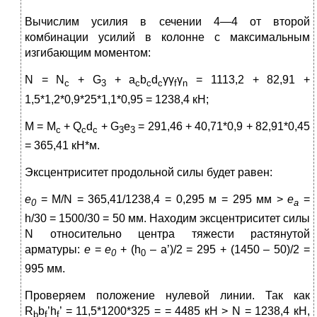
Вычислим усилия в сечении 4—4 от второй
комбинации усилий в колонне с максимальным
изгибающим моментом:
N = N
+ G
+ a
b
d
γγ
γ
= 1113,2 + 82,91 +
c
3
c
c
c
f
n
1,5*1,2*0,9*25*1,1*0,95 = 1238,4 кН;
M = M
+ Q
d
+ G
e
= 291,46 + 40,71*0,9 + 82,91*0,45
c
c
c
3
3
= 365,41 кН*м.
Эксцентриситет продольной силы будет равен:
e
= M/N = 365,41/1238,4 = 0,295 м = 295 мм >
e
=
0
a
h/30 = 1500/30 = 50 мм. Находим эксцентриситет силы
N относительно центра тяжести растянутой
арматуры:
e
=
e
+ (h
– a’)/2 = 295 + (1450 – 50)/2 =
0
0
995 мм.
Проверяем положение нулевой линии. Так как
R
b
’h
’ = 11,5*1200*325 = = 4485 кН > N = 1238,4 кН,
b
f
f