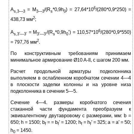
6
A
= M
/(R
*0,9h
) = 27,64*10
/(280*0,9*250) =
s,3—3
3—3
s
0
2
438,73 мм
;
6
A
= M
/(R
*0,9h
’) = 110,57*10
/(280*0,9*550)
s,3’—3’
3’—3’
s
0
2
= 797,76 мм
.
По конструктивным требованиям принимаем
минимальное армирование Ø10 A-II, с шагом 200 мм.
Расчет продольной арматуры подколонника
выполняем в ослабленном коробчатом сечении 4—4
в плоскости заделки колонны и на уровне низа
подколонника в сечении 5—5.
Сечение 4—4. размеры коробчатого сечения
стаканной части фундамента преобразуем к
эквивалентному двутавровому с размерами, мм: b =
650; h = 1500; b
= = b
’ = 1200; h
= h
’ = 325; a = a’ = 50;
f
f
f
f
h
= 1450.
0