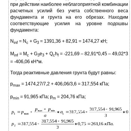
при действии наиболее неблагоприятной комбинации
расчетных усилий без учета собственного веса
фундамента и грунта на его обрезах. Находим
соответствующие усилия на уровне подошвы
фундамента:
N
= N
+ G
= 1391,36 + 82,91 = 1474,27 кН;
inf
c
3
M
= M
+ G
e
+ Q
h
= -221,69 – 82,91*0,45 – 49,02*3
inf
c
3
3
c
f
= -406,06 кН*м.
Тогда реактивные давления грунта будут равны:
p
= 1474,27/7,2 + 406,06/3,6 = 317,554 кПа;
max
p
= 91,965 кПа; p
= 204,76 кПа;
min
m