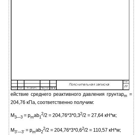
ействие среднего реактивного давления грунтаp
=
m
204,76 кПа, соответственно получим:
2
2
M
= p
ab
/2 = 204,76*3*0,3
/2 = 27,64 кН*м;
3—3
m
1
2
2
M
= p
ab
/2 = 204,76*3*0,6
/2 = 110,57 кН*м;
3’—3’
m
2