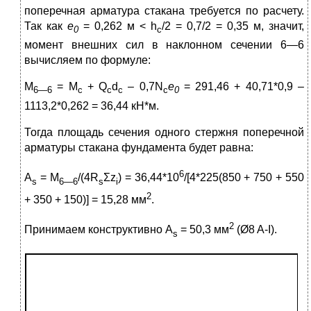
поперечная арматура стакана требуется по расчету.
Так как
e
= 0,262 м < h
/2 = 0,7/2 = 0,35 м, значит,
0
c
момент внешних сил в наклонном сечении 6—6
вычисляем по формуле:
M
= M
+ Q
d
– 0,7N
e
= 291,46 + 40,71*0,9 –
6—6
c
c
c
c
0
1113,2*0,262 = 36,44 кН*м.
Тогда площадь сечения одного стержня поперечной
арматуры стакана фундамента будет равна:
6
A
= M
/(4R
Σz
) = 36,44*10
/[4*225(850 + 750 + 550
s
6—6
s
i
2
+ 350 + 150)] = 15,28 мм
.
2
Принимаем конструктивно A
= 50,3 мм
(Ø8 A-I).
s