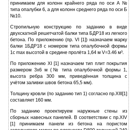
принимаем для колонн крайнего ряда по оси А №
типa опалубки 6, а для колонн среднего ряда по оси Б
№10.
Стропильную конструкцию по заданию в виде
двухскатной решетчатой балки типа БДР18 из легкого
бетона. По приложению (пр. VI [1]) назначаем марку
балки 1БДР18 с номером типа опалубочной формы
1с max высотой в средине пролёта 1,64 м V=3.46 м³.
По приложению XI [1] назначаем тип плит покрытия
размером 3x6 м (№ типа опалубочной формы 1,
высота ребра 300 мм, приведённая толщина с
учётом заливки швов бетона 65,5 мм).
Толщину кровли (по заданию тип 1) согласно пр.XIII[1]
составляет 160 мм.
По заданию проектируем наружные стены из
сборных навесных панелей. В соответствии с пр.XIV
[1] принимаем панели из бетона на пористом