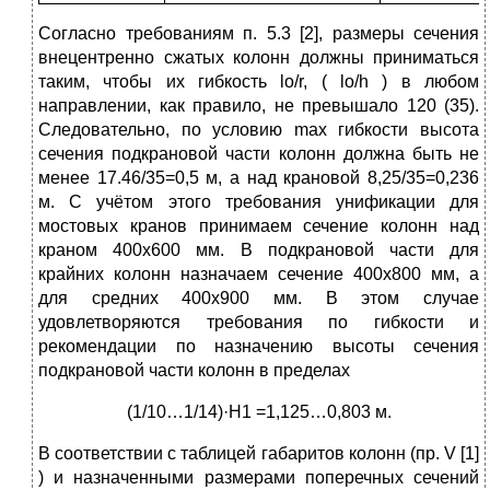
Согласно требованиям п. 5.3 [2], размеры сечения
внецентренно сжатых колонн должны приниматься
таким, чтобы их гибкость lo/r, ( lo/h ) в любом
направлении, как правило, не превышало 120 (35).
Следовательно, по условию max гибкости высота
сечения подкрановой части колонн должна быть не
менее 17.46/35=0,5 м, а над крановой 8,25/35=0,236
м. С учётом этого требования унификации для
мостовых кранов принимаем сечение колонн над
краном 400x600 мм. В подкрановой части для
крайних колонн назначаем сечение 400x800 мм, а
для средних 400x900 мм. В этом случае
удовлетворяются требования по гибкости и
рекомендации по назначению высоты сечения
подкрановой части колонн в пределах
(1/10…1/14)·Н1 =1,125…0,803 м.
В соответствии с таблицей габаритов колонн (пр. V [1]
) и назначенными размерами поперечных сечений