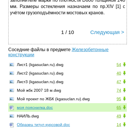
заполнителе марки по плотности D800 толщиной 240
мм. Размеры остекления назначаем по пр.XIV [1] с
учётом грузоподъёмности мостовых кранов.
1 / 10
Следующая >
Соседние файлы в предмете
Железобетонные
конструкции
Лист1 (kgasuclan.ru).dwg
54
Лист2 (kgasuclan.ru).dwg
40
Лист3 (kgasuclan.ru).dwg
47
Мой жбк 2007 18 м.dwg
74
Мой проект по ЖБК (kgasuclan.ru).dwg
95
моя пояснилка.doc
65
НАИЛЬ.dwg
49
Образец титул курсовой.doc
14