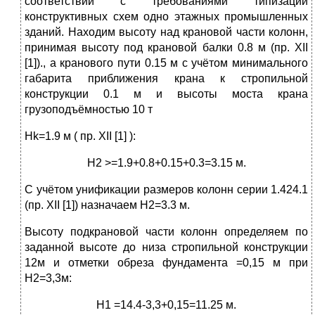
соответствии с требованиями типизации
конструктивных схем одно этажных промышленных
зданий. Находим высоту над крановой части колонн,
принимая высоту под крановой балки 0.8 м (пр. XII
[1])., а кранового пути 0.15 м с учётом минимального
габарита приближения крана к стропильной
конструкции 0.1 м и высоты моста крана
грузоподъёмностью 10 т
Нk=1.9 м ( пр. XII [1] ):
Н2 >=1.9+0.8+0.15+0.3=3.15 м.
С учётом унификации размеров колонн серии 1.424.1
(пр. XII [1]) назначаем Н2=3.3 м.
Высоту подкрановой части колонн определяем по
заданной высоте до низа стропильной конструкции
12м и отметки обреза фундамента =0,15 м при
Н2=3,3м:
Н1 =14.4-3,3+0,15=11.25 м.