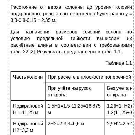
Расстояние от верха колонны до уровня головки
подкранового рельса соответственно будет равно y =
3.3-0.8-0.15 = 2.35 м.
Для назначения размеров сечений колонн по
условию предельной гибкости вычислим их
расчётные длины в соответствии с требованиями
табл. 32 [2]. Результаты представлены в табл. 1.1.
Таблица 1.1
Часть колонн
При расчёте в плоскости поперечной 
При учёте нагрузок
Без учёта н
от крана
от крана
Подкрановой
1,5H1=1.5·11.25=16.875
1,2(H1+H2)=
Н1=11,25 м
м
1.2(11.25+3.
Надкрановой
2Н2=2·3,3=6,6 м
2,5Н2=2,5·3
Н2=3,3 м