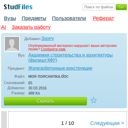
Вузы
Предметы
Пользователи
Реферат
AI
Заказать работу
3sorry
Добавил:
Опубликованный материал нарушает ваши авторские
права?
Сообщите нам.
Академия строительства и архитектуры
Вуз:
(филиал КФУ)
Железобетонные конструкции
Предмет:
моя пояснилка
.doc
Файл:
Скачиваний:
65
Добавлен:
30.03.2016
Размер:
489 Кб
☆
Скачать
1 / 10
Следующая >