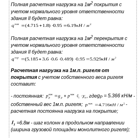
2
Полная расчетная нагрузка на
1м
покрытия с
учетом нормального уровня
ответственности
здания
II
будет
равна:
2
Полная расчетная нагрузка на
1м
перекрытия с
учетом нормального уровня
ответственности
здания
II
будет
равна:
Расчетная нагрузка на 1м.п. ригеля от
покрытия
с учетом собственного веса ригеля
составит:
- постоянная:
, где
g
= 5.366
кН/м
-
P
собственный вес 1м.п. ригеля;
-
расчетная постоянна нагрузка на покрытие;
=6.8м -
шаг колонн в продольном направлении
(ширина грузовой площадки монолитного ригеля);