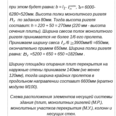
при этом будет равна:
b
=
l
-
, Ъ
= 6000-
1
6280=520мм. Высота полки монолитного ригеля
по заданию 80мм.
Тогда высота ригеля
составит:
h
= 220 + 50 = 27
0мм (220 мм -
высота
сечения плиты). Ширина свесов полок монолитного
ригеля принимается не более 1/6 его пролета.
Принимаем ширину свеса
/6
3900мм/6 =650мм,
окончательно примем 650мм.
Ширина полки
ригеля
равна:
=5200 + 650 + 650 =
1820мм .
Ширину площадки опирания плит перекрытия на
наружные стены принимаем
140мм
(не менее
120мм), тогда ширина крайних пролетов в
продольном направлении составит
6600мм
(кратно
модулю
M
100).
Схема расположения элементов несущей системы
здания (плит, монолитных ригелей (М.Р.),
монолитных участков перекрытия (М.У.), колонн и
несущих стен.