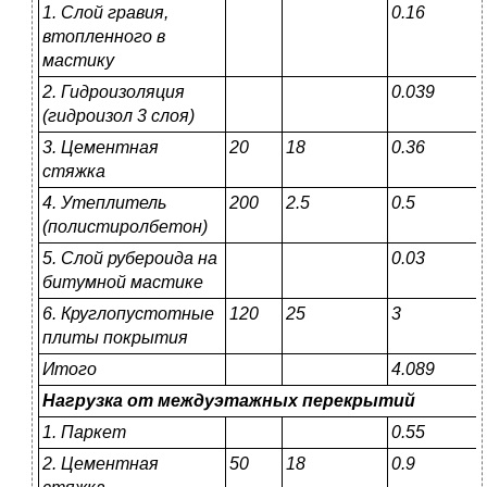
1
.
Слой гравия,
0.16
втопленного в
мастику
2. Гидроизоляция
0.039
(гидроизол 3 слоя)
3. Цементная
20
18
0.36
стяжка
4. Утеплитель
200
2.5
0.5
(полистиролбетон)
5. Слой рубероида на
0.03
битумной мастике
6. Круглопустотные
120
25
3
плиты покрытия
Итого
4.089
Нагрузка от междуэтажных перекрытий
1. Паркет
0.55
2. Цементная
50
18
0.9