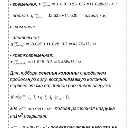
- временная:
;
- полная:
,
в том числе:
- длительная:
,
- кратковременная:
.
Для подбора
сечения колонны
определяем
продольную силу, воспринимаемую колонной
первого этажа от полной расчетной нагрузки:
где
- полная расчетная нагрузка
2
на
1м
покрытия;
- полная расчетная нагрузка на