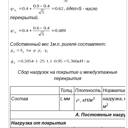
, где
п=5
-
число
перекрытий.
Собственный вес 1м.п. ригеля составляет:
Сбор нагрузок на покрытие и междуэтажные
перекрытия
Толщ.
Плотность
Нормативн
Состав
t,
мм
нагрузка, к
3
,
кН/м
2
м
А. Постоянные нагру
Нагрузка от покрытия