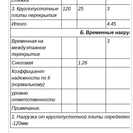
стяжка
3. Круглопустотные
120
25
3
плиты перекрытия
Итого
4.45
Б. Временные нагруз
Временная на
3
междуэтажное
перекрытие
Снеговая
1.26
Коэффициент
надежности по
II
(нормальному)
уровню
ответственности
Примечание.
1. Нагрузка от круглопустотной плиты определяетс
-120мм
.