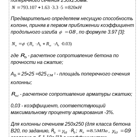
поперечного сечения 250x250мм:
Предварительно определяем несущую способность
колонн, приняв в первом приближении коэффициент
продольного изгиба
, по
формуле 3.97 [3]:
где
-
расчетное сопротивление бетона по
прочности на сжатие;
A
= 25•25 =625
- площадь поперечного сечения
h
колонны;
-
расчетное сопротивление арматуры сжатию;
0,03 - коэффициент, соответствующий
максимальному проценту армирования -3%.
Для колонны сечением 250x250 (для класса бетона
В20, по заданию,
;
,