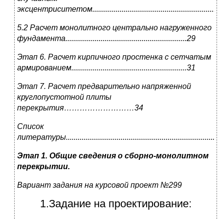
эксцентриситетом........................................................................
5.2 Расчет монолитного центрально нагруженного
фундамента..............................................................29
Этап 6. Расчет кирпичного простенка с сетчатым
армированием...........................................................31
Этап 7. Расчет предварительно напряженной
круглопустотной плиты
перекрытия………………………34
Список
литературы...................................................................................
Этап 1. Общие сведения о сборно-монолитном
перекрытии.
В
ариант задания на курсовой проект №299
1.Задание на проектирование: