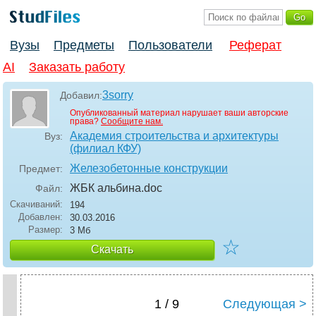
Вузы
Предметы
Пользователи
Реферат
AI
Заказать работу
3sorry
Добавил:
Опубликованный материал нарушает ваши авторские
права?
Сообщите нам.
Академия строительства и архитектуры
Вуз:
(филиал КФУ)
Железобетонные конструкции
Предмет:
ЖБК альбина
.doc
Файл:
Скачиваний:
194
Добавлен:
30.03.2016
Размер:
3 Мб
☆
Скачать
1 / 9
Следующая >