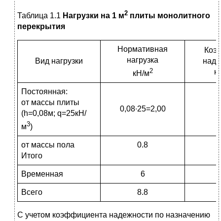
2
Таблица 1.1
Нагрузки на 1 м
плиты монолитного
перекрытия
Нормативная
Коэ
нагрузка
Вид нагрузки
наде
2
н
кН/м
Постоянная:
от массы плиты
0,08∙25=2,00
(h=0,08м; q=25кН/
3
м
)
от массы пола
0.8
Итого
Временная
6
Всего
8.8
С учетом коэффициента надежности по назначению