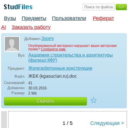
Вузы
Предметы
Пользователи
Реферат
AI
Заказать работу
3sorry
Добавил:
Опубликованный материал нарушает ваши авторские
права?
Сообщите нам.
Академия строительства и архитектуры
Вуз:
(филиал КФУ)
Железобетонные конструкции
Предмет:
ЖБК (kgasuclan.ru)
.doc
Файл:
Скачиваний:
41
Добавлен:
30.03.2016
Размер:
2 Мб
☆
Скачать
1 / 5
Следующая >