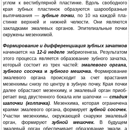
углом к вестибулярной пластинке.
Вдоль свободного
края зубных пластинок образуются шарообразные
выпячивания —
зубные почки
,
по 10 на каждой пла­
стинке верхней и нижней челюсти. Они являются
закладками эмалевых органов. Эпители­альные почки
окружены мезенхимой.
Ф
ормирование и дифференциация зубных зачат­
ков
начинается на
12-й неделе
эмбриогенеза. Результатом
этого процесса является обра­зование зубного зачатка,
который состоит из трех частей:
эмалевого органа,
зубного со­
сочка
и
зубного мешочка.
Формирование
эмалевого органа происходит за счет врастания
мезенхимы снизу по центру в зубную почку. Края почки
далее обрастают мезенхиму, и эмалевый орган приоб­
ретает вид двустенного бокала или шапочки —
стадия
шапочки (колпачка)
.
Мезенхима, которая ог­раничена
краями эмалевого органа, формирует
зубной сосочек.
Участки мезенхимы, ок­ружающей снаружи эмалевый
орган, формируют
зубной мешочек.
В будущем
эмалевый орган обеспечивает образование эмали, а