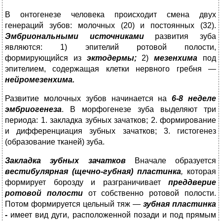
В онтогенезе человека происходит смена двух
генераций зубов: молочных (20) и постоянных (32).
Эмбриональ­ными источниками
развития зуба
являются: 1) эпителий ротовой полости,
формирующийся из
эктодермы;
2)
мезенхима
под
эпителием, содержащая клетки нервного гребня —
нейромезенхима.
Развитие молочных зубов начинается на
6-8 неделе
эмбриогенеза
. В морфогенезе зуба выделяют три
периода: 1. закладка зубных зачатков; 2. формирование
и дифференциация зубных зачатков; 3. гистогенез
(образование тканей) зуба.
Закладка
зубных зачатков
Вначале образуется
вестибулярная (щечно-губная) пластинка
,
которая
формирует борозду и раз­граничивает
преддверие
ротовой полости
от собственно ротовой полости.
Потом формируется цельный тяж —
зубная пластинка
-
имеет вид дуги, расположенной позади и под прямым