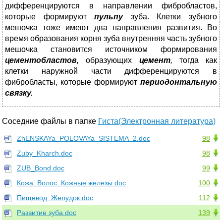
дифференцируются в направлении фибробластов,
которые формируют
пульпу
зуба. Клетки зубного
мешочка тоже имеют два направления развития. Во
время образования корня зуба внутренняя часть зубного
ме­шочка становится источником формирования
ц
ементобластов,
образующих
цемент
,
то­гда как
клетки наружной части дифференцируются в
фибробласты, которые формируют
периодонтальную
связку.
Соседние файлы в папке
Гиста(Электронная литература)
ZhENSKAYa_POLOVAYa_SISTEMA_2.doc
98
Zuby_Kharch.doc
98
ZUB_Bond.doc
99
Кожа. Волос. Кожные железы.doc
100
Пищевод. Желудок.doc
112
Развитие зуба.doc
139