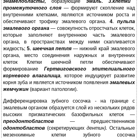
энамелобласты,
образующие
эмаль. 3.
клетки
промежуточного слоя
— формируют скопление над
внутренними клет­ками, являются источником роста и
обеспечивают трофику эмалевого органа.
4
.
пульпа
эмалевого органа
— совокупность отростчатых клеток,
которые запол­няют внутреннюю часть эмалевого
органа, в пространствах между ними скапливается
жидкость;
5.
шеечная петля
— нижний край эмалевого
органа, место соединения наружных и внутренних
клеток Клетки шеечной петли обеспечивают
формирование
Гертвиговского эпителиаль­
ного
корневого влагалища
,
которое индуцирует развитие
корня зуба и является источни­ком появления
эмалевых
жемчужин
(вариант патологии).
Дифференцировка зубного сосочка - на границе с
эмалевым органом образуется слой из нескольких рядов
высоких призматических базофильных кле­ток —
преодонтобластов
— предшественников
одонтобластов
(секретирующих
ден­
тин).
Остальные
мезенхимные клетки зубного сосочка