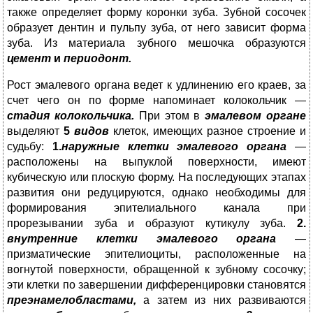
также определяет форму коронки зуба. Зубной сосочек
образует дентин и пульпу зуба, от него зависит фор­ма
зуба. Из материала зубного мешочка образуются
цемент
и
периодонт.
Рост эмалевого органа ведет к удлинению его краев, за
счет чего он по форме на­поминает колокольчик —
стадия колокольчика.
При этом в
эмалевом органе
выделяют
5
видов
клеток, имеющих разное строение и
судьбу:
1.
наружные клетки эмалевого органа
—
расположены на выпуклой поверхности, имеют
кубическую или плоскую форму. На последующих этапах
развития они редуцируются, однако необходимы для
формирова­ния эпителиального канала при
прорезывании зуба и образуют кутикулу зуба.
2.
внутренние клетки эмалевого органа
—
призматические эпителиоциты, распо­ложенные на
вогнутой поверхности, обращенной к зубному сосочку;
эти клетки по завер­шении дифференцировки становятся
преэнамелобластами,
а затем из них развиваются