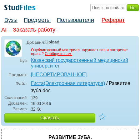
Вузы
Предметы
Пользователи
Реферат
AI
Заказать работу
Upload
Добавил:
Опубликованный материал нарушает ваши авторские
права?
Сообщите нам.
Казанский государственный медицинский
Вуз:
университет
[НЕСОРТИРОВАННОЕ]
Предмет:
Гиста(Электронная литература)
/ Развитие
Файл:
зуба
.doc
Скачиваний:
139
Добавлен:
19.03.2016
Размер:
32 Кб
☆
Скачать
РАЗВИТИЕ ЗУБА.