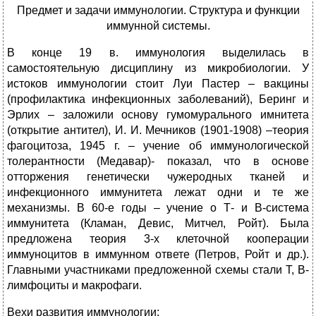
Предмет и задачи иммунологии. Структура и функции
иммунной системы.
В конце 19 в. иммунология выделилась в
самостоятельную дисциплину из микробиологии. У
истоков иммунологии стоит Луи Пастер – вакцины
(профилактика инфекционных заболеваний), Беринг и
Эрлих – заложили основу гумомурального имнитета
(открытие антител), И. И. Мечников (1901-1908) –теория
фагоцитоза, 1945 г. – учение об иммунологической
толерантности (Медавар)- показал, что в основе
отторжения генетически чужеродных тканей и
инфекционного иммунитета лежат одни и те же
механизмы. В 60-е годы – учение о Т- и В-система
иммунитета (Кламан, Девис, Митчел, Ройт). Была
предложена теория 3-х клеточной кооперации
иммуноцитов в иммунном ответе (Петров, Ройт и др.).
Главными участниками предложенной схемы стали Т, В-
лимфоциты и макрофаги.
Вехи развития иммунологии: