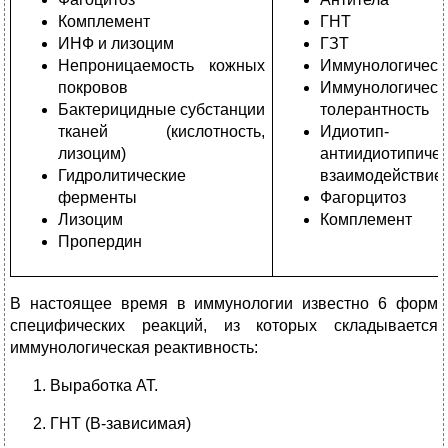
Комплемент
ГНТ
ИНФ и лизоцим
ГЗТ
Непроницаемость кожных
Иммунологическ
покровов
Иммунологическ
Бактерицидные субстанции
толерантность
тканей (кислотность,
Идиотип-
лизоцим)
антиидиотипиче
Гидролитические
взаимодействие
ферменты
Фагорцитоз
Лизоцим
Комплемент
Пропердин
В настоящее время в иммунологии известно 6 форм
специфических реакций, из которых складывается
иммунологическая реактивность:
Выработка АТ.
ГНТ (В-зависимая)