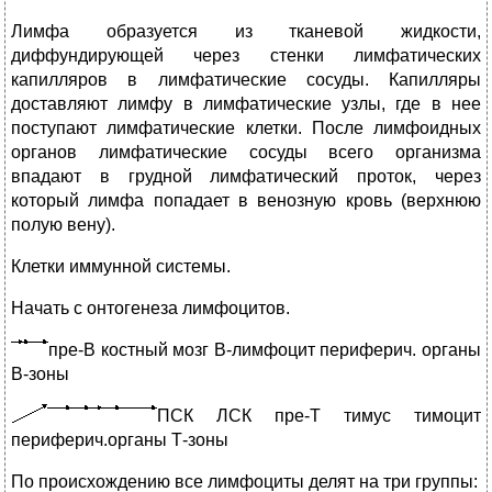
Лимфа образуется из тканевой жидкости,
диффундирующей через стенки лимфатических
капилляров в лимфатические сосуды. Капилляры
доставляют лимфу в лимфатические узлы, где в нее
поступают лимфатические клетки. После лимфоидных
органов лимфатические сосуды всего организма
впадают в грудной лимфатический проток, через
который лимфа попадает в венозную кровь (верхнюю
полую вену).
Клетки иммунной системы.
Начать с онтогенеза лимфоцитов.
пре-В костный мозг В-лимфоцит периферич. органы
В-зоны
П
СК ЛСК пре-Т тимус тимоцит
периферич.органы Т-зоны
По происхождению все лимфоциты делят на три группы: