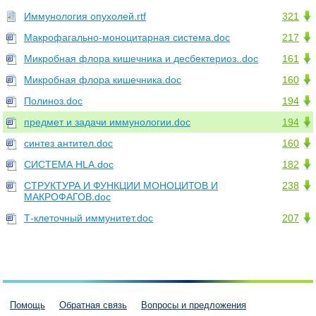
Иммунология опухолей.rtf
321
Макрофагально-моноцитарная система.doc
217
Микробная флора кишечника и десбектериоз..doc
161
Микробная флора кишечника.doc
160
Полиноз.doc
194
предмет и задачи иммунологии.doc
194
синтез антител.doc
160
СИСТЕМА HLA.doc
182
СТРУКТУРА И ФУНКЦИИ МОНОЦИТОВ И
238
МАКРОФАГОВ.doc
Т-клеточный иммунитет.doc
207
Помощь
Обратная связь
Вопросы и предложения