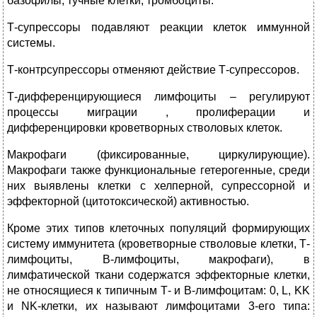
базофилы, тучные клетки, тромбоциты.
Т-супрессоры подавляют реакции клеток иммунной
системы.
Т-контрсупрессоры отменяют действие Т-супрессоров.
Т-дифференцирующиеся лимфоциты – регулируют
процессы миграции , пролиферации и
дифференцировки кроветворных стволовых клеток.
Макрофаги (фиксированные, циркулирующие).
Макрофаги также функциональные гетерогенные, среди
них выявлены клетки с хелперной, супрессорной и
эффекторной (цитотоксической) активностью.
Кроме этих типов клеточных популяций формирующих
систему иммунитета (кроветворные стволовые клетки, Т-
лимфоциты, В-лимфоциты, макрофаги), в
лимфатической ткани содержатся эффекторные клетки,
не относящиеся к типичным Т- и В-лимфоцитам: 0, L, KK
и NK-клетки, их называют лимфоцитами 3-его типа: