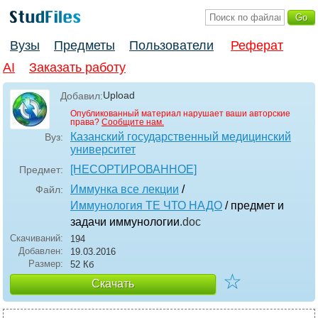
Вузы
Предметы
Пользователи
Реферат
AI
Заказать работу
Upload
Добавил:
Опубликованный материал нарушает ваши авторские
права?
Сообщите нам.
Казанский государственный медицинский
Вуз:
университет
[НЕСОРТИРОВАННОЕ]
Предмет:
Иммунка все лекции
/
Файл:
Иммунология ТЕ ЧТО НАДО
/ предмет и
задачи иммунологии
.doc
Скачиваний:
194
Добавлен:
19.03.2016
Размер:
52 Кб
☆
Скачать