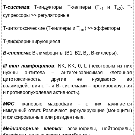
Т-система
: Т-индукторы, Т-хелперы (Т
и Т
), Т-
х1
х2
супрессоры
>> регуляторные
Т-цитотоксические (Т-киллеры и Т
) >> эффекторы
гзт
Т-дифферинцирующиеся
В-система
: В-лимфоциты (В1, В2, В
, В-киллеры).
х
III
тип лимфоцитов
: NK, KK, 0, L (некоторым из них
нужны антитела – антигензависимая клеточная
цитотоксичность, другие не нуждаются во
взаимодействии с Т- и В- системами – противовирусная
и противоопухолевая активность).
МФС
: тканевые макрофаги – с них начинается
иммунный ответ. Различают циркулирующие (моноциты)
и фиксированные или резидентные.
Медиаторные клетки
: эозинофилы, нейтрофилы,