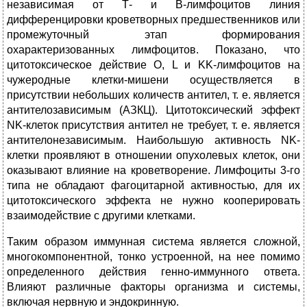
независимая от Т- и В-лимфоцитов линия
дифференцировки кроветворных предшественников или
промежуточный этап формирования
охарактеризованных лимфоцитов. Показано, что
цитотоксическое действие O, L и KK-лимфоцитов на
чужеродные клетки-мишени осуществляется в
присутствии небольших количеств антител, т. е. является
антителозависимым (АЗКЦ). Цитотоксический эффект
NK-клеток присутствия антител не требует, т. е. является
антителонезависимым. Наибольшую активность NK-
клетки проявляют в отношении опухолевых клеток, они
оказывают влияние на кроветворение. Лимфоциты 3-го
типа не обладают фагоцитарной активностью, для их
цитотоксического эффекта не нужно кооперировать
взаимодействие с другими клетками.
Таким образом иммунная система является сложной,
многокомпонентной, тонко устроенной, на нее помимо
определенного действия генно-иммунного ответа.
Влияют различные факторы организма и системы,
включая нервную и эндокринную.